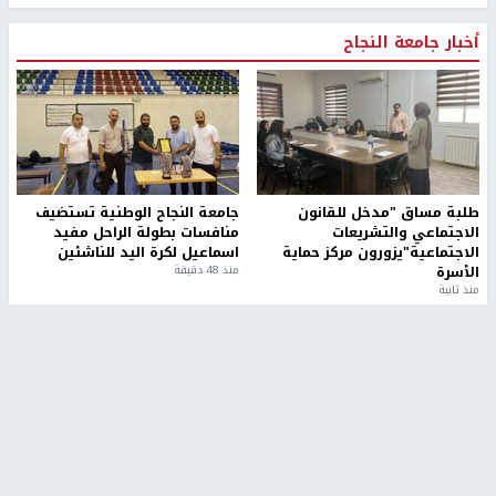
أخبار جامعة النجاح
طلبة مساق "مدخل للقانون
جامعة النجاح الوطنية تستضيف
الاجتماعي والتشريعات
منافسات بطولة الراحل مفيد
الاجتماعية"يزورون مركز حماية
اسماعيل لكرة اليد للناشئين
الأسرة
منذ 48 دقيقة
منذ ثانية
بمشاركة 25 مدرباً.. جامعة النجاح
مركز إعلام النجاح يستضيف وفدًا
تطلق دورة إعداد مدربي كرة
أكاديميًا من جامعة لوليو
القدم المستوى (C)
للتكنولوجيا السويدية