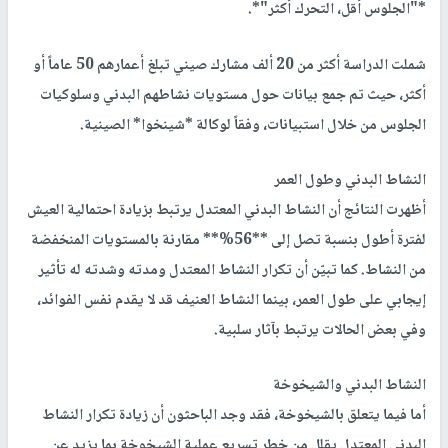
*"الجلوس أقل، التحرك أكثر"*.
شملت الدراسة أكثر من 20 ألف مشارك صيني تبلغ أعمارهم 50 عاماً أو
أكثر، حيث تم جمع بيانات حول مستويات نشاطهم البدني وسلوكيات
الجلوس من خلال استبيانات، وفقاً لوكالة *شينخوا* الصينية.
النشاط البدني وطول العمر
أظهرت النتائج أن النشاط البدني المعتدل يرتبط بزيادة احتمالية العيش
لفترة أطول بنسبة تصل إلى **56%** مقارنة بالمستويات المنخفضة
من النشاط. كما تبيّن أن تكرار النشاط المعتدل ومدته وشدته له تأثير
إيجابي على طول العمر، بينما النشاط العنيف قد لا يقدم نفس الفوائد،
وفي بعض الحالات يرتبط بآثار سلبية.
النشاط البدني والشيخوخة
أما فيما يتعلق بالشيخوخة، فقد وجد الباحثون أن زيادة تكرار النشاط
البدني المعتدل يقلل من خطر تسريع عملية الشيخوخة بما يزيد عن