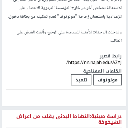
الاستعانة بشخص آخر من خارج المؤسسة التربوية للاعتداء على
الإعدادية باستعمال زجاجة "مولوتوف" لعدم تمكينه من بطاقة دخول.
وتدخلت الوحدات الأمنية للسيطرة على الوضع وألقت القبض على
الطالب
رابط قصير
https://nn.najah.edu/AZYJ/
الكلمات المفتاحية
مولوتوف
تلميذ
دراسة صينية:النشاط البدني يقلب من اعراض
الشيخوخة