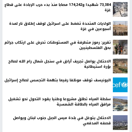
73,384 شهيدا و174,242 مصابا منذ بدء حرب الإبادة على قطاع
غزة
الولايات المتحدة تضغط على اسرائيل لوقف إطلاق نار لمدة
أسبوعين في غزة
تقرير: رموز متطرفة في المستوطنات تحرض على ارتكاب جرائم
بحق الفلسطينيين
الاحتلال يواصل تجريف أراضٍ في سنجل شمال رام الله لصالح
بؤرة استيطانية
اليونيسف توقف موظفا رفيعا بتهمة التجسس لصالح إسرائيل
سلطة المياه تطلق مشروعا وطنيا يقود التحول نحو تشغيل
مرافق المياه بالطاقة الشمسية
الاحتلال يتوغل في بلدة ميس الجبل جنوب لبنان ويواصل
قصفه المدفعي