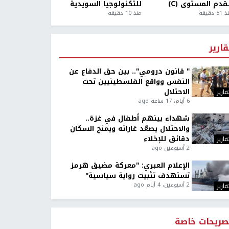
قدم المستوى (C)
للتكنولوجيا السويدية
5 دقيقة
منذ 10 دقيقة
قارير
" قانون درومي".. بين حق الدفاع عن
النفس وواقع الفلسطينيين تحت
الاحتلال
قارير
6 أيام، 17 ساعة ago
شهداء بينهم أطفال في غزة..
والاحتلال يصعّد غاراته ويمنح السكان
دقائق للإخلاء
قارير
2 أسبوعين ago
الإعلام العبري: "معركة مضيق هرمز
تستهدف تثبيت رواية سياسية"
2 أسبوعين، 4 أيام ago
قارير
صريحات خاصة