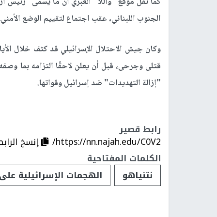
كما نقل موقع "واللا" العبري أن ما يسمى "رئيس أر
الجنوب اللبناني، عقب اجتماع لتقييم الوضع الأمني.
وكان جيش الاحتلال الإسرائيلي قد كثف خلال الأيام
قتلى وجرحى، قبل أن يعلن لاحقًا التزامه بما وصفه 
"إزالة التهديدات" ضد إسرائيل وقواتها.
رابط قصير
https://nn.najah.edu/C0V2/
إنسخ الرابط
الكلمات المفتاحية
نتنياهو
الهجمات الإسرائيلية على 