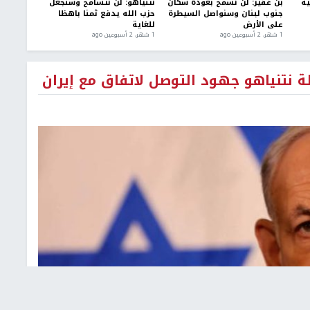
ية
بن غفير: لن نسمح بعودة سكان
نتنياهو: لن نتسامح وسنجعل
جنوب لبنان وسنواصل السيطرة
حزب الله يدفع ثمنا باهظا
على الأرض
للغاية
1 شهر، 2 أسبوعين ago
1 شهر، 2 أسبوعين ago
لة نتنياهو جهود التوصل لاتفاق مع إيران