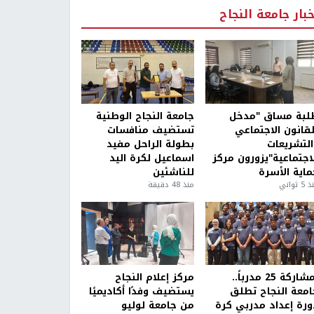
خبار جامعة النجاح
لبة مساق "مدخل
جامعة النجاح الوطنية
لقانون الاجتماعي
تستضيف منافسات
التشريعات
بطولة الراحل مفيد
لاجتماعية"يزورون مركز
اسماعيل لكرة اليد
ماية الأسرة
للناشئين
5 ثواني
منذ 48 دقيقة
بمشاركة 25 مدرباً..
مركز إعلام النجاح
امعة النجاح تطلق
يستضيف وفدًا أكاديميًا
ورة إعداد مدربي كرة
من جامعة لوليو