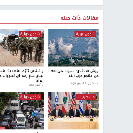
مقالات ذات صلة
شؤون عربية
شؤون دولية
جيش الاحتلال: قضينا على 900
واشنطن تُثبّت التهدئة: اتف
من عناصر حزب الله
لبنان سارٍ رغم أي تطورات م
إيران
2 شهرين، 1 اسبوع. ago
3 أشهر ago
فلسطينيات
شؤون دولية