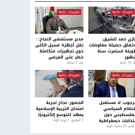
تصريحات خاصة
تصريحات خاصة
ازي حمد للشرق:
مدير مستشفى النجاح: :
لاتفاق حصيلة مفاوضات
نقل أجهزة غسيل الكلى
ويلة استمرت ستة
دون تجهيزات متكاملة
هور
خطر على المرضى
1 ثانية
منذ 2 ساعة
تصريحات خاصة
تصريحات خاصة
لرجوب: لا مستقبل
الخضور: نجاح تجربة
لنظام السياسي
امتحان التربية الإسلامية
لفلسطيني دون
يمهد للتوسع إلكترونيًا
نتخابات ديمقراطية
3 أسابيع، 1 يوم ago