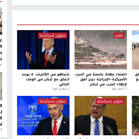
تقارير
شؤون إسرائيلية
غ
ا
ط
ش
منذ 6
اق
انقضاء مهلة حاسمة في الحرب
نتنياهو في الكابينت: لا يوجد
ع
الأميركية–الإيرانية دون أفق
اتفاق مع لبنان في الوقت
لإنهاء الحرب في لبنان
الحالي
3 أشهر ago
2 شهرين ago
شؤون إسرائيلية
شؤون إسرائيلية
ا
ل
ا
ا
3 أيام، 23 ساعة ago