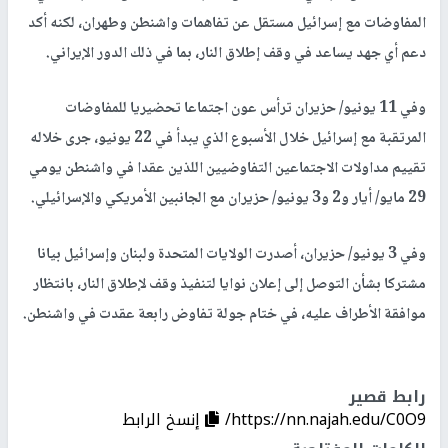
المفاوضات مع إسرائيل مستقل عن تفاهمات واشنطن وطهران، لكنه أكد
دعم أي جهد يساعد في وقف إطلاق النار، بما في ذلك الدور الإيراني.
وفي 11 يونيو/ حزيران ترأس عون اجتماعا تحضيريا للمفاوضات
المرتقبة مع إسرائيل خلال الأسبوع الذي يبدأ في 22 يونيو، جرى خلاله
تقييم مداولات الاجتماعين التفاوضيين اللذين عقدا في واشنطن يومي
29 مايو/ أيار و2 و3 يونيو/ حزيران مع الجانبين الأمريكي والإسرائيلي.
وفي 3 يونيو/ حزيران، أصدرت الولايات المتحدة ولبنان وإسرائيل بيانا
مشتركا بشأن التوصل إلى إعلان نوايا لتنفيذ وقف لإطلاق النار، بانتظار
موافقة الأطراف عليه، في ختام جولة تفاوض رابعة عقدت في واشنطن.
رابط قصير
https://nn.najah.edu/C0O9/
إنسخ الرابط