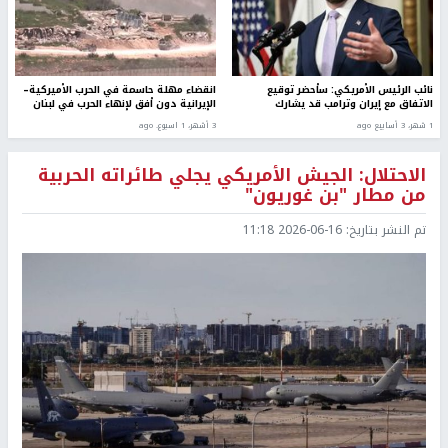
نائب الرئيس الأمريكي: سأحضر توقيع
انقضاء مهلة حاسمة في الحرب الأميركية–
الاتفاق مع إيران وترامب قد يشارك
الإيرانية دون أفق لإنهاء الحرب في لبنان
1 شهر، 3 أسابيع ago
3 أشهر، 1 اسبوع. ago
الاحتلال: الجيش الأمريكي يجلي طائراته الحربية
من مطار "بن غوريون"
تم النشر بتاريخ:
2026-06-16 11:18