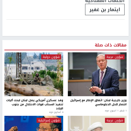
الكلمات المفتاحية
ايتمار بن غفير
مقالات ذات صلة
شؤون عربية
شؤون دولية
وزير خارجية لبنان: اتفاق الإطار مع إسرائيل
وفد عسكري أمريكي يصل لبنان لبحث آليات
انتصار للحل الدبلوماسي
تنفيذ انسحاب قوات الاحتلال من جنوب
البلاد
1 شهر، 1 اسبوع. ago
4 أسابيع ago
شؤون عربية
شؤون إسرائيلية