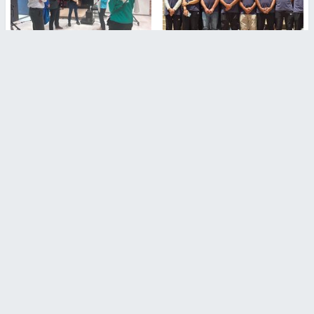
بمشاركة 25 مدرباً.. جامعة النجاح
مركز إعلام النجاح يستضيف وفدًا
تطلق دورة إعداد مدربي كرة
أكاديميًا من جامعة لوليو
القدم المستوى (C)
للتكنولوجيا السويدية
منذ 51 دقيقة
منذ 9 دقيقة
تقارير
بالصور| مرضى عالقون في غزة يناشدون بإجلائهم
العاجل مع انهيار النظام الصحي
منذ 3 دقيقة
تقارير
" قانون درومي".. بين حق الدفاع عن النفس وواقع
الفلسطينيين تحت الاحتلال
منذ 8 ثواني
تقارير
شهداء بينهم أطفال في غزة.. والاحتلال يصعّد
غاراته ويمنح السكان دقائق للإخلاء
منذ 11 ثانية
تقارير