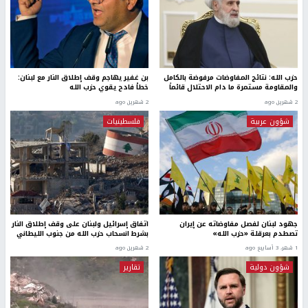
حزب الله: نتائج المفاوضات مرفوضة بالكامل
بن غفير يهاجم وقف إطلاق النار مع لبنان:
والمقاومة مستمرة ما دام الاحتلال قائماً
خطأ فادح يقوي حزب الله
2 شهرين ago
2 شهرين ago
شؤون عربية
فلسطينيات
جهود لبنان لفصل مفاوضاته عن إيران
اتفاق إسرائيل ولبنان على وقف إطلاق النار
تصطدم بعرقلة «حزب الله»
بشرط انسحاب حزب الله من جنوب الليطاني
1 شهر، 3 أسابيع ago
2 شهرين ago
شؤون دولية
تقارير