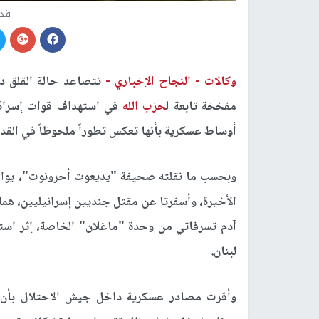
قدر
وكالات -
النجاح الإخباري -
تتصاعد حالة القلق د
مفخخة تابعة ل
حزب الله
في استهداف قوات إسرائي
أوساط عسكرية بأنها تعكس تطوراً ملحوظاً في القدر
وبحسب ما نقلته صحيفة "يديعوت أحرونوت"، يواصل
الأخيرة، وأسفرتا عن مقتل جنديين إسرائيليين، هما
آدم تسرفاتي من وحدة "ماغلان" الخاصة، إثر اس
لبنان.
وأقرت مصادر عسكرية داخل جيش الاحتلال بأن نج