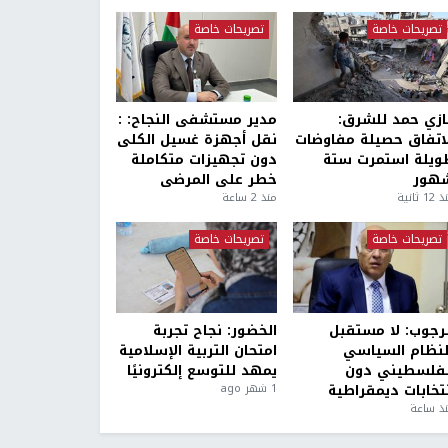
تصريحات خاصة
تصريحات خاصة
ازي حمد للشرق:
مدير مستشفى النجاح: :
لاتفاق حصيلة مفاوضات
نقل أجهزة غسيل الكلى
ويلة استمرت ستة
دون تجهيزات متكاملة
هور
خطر على المرضى
1 ثانية
منذ 2 ساعة
تصريحات خاصة
تصريحات خاصة
لرجوب: لا مستقبل
الخضور: نجاح تجربة
لنظام السياسي
امتحان التربية الإسلامية
لفلسطيني دون
يمهد للتوسع إلكترونيًا
نتخابات ديمقراطية
1 شهر ago
ذ ساعة