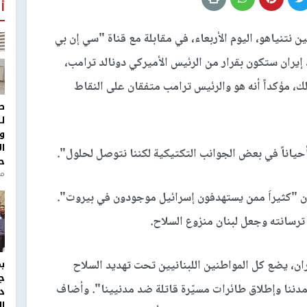
أ
 نتنياهو، اليوم الأربعاء، في مقابلة مع قناة "سي إن بي
 ضد إيران ستكون بقرار من الرئيس الأميركي دونالد ترامب،
لك، مؤكداً أنه هو والرئيس ترامب متفقان على النقاط
ط
ل
و
ا
اناً في بعض الجوانب التكتيكية لكننا نتوصل لحلول".
ح
من
بأن "كثيراَ ممن يستهدفون إسرائيل موجودون في بيروت".
رسانته وجعل لبنان منزوع السلاح.
ان، يضع كل المواطنين اللبنانيين تحت تهديد السلاح
ج
دننا وإطلاق طائرات مسيّرة قاتلة ضد مدنيينا". وأضاف
د
ال