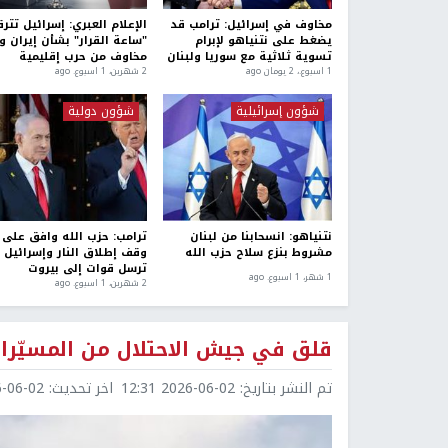
مخاوف في إسرائيل: ترامب قد
الإعلام العبري: إسرائيل تتر
يضغط على نتنياهو لإبرام
"ساعة القرار" بشأن إيران 
تسوية ثلاثية مع سوريا ولبنان
مخاوف من حرب إقليمية
1 اسبوع.، 2 يومان ago
2 شهرين، 1 اسبوع. ago
شؤون إسرائيلية
شؤون دولية
نتنياهو: انسحابنا من لبنان
ترامب: حزب الله وافق على
مشروط بنزع سلاح حزب الله
وقف إطلاق النار وإسرائيل 
ترسل قوات إلى بيروت
1 شهر، 1 اسبوع. ago
2 شهرين، 1 اسبوع. ago
قلق في جيش الاحتلال من المسيّرات
تم النشر بتاريخ:
2026-06-02 12:31
اخر تحديث:
6-02 13:11