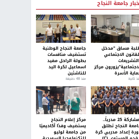
خبار جامعة النجاح
لبة مساق "مدخل
جامعة النجاح الوطنية
لقانون الاجتماعي
تستضيف منافسات
التشريعات
بطولة الراحل مفيد
لاجتماعية"يزورون مركز
اسماعيل لكرة اليد
ماية الأسرة
للناشئين
ذ ثانية
منذ 48 دقيقة
بمشاركة 25 مدرباً..
مركز إعلام النجاح
امعة النجاح تطلق
يستضيف وفدًا أكاديميًا
ورة إعداد مدربي كرة
من جامعة لوليو
قدم المستوى (C)
للتكنولوجيا السويدية