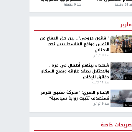
5 دقيقة
منذ 9 دقيقة
قارير
" قانون درومي".. بين حق الدفاع عن
النفس وواقع الفلسطينيين تحت
الاحتلال
قارير
منذ 8 ثواني
شهداء بينهم أطفال في غزة..
والاحتلال يصعّد غاراته ويمنح السكان
دقائق للإخلاء
قارير
منذ 11 ثانية
الإعلام العبري: "معركة مضيق هرمز
تستهدف تثبيت رواية سياسية"
منذ 9 ثواني
قارير
صريحات خاصة