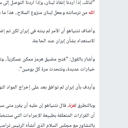
"لذلك، إذا أردنا إنقاذ لبنان، وإذا أردنا التوصل إلى
الله
من ترسانته وجعل لبنان منزوع السلاح.. هذا ما يت
وأضاف نتنياهو أن الأمر لم ينته في إيران لكن تم إضع
الاستعداد بشأن إيران عند الحاجة.
وأشار بالقول: "فتح مضيق هرمز ممكن عسكرياً.. ونت
خيارات عديدة، ونتحدث مرة كل يومين".
وأردف بأن إيران لم توافق بعد على إخراج المواد ال
وبالتطرق ل
غزة
، قال نتنياهو إن عليه أن يقرر متى 
أن القرارات المتعلقة بطبيعة الإجراءات التي ستت
بالتشاور مع مجلس السلام الذي أنشأه الرئيس ترامب