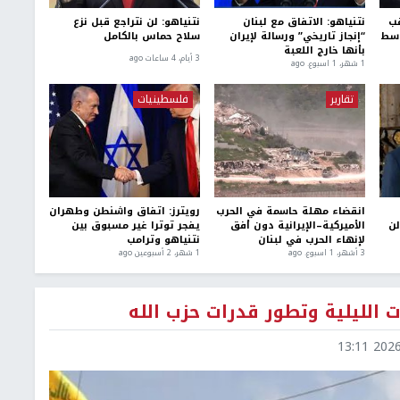
قب
نتنياهو: الاتفاق مع لبنان
نتنياهو: لن نتراجع قبل نزع
وسط
“إنجاز تاريخي” ورسالة لإيران
سلاح حماس بالكامل
بأنها خارج اللعبة
3 أيام، 4 ساعات ago
1 شهر، 1 اسبوع. ago
تقارير
فلسطينيات
انقضاء مهلة حاسمة في الحرب
رويترز: اتفاق واشنطن وطهران
لن
الأميركية–الإيرانية دون أفق
يفجر توترا غير مسبوق بين
لإنهاء الحرب في لبنان
نتنياهو وترامب
3 أشهر، 1 اسبوع. ago
1 شهر، 2 أسبوعين ago
 الليلية وتطور قدرات حزب الله
2026-0