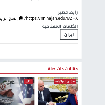
رابط قصير
https://nn.najah.edu/BZHX/
إنسخ الراب
الكلمات المفتاحية
ايران
مقالات ذات صلة
شؤون إسرائيلية
تقارير