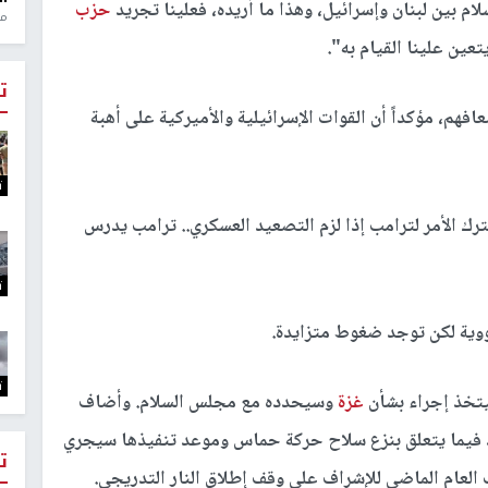
 سلام بين لبنان وإسرائيل، وهذا ما أريده، فعلينا تجريد
حزب
منذ 1
عين علينا القيام به".
ت
افهم، مؤكداً أن القوات الإسرائيلية والأميركية على أهبة
ت
رك الأمر لترامب إذا لزم التصعيد العسكري.. ترامب يدرس
ت
نووية لكن توجد ضغوط متزايدة.
ت
سيتخذ إجراء بشأن
غزة
وسيحدده مع مجلس السلام. وأضاف
خذ فيما يتعلق بنزع سلاح حركة حماس وموعد تنفيذها سيجري
ت
 العام الماضي للإشراف على وقف إطلاق النار التدريجي.