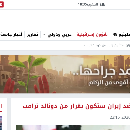
المغرب
18:35
البث
نيو 48
شؤون إسرائيلية
عربي ودولي
تقارير
أخبار جامعة 
ان ستكون بقرار من دونالد ترامب
د إيران ستكون بقرار من دونالد ترامب
ا
2026-0