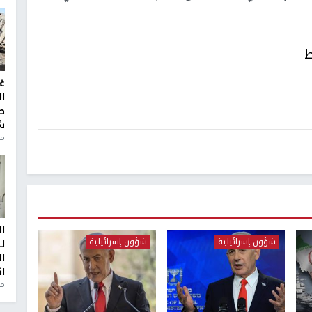
ط
غ
ا
ط
ش
منذ 2
ا
شؤون إسرائيلية
شؤون إسرائيلية
ل
ا
ا
من