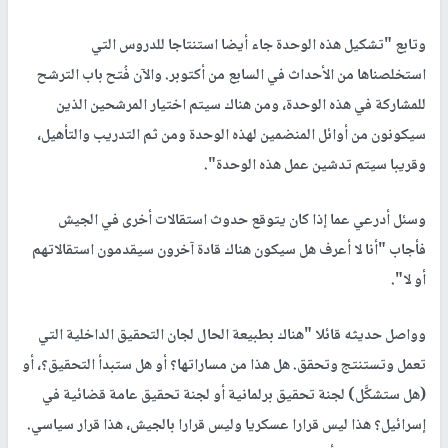
وتابع "تشكيل هذه الوحدة جاء أيضا استنتاجا للدروس التي
استخلصناها من الأحداث في السابع من أكتوبر. والآن فُتح باب الترشح
للمشاركة في هذه الوحدة، ومن هناك سيتم اختيار المرشحين الذين
سيكونون من أوائل المنضمين لهذه الوحدة ومن ثم التدريب والتأهيل،
وقريبا سيتم تدشين عمل هذه الوحدة".
وسئل أدرعي عما إذا كان يتوقع حدوث استقالات أخرى في الجيش
فأجاب "أنا لا أعرف هل سيكون هناك قادة آخرون سيقدمون استقالاتهم
أو لا".
وواصل حديثه قائلا "هناك بطبيعة الحال لجان التحقيق الداخلية التي
تعمل وتستنتج وتحقق. هل هذا من مساراتها؟ أو هل ستبدأ التحقيق؟، أو
(هل ستشكَّل) لجنة تحقيق برلمانية أو لجنة تحقيق عامة قضائية في
إسرائيل؟ هذا ليس قرارا عسكريا وليس قرارا بالجيش، هذا قرار سياسي.