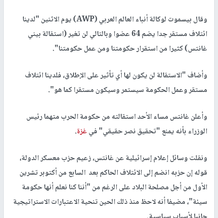
وقال بيسموت لوكالة أنباء العالم العربي (AWP) يوم الاثنين "لدينا
ائتلاف مستقر جدا يضم 64 عضوا وبالتالي لن تغير (استقالة بيني
غانتس) كثيرا من استقرار حكومتنا ومن عمل حكومتنا".
وأضاف "الاستقالة لن يكون لها أي تأثير على الإطلاق، فلدينا ائتلاف
مستقر وعمل الحكومة سيستمر وسيكون مستقرا كما هو".
وأعلن غانتس مساء الأحد استقالته من حكومة الحرب متهما رئيس
الوزراء بأنه يمنع "تحقيق نصر حقيقي" في
غزة
.
ونقلت وسائل إعلام إسرائيلية عن غانتس، زعيم حزب معسكر الدولة،
قوله إن حزبه انضم إلى الائتلاف الحاكم بعد السابع من أكتوبر تشرين
الأول من أجل مصلحة البلاد على الرغم من "أننا كنا نعلم أنها حكومة
سيئة"، مضيفا أنه لاحظ منذ ذلك الحين تنحية الاعتبارات الاستراتيجية
جانبا لأسباب سياسية.