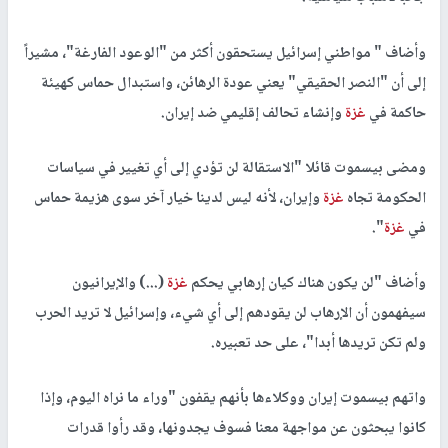
وأضاف " مواطني إسرائيل يستحقون أكثر من "الوعود الفارغة"، مشيراً
إلى أن "النصر الحقيقي" يعني عودة الرهائن، واستبدال حماس كهيئة
حاكمة في
غزة
وإنشاء تحالف إقليمي ضد إيران.
ومضى بيسموت قائلا "الاستقالة لن تؤدي إلى أي تغيير في سياسات
الحكومة تجاه
غزة
وإيران، لأنه ليس لدينا خيار آخر سوى هزيمة حماس
في
غزة
".
وأضاف "لن يكون هناك كيان إرهابي يحكم
غزة
(...) والإيرانيون
سيفهمون أن الإرهاب لن يقودهم إلى أي شيء، وإسرائيل لا تريد الحرب
ولم تكن تريدها أبدا"، على حد تعبيره.
واتهم بيسموت إيران ووكلاءها بأنهم يقفون "وراء ما نراه اليوم، وإذا
كانوا يبحثون عن مواجهة معنا فسوف يجدونها، وقد رأوا قدرات