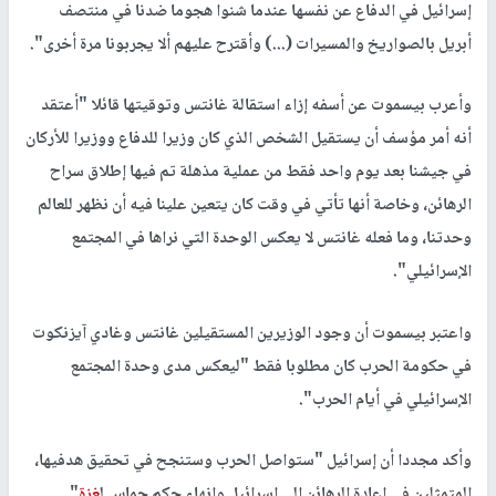
إسرائيل في الدفاع عن نفسها عندما شنوا هجوما ضدنا في منتصف
أبريل بالصواريخ والمسيرات (...) وأقترح عليهم ألا يجربونا مرة أخرى".
وأعرب بيسموت عن أسفه إزاء استقالة غانتس وتوقيتها قائلا "أعتقد
أنه أمر مؤسف أن يستقيل الشخص الذي كان وزيرا للدفاع ووزيرا للأركان
في جيشنا بعد يوم واحد فقط من عملية مذهلة تم فيها إطلاق سراح
الرهائن، وخاصة أنها تأتي في وقت كان يتعين علينا فيه أن نظهر للعالم
وحدتنا، وما فعله غانتس لا يعكس الوحدة التي نراها في المجتمع
الإسرائيلي".
واعتبر بيسموت أن وجود الوزيرين المستقيلين غانتس وغادي آيزنكوت
في حكومة الحرب كان مطلوبا فقط "ليعكس مدى وحدة المجتمع
الإسرائيلي في أيام الحرب".
وأكد مجددا أن إسرائيل "ستواصل الحرب وستنجح في تحقيق هدفيها،
المتمثلين في إعادة الرهائن إلى إسرائيل وإنهاء حكم حماس ل
غزة
".