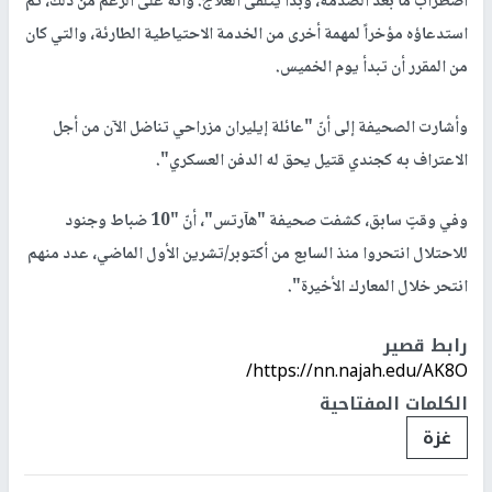
اضطراب ما بعد الصدمة، وبدأ يتلقى العلاج. وأنّه على الرغم من ذلك، تم
استدعاؤه مؤخراً لمهمة أخرى من الخدمة الاحتياطية الطارئة، والتي كان
من المقرر أن تبدأ يوم الخميس.
وأشارت الصحيفة إلى أنّ "عائلة إيليران مزراحي تناضل الآن من أجل
الاعتراف به كجندي قتيل يحق له الدفن العسكري".
وفي وقتٍ سابق، كشفت صحيفة "هآرتس"، أنّ "10 ضباط وجنود
للاحتلال انتحروا منذ السابع من أكتوبر/تشرين الأول الماضي، عدد منهم
انتحر خلال المعارك الأخيرة".
رابط قصير
https://nn.najah.edu/AK8O/
الكلمات المفتاحية
غزة