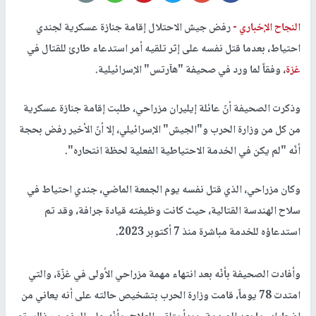
النجاح الإخباري -
رفض جيش الاحتلال إقامة جنازة عسكرية لجندي
احتياط، بعدما قتل نفسه على إثر تلقيه أمر استدعاء طارئ للقتال في
غزة
، وفقاً لما ورد في صحيفة "هآرتس" الإسرائيلية.
وذكرت الصحيفة أنّ عائلة إيليران مزراحي، طلبت إقامة جنازة عسكرية
من كل من وزارة الحرب و"الجيش" الإسرائيلي، إلا أنّ الأخير رفض بحجة
أنّه "لم يكن في الخدمة الاحتياطية الفعلية لحظة انتحاره".
وكان مزراحي، الذي قتل نفسه يوم الجمعة الماضي، جندي احتياط في
سلاح الهندسة القتالية، حيث كانت وظيفته قيادة جرافة، وقد تم
استدعاؤه للخدمة مباشرة منذ 7 أكتوبر 2023.
وأفادت الصحيفة بأنّه بعد انتهاء مهمة مزراحي الأولى في غزّة، والتي
امتدت 78 يوماً، قامت وزارة الحرب بتشخيص حالته على أنه يعاني من