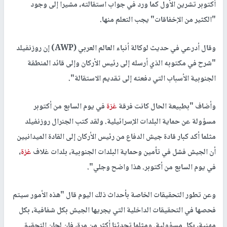
أكتوبر تشرين الأول كما ورد في جواب استقالته، مشيرا إلى وجود
"الكثير من الإخفاقات" يجب التعلم منها.
وقال أدرعي في حديث لوكالة أنباء العالم العربي (AWP) إن روزنفيلد
"شرح في مكتوبه الذي أرسله إلى رئيس الأركان وإلى قائد المنطقة
الجنوبية الأسباب التي دفعته إلى تقديم الاستقالة".
وأضاف "بطبيعة الحال كانت فرقة
غزة
في يوم السابع من أكتوبر
مسؤولة عن حماية البلدات الإسرائيلية. ولقد كتب الجنرال روزنفيلد
مثلما أكد كبار قادة جيش الدفاع من رئيس الأركان إلى القادة الميدانيين
أن الجيش فشل في تأمين وحماية البلدات الجنوبية، بلدات غلاف
غزة
،
في يوم السابع من أكتوبر. هذا واضح وجلي".
وعن تطور التحقيقات الخاصة بأحداث ذلك اليوم قال "هذه الأمور سيتم
فحصها في التحقيقات الداخلية التي يجريها الجيش بكل شفافية، بكل
مهنية، بكل مسؤولية. ومثلما تحدثنا أكثر من مرة، فإن لجان التحقيق