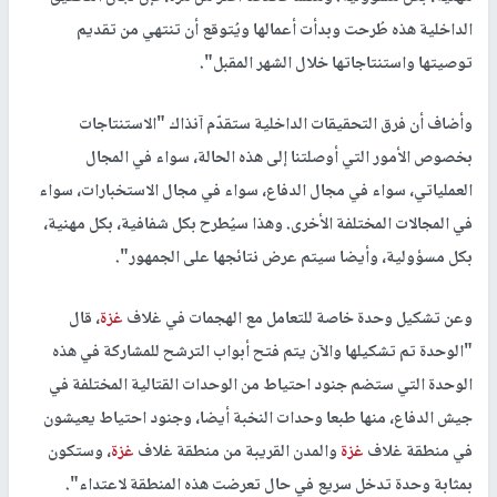
الداخلية هذه طُرحت وبدأت أعمالها ويُتوقع أن تنتهي من تقديم
توصيتها واستنتاجاتها خلال الشهر المقبل".
وأضاف أن فرق التحقيقات الداخلية ستقدّم آنذاك "الاستنتاجات
بخصوص الأمور التي أوصلتنا إلى هذه الحالة، سواء في المجال
العملياتي، سواء في مجال الدفاع، سواء في مجال الاستخبارات، سواء
في المجالات المختلفة الأخرى. وهذا سيُطرح بكل شفافية، بكل مهنية،
بكل مسؤولية، وأيضا سيتم عرض نتائجها على الجمهور".
وعن تشكيل وحدة خاصة للتعامل مع الهجمات في غلاف
غزة
، قال
"الوحدة تم تشكيلها والآن يتم فتح أبواب الترشح للمشاركة في هذه
الوحدة التي ستضم جنود احتياط من الوحدات القتالية المختلفة في
جيش الدفاع، منها طبعا وحدات النخبة أيضا، وجنود احتياط يعيشون
في منطقة غلاف
غزة
والمدن القريبة من منطقة غلاف
غزة
، وستكون
بمثابة وحدة تدخل سريع في حال تعرضت هذه المنطقة لاعتداء".