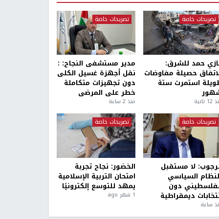
تصريحات خاصة
تصريحات خاصة
ازي حمد للشرق:
مدير مستشفى النجاح: :
لاتفاق حصيلة مفاوضات
نقل أجهزة غسيل الكلى
ويلة استمرت ستة
دون تجهيزات متكاملة
هور
خطر على المرضى
1 ثانية
منذ 2 ساعة
تصريحات خاصة
تصريحات خاصة
لرجوب: لا مستقبل
الخضور: نجاح تجربة
لنظام السياسي
امتحان التربية الإسلامية
لفلسطيني دون
يمهد للتوسع إلكترونيًا
نتخابات ديمقراطية
1 شهر ago
ذ ساعة