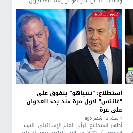
واضاف غانتس: نتنياهو لن يعيد المحتجزين ...
شؤون إسرائيلية
استطلاع: "نتنياهو" يتفوق على
"غانتس" لأول مرة منذ بدء العدوان
على غزة
1 سنة، 12 شهر ago
أظهر استطلاع للرأي العام الإسرائيلي، اليوم
الجمعة، أن 42% من الإسرائيليين يرون أن رئيس