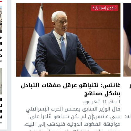
شؤون إسرائيلية
غ
ا
ط
ش
منذ 2
غانتس: نتنياهو عرقل صفقات التبادل
بشكل ممنهج
ا
1 سنة، 11 شهر ago
ل
قال الوزير السابق بمجلس الحرب الإسرائيلي
ا
ه:
بيني غانتس:إن لم يكن نتنياهو قادرا على
ا
مواجهة الضغوط الدولية فليذهب إلى البيت.
من