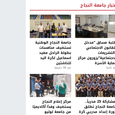
خبار جامعة النجاح
لبة مساق "مدخل
جامعة النجاح الوطنية
لقانون الاجتماعي
تستضيف منافسات
التشريعات
بطولة الراحل مفيد
لاجتماعية"يزورون مركز
اسماعيل لكرة اليد
ماية الأسرة
للناشئين
ذ ثانية
منذ 48 دقيقة
بمشاركة 25 مدرباً..
مركز إعلام النجاح
امعة النجاح تطلق
يستضيف وفدًا أكاديميًا
ورة إعداد مدربي كرة
من جامعة لوليو