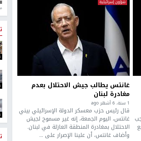
شؤون إسرائيلية
ال
منذ 1
ت
ت
غانتس يطالب جيش الاحتلال بعدم
ت
مغادرة لبنان
1 سنة، 6 أشهر ago
قال رئيس حزب معسكر الدولة الإسرائيلي بيني
ت
جب
غانتس، اليوم الجمعة، إنه غير مسموح لجيش
ع
الاحتلال بمغادرة المنطقة العازلة في لبنان.
وأضاف غانتس، أن علينا الإصرار على ...
ت