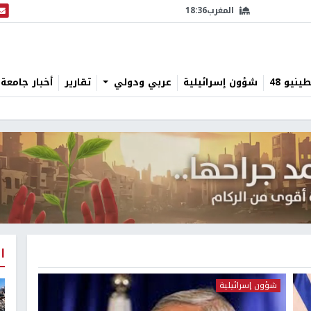
المغرب
18:36
البث
نيو 48
شؤون إسرائيلية
عربي ودولي
تقارير
أخبار جامعة 
ا
شؤون إسرائيلية