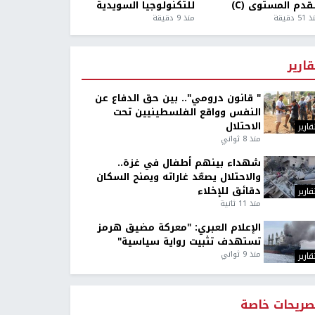
قدم المستوى (C)
للتكنولوجيا السويدية
5 دقيقة
منذ 9 دقيقة
قارير
" قانون درومي".. بين حق الدفاع عن
النفس وواقع الفلسطينيين تحت
الاحتلال
قارير
منذ 8 ثواني
شهداء بينهم أطفال في غزة..
والاحتلال يصعّد غاراته ويمنح السكان
دقائق للإخلاء
قارير
منذ 11 ثانية
الإعلام العبري: "معركة مضيق هرمز
تستهدف تثبيت رواية سياسية"
منذ 9 ثواني
قارير
صريحات خاصة