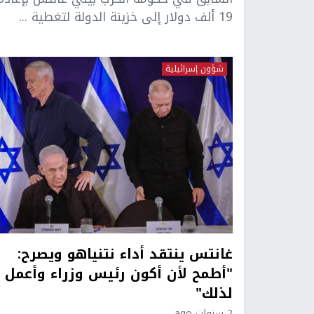
19 ألف دولار إلى خزينة الدولة لتغطية ...
شؤون إسرائيلية
غانتس ينتقد أداء نتنياهو ويصرح:
"أطمح لأن أكون رئيس وزراء وأعمل
لذلك"
2 سنوات ago