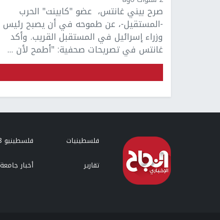
صرح بيني غانتس، عضو "كابينت" الحرب
-المستقيل-، عن طموحه في أن يصبح رئيس
وزراء إسرائيل في المستقبل القريب. وأكد
غانتس في تصريحات صحفية: "أطمح لأن ...
فلسطينيات
فلسطينيو 48
تقارير
أخبار جامعة 