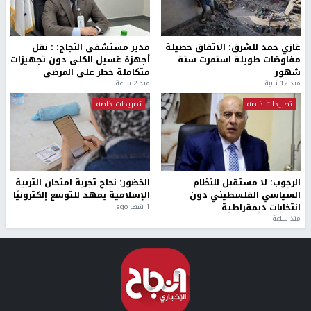
غازي حمد للشرق: الاتفاق حصيلة
مدير مستشفى النجاح: : نقل
مفاوضات طويلة استمرت ستة
أجهزة غسيل الكلى دون تجهيزات
شهور
متكاملة خطر على المرضى
منذ 12 ثانية
منذ 2 ساعة
تصريحات خاصة
تصريحات خاصة
الرجوب: لا مستقبل للنظام
الخضور: نجاح تجربة امتحان التربية
السياسي الفلسطيني دون
الإسلامية يمهد للتوسع إلكترونيًا
انتخابات ديمقراطية
1 شهر ago
منذ ساعة