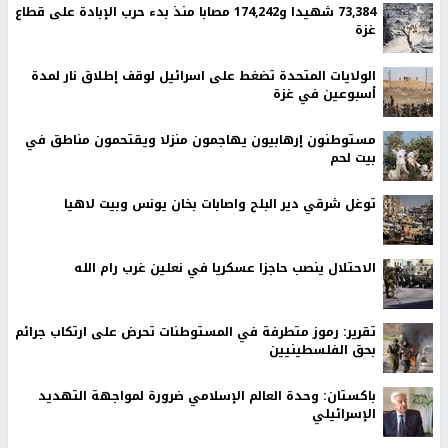
73,384 شهيدا و174,242 مصابا منذ بدء حرب الإبادة على قطاع
غزة
الولايات المتحدة تضغط على اسرائيل لوقف إطلاق نار لمدة
أسبوعين في غزة
مستوطنون إرهابيون يهاجمون منزلا ويقتحمون مناطق في
بيت لحم
توغل شرقي دير البلح واصابات بخان يونس وبيت لاهيا
الاحتلال ينصب حاجزا عسكريا في نعلين غرب رام الله
تقرير: رموز متطرفة في المستوطنات تحرض على ارتكاب جرائم
بحق الفلسطينيين
باكستان: وحدة العالم الإسلامي ضرورة لمواجهة التهديد
الإسرائيلي