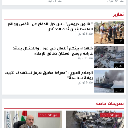
منذ 51 دقيقة
منذ 9 دقيقة
تقارير
" قانون درومي".. بين حق الدفاع عن النفس وواقع
الفلسطينيين تحت الاحتلال
منذ 8 ثواني
تقارير
شهداء بينهم أطفال في غزة.. والاحتلال يصعّد
غاراته ويمنح السكان دقائق للإخلاء
منذ 11 ثانية
تقارير
الإعلام العبري: "معركة مضيق هرمز تستهدف تثبيت
رواية سياسية"
منذ 9 ثواني
تقارير
تصريحات خاصة
تصريحات خاصة
تصريحات خاصة