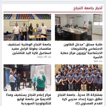
أخبار جامعة النجاح
طلبة مساق "مدخل للقانون
جامعة النجاح الوطنية تستضيف
الاجتماعي والتشريعات
منافسات بطولة الراحل مفيد
الاجتماعية"يزورون مركز حماية
اسماعيل لكرة اليد للناشئين
الأسرة
منذ 48 دقيقة
منذ ثانية
بمشاركة 25 مدرباً.. جامعة النجاح
مركز إعلام النجاح يستضيف وفدًا
تطلق دورة إعداد مدربي كرة
أكاديميًا من جامعة لوليو
القدم المستوى (C)
للتكنولوجيا السويدية