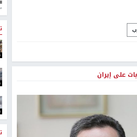
ال
منذ 1
ت
ب
ت
ت على إيران
ت
ت
ت