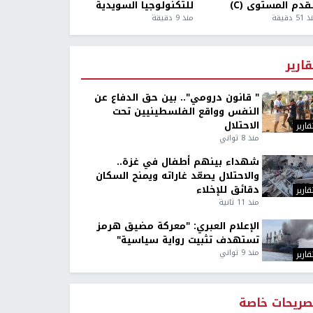
قدم المستوى (C)
للتكنولوجيا السويدية
5 دقيقة
منذ 9 دقيقة
قارير
" قانون درومي".. بين حق الدفاع عن
النفس وواقع الفلسطينيين تحت
الاحتلال
قارير
منذ 8 ثواني
شهداء بينهم أطفال في غزة..
والاحتلال يصعّد غاراته ويمنح السكان
دقائق للإخلاء
قارير
منذ 11 ثانية
الإعلام العبري: "معركة مضيق هرمز
تستهدف تثبيت رواية سياسية"
منذ 9 ثواني
قارير
صريحات خاصة