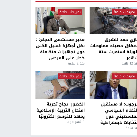
تصريحات خاصة
تصريحات خاصة
ازي حمد للشرق:
مدير مستشفى النجاح: :
لاتفاق حصيلة مفاوضات
نقل أجهزة غسيل الكلى
ويلة استمرت ستة
دون تجهيزات متكاملة
هور
خطر على المرضى
1 ثانية
منذ 2 ساعة
تصريحات خاصة
تصريحات خاصة
لرجوب: لا مستقبل
الخضور: نجاح تجربة
لنظام السياسي
امتحان التربية الإسلامية
لفلسطيني دون
يمهد للتوسع إلكترونيًا
نتخابات ديمقراطية
1 شهر ago
ذ ساعة