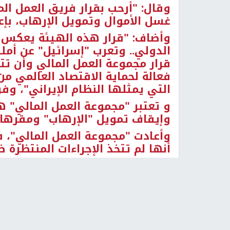
وقال: "أرحب بقرار فريق العمل الم
غسل الأموال وتمويل الإرهاب، بإعا
وأضاف: "قرار هذه الهيئة يعكس م
الدولي.. وتعرب "إسرائيل" عن أمل
قرار مجموعة العمل المالي وأن تتخ
فعالة لحماية الاقتصاد العالمي م
التي يمثلها النظام الإيراني"، وفق
و تعتبر "مجموعة العمل المالي" ه
وإيقاف تمويل "الإرهاب" ومقرها 
وأعادت "مجموعة العمل المالي"، ف
أنها لم تتخذ الإجراءات المنتظرة 
رابط قصير
https://nn.najah.edu/68IQ/
الكلمات المفتاحية