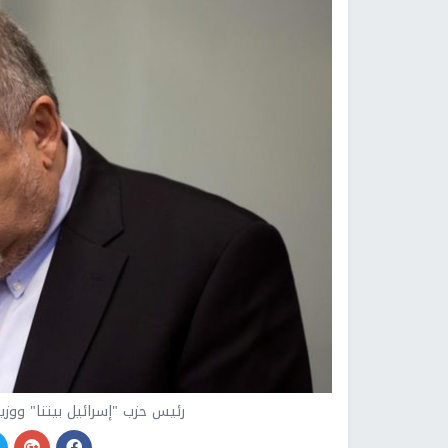
رئيس حزب "إسرائيل بيتنا" ووزي