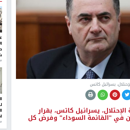
غ
ا
ط
ش
منذ 2
لإحتلال، يسرائيل كاتس
ا
ل
 الإحتلال، يسرائيل كاتس، بقرار
ا
ان في "القائمة السوداء" وفرض كل
ا
من