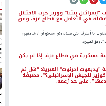
أ
"إسرائيل بيتنا" ووزير حرب الاحتلال
 بفشله في التعامل مع قطاع
غزة
، وفق
ختفوا.. أنا أعترف أنني فشلت ولم أستطع أن أدرك مفهوم
ط
"، وفق تعبيره.
ل
و
ا
ملية عسكرية في قطاع
غزة
، إذا لم يكن
ح
من
"يديعوت أحرنوت" العبرية: "هل تم
زير للجيش الإسرائيلي؟"، مضيفًا:
عها"، على حد زعمه.
ج
د