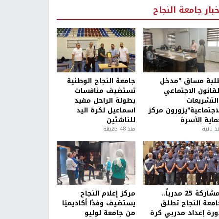
خبار جامعة النجاح
لبة مساق "مدخل
جامعة النجاح الوطنية
لقانون الاجتماعي
تستضيف منافسات
التشريعات
بطولة الراحل مفيد
لاجتماعية"يزورون مركز
اسماعيل لكرة اليد
ماية الأسرة
للناشئين
ذ ثانية
منذ 48 دقيقة
بمشاركة 25 مدرباً..
مركز إعلام النجاح
امعة النجاح تطلق
يستضيف وفدًا أكاديميًا
ورة إعداد مدربي كرة
من جامعة لوليو