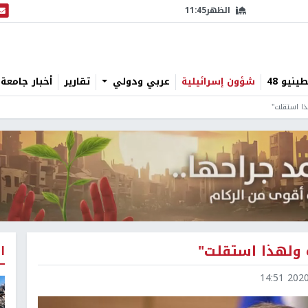
الظهر
11:45
البث
نيو 48
شؤون إسرائيلية
عربي ودولي
تقارير
أخبار جامعة 
ا استقلت"
 ولهذا استقلت"
ا
2020-0