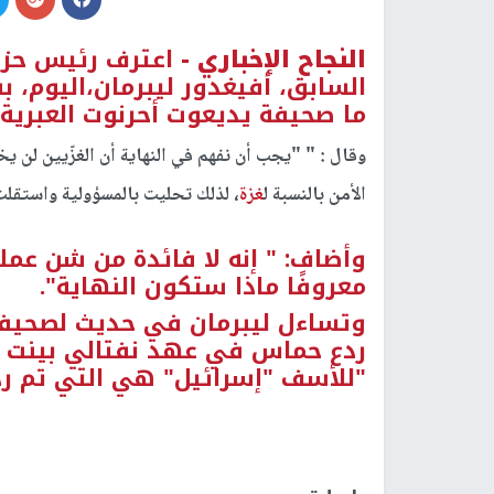
النجاح الإخباري -
اعترف رئيس حزب 
السابق، أفيغدور ليبرمان،اليوم،
ما صحيفة يديعوت أحرنوت العبرية.
وقال : " "يجب أن نفهم في النهاية أن الغزّيين لن ي
الأمن بالنسبة ل
غزة
، لذلك تحليت بالمسؤولية واستقلت
وأضاف: " إنه لا فائدة من شن ع
معروفًا ماذا ستكون النهاية".
وتساءل ليبرمان في حديث لصحيفة 
ردع حماس في عهد نفتالي بينت كو
"للأسف "إسرائيل" هي التي تم رد