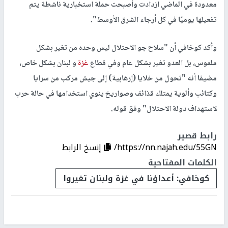
معدودة في الماضي ازدادت وأصبحت حملة استخبارية ناشطة يتم
تفعيلها يوميًا في كل أرجاء الشرق الأوسط".
وأكد كوخافي أن "سلاح جو الاحتلال ليس وحده من تغير بشكل
ملموس، بل العدو تغير بشكل عام وفي قطاع
غزة
و لبنان بشكل خاص،
مضيفا أنه "تحول من خلايا (إرهابية) إلى جيش مركب من سرايا
وكتائب وألوية يمتلك قذائف وصواريخ ينوي استخدامها في حالة حرب
لاستهداف دولة الاحتلال" وفق قوله.
رابط قصير
https://nn.najah.edu/55GN/
إنسخ الرابط
الكلمات المفتاحية
كوخافي: أعداؤنا في غزة ولبنان تغيروا