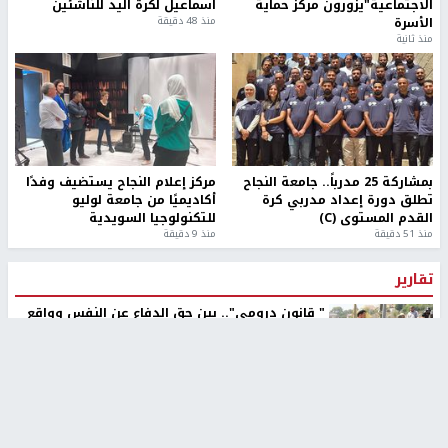
الاجتماعية"يزورون مركز حماية
اسماعيل لكرة اليد للناشئين
الأسرة
منذ 48 دقيقة
منذ ثانية
بمشاركة 25 مدرباً.. جامعة النجاح
مركز إعلام النجاح يستضيف وفدًا
تطلق دورة إعداد مدربي كرة
أكاديميًا من جامعة لوليو
القدم المستوى (C)
للتكنولوجيا السويدية
منذ 51 دقيقة
منذ 9 دقيقة
تقارير
" قانون درومي".. بين حق الدفاع عن النفس وواقع
الفلسطينيين تحت الاحتلال
منذ 8 ثواني
تقارير
شهداء بينهم أطفال في غزة.. والاحتلال يصعّد
غاراته ويمنح السكان دقائق للإخلاء
منذ 11 ثانية