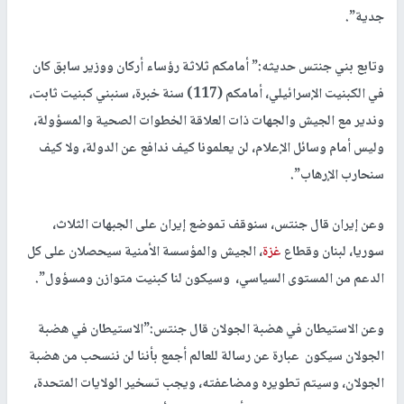
جدية”.
وتابع بني جنتس حديثه:” أمامكم ثلاثة رؤساء أركان ووزير سابق كان
في الكبنيت الإسرائيلي، أمامكم (117) سنة خبرة، سنبني كبنيت ثابت،
وندير مع الجيش والجهات ذات العلاقة الخطوات الصحية والمسؤولة،
وليس أمام وسائل الإعلام، لن يعلمونا كيف ندافع عن الدولة، ولا كيف
سنحارب الإرهاب”.
وعن إيران قال جنتس، سنوقف تموضع إيران على الجبهات الثلاث،
سوريا، لبنان وقطاع
غزة
، الجيش والمؤسسة الأمنية سيحصلان على كل
الدعم من المستوى السياسي، وسيكون لنا كبنيت متوازن ومسؤول”.
وعن الاستيطان في هضبة الجولان قال جنتس:”الاستيطان في هضبة
الجولان سيكون عبارة عن رسالة للعالم أجمع بأننا لن ننسحب من هضبة
الجولان، وسيتم تطويره ومضاعفته، ويجب تسخير الولايات المتحدة،