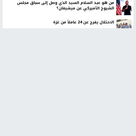
من هو عبد السلام السيد الذي وصل إلى سباق مجلس
الشيوخ الأميركي عن ميشيغان؟
الاحتلال يفرج عن 24 عاملاً من غزة
إيران تعلن الاتفاق مع عُمان على ممر ملاحي آمن في مضيق
هرمز
أخبار جامعة النجاح
جامعة النجاح الوطنية تستضيف
بمشاركة 25 مدرباً.. جامعة النجاح
منافسات بطولة الراحل مفيد
تطلق دورة إعداد مدربي كرة
اسماعيل لكرة اليد للناشئين
القدم المستوى (C)
منذ 48 دقيقة
منذ 51 دقيقة