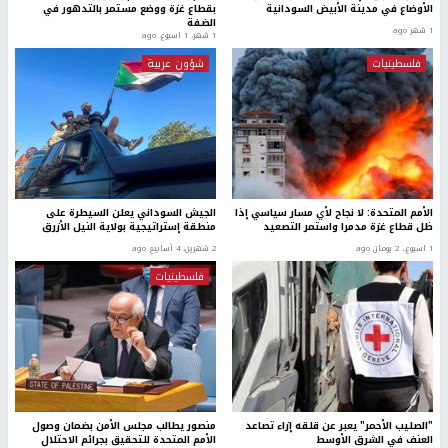
الأوضاع في مدينة الأبيض السودانية
بقطاع غزة ووضع مستمر بالتدهور في
الضفة
1 شهر ago
1 شهر، 1 اسبوع. ago
فلسطينيات
شؤون عربية
الأمم المتحدة: لا نجاح لأي مسار سياسي إذا
الجيش السوداني يعلن السيطرة على
ظل قطاع غزة مدمرا واستمر التصعيد
منطقة إستراتيجية بولاية النيل الأزرق
1 اسبوع.، 2 يومان ago
2 شهرين، 4 أسابيع ago
فلسطينيات
"الصليب الأحمر" يعبر عن قلقه إزاء تصاعد
منصور يطالب مجلس الأمن بضمان وصول
العنف في الشرق الأوسط
الأمم المتحدة للتحقيق بجرائم الاحتلال