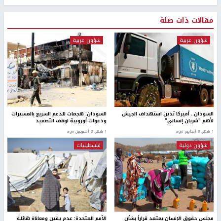
مقالات ذات صلة
شؤون عربية
شؤون عربية
السودان.. أميركا تدين استهداف الجيش
السودان: هجمات للدعم السريع بالمسيرات
لأهم "شريان إنساني"
ودعوات أوروبية لوقف التصعيد
1 شهر، 3 أسابيع ago
1 شهر، 2 أسبوعين ago
شؤون دولية
فلسطينيات
مجلس حقوق الإنسان يعتمد قراراً بشأن
الأمم المتحدة: عدم يقين ومعاناة هائلة