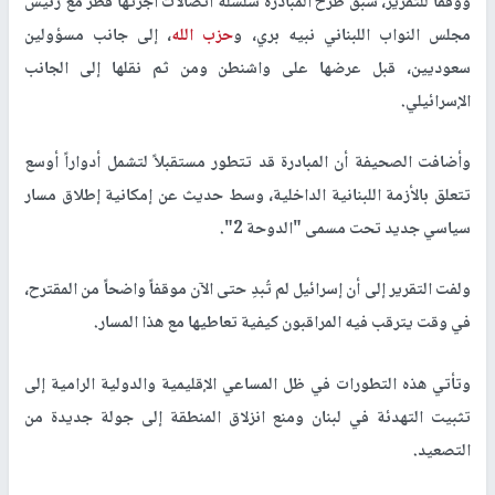
ووفقاً للتقرير، سبق طرح المبادرة سلسلة اتصالات أجرتها قطر مع رئيس
مجلس النواب اللبناني نبيه بري، و
حزب الله
، إلى جانب مسؤولين
سعوديين، قبل عرضها على واشنطن ومن ثم نقلها إلى الجانب
الإسرائيلي.
وأضافت الصحيفة أن المبادرة قد تتطور مستقبلاً لتشمل أدواراً أوسع
تتعلق بالأزمة اللبنانية الداخلية، وسط حديث عن إمكانية إطلاق مسار
سياسي جديد تحت مسمى "الدوحة 2".
ولفت التقرير إلى أن إسرائيل لم تُبدِ حتى الآن موقفاً واضحاً من المقترح،
في وقت يترقب فيه المراقبون كيفية تعاطيها مع هذا المسار.
وتأتي هذه التطورات في ظل المساعي الإقليمية والدولية الرامية إلى
تثبيت التهدئة في لبنان ومنع انزلاق المنطقة إلى جولة جديدة من
التصعيد.