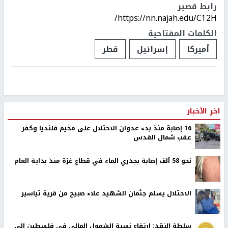
رابط قصير
https://nn.najah.edu/C12H/
الكلمات المفتاحية
أميركا
إسرائيل
قطر
اخر الأخبار
16 إصابة منذ بدء عدوان الاحتلال على مخيم قلنديا وكفر
عقب شمال القدس
نحو 58 ألف إصابة بجدري الماء في قطاع غزة منذ بداية العام
الاحتلال يسلم جثمان الشهيد علاء صبيح من قرية تياسير
سلطة النقد: ارتفاع نسبة الشمول المالي في فلسطين إلى