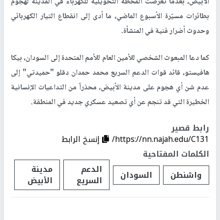
الأبيض، بعدما تعرضت المحطة التحويلية للكهرباء في المدينة لهجوم
بطائرات مسيّرة الأسبوع الماضي، ما أدى إلى انقطاع التيار الكهربائي
وحدوث أضرار فنية في المنشأة.
كما دعا المبعوث الشخصي للأمين العام للأمم المتحدة إلى السودان، بيكا
هافيستو، قائد قوات الدعم السريع محمد حمدان دقلو "حميدتي" إلى
عدم شن أي هجوم على مدينة الأبيض، محذراً من التداعيات الإنسانية
الخطيرة التي قد تنجم عن أي تصعيد عسكري جديد في المنطقة.
رابط قصير
https://nn.najah.edu/C131/
إنسخ الرابط
الكلمات المفتاحية
الدعم
مدينة
واشنطن
السودان
السريع
الأبيض