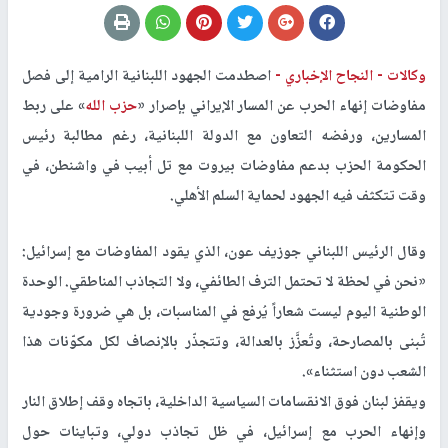
وكالات -
النجاح الإخباري -
اصطدمت الجهود اللبنانية الرامية إلى فصل
مفاوضات إنهاء الحرب عن المسار الإيراني بإصرار «
حزب الله
» على ربط
المسارين، ورفضه التعاون مع الدولة اللبنانية، رغم مطالبة رئيس
الحكومة الحزب بدعم مفاوضات بيروت مع تل أبيب في واشنطن، في
وقت تتكثف فيه الجهود لحماية السلم الأهلي.
وقال الرئيس اللبناني جوزيف عون، الذي يقود المفاوضات مع إسرائيل:
«نحن في لحظة لا تحتمل الترف الطائفي، ولا التجاذب المناطقي. الوحدة
الوطنية اليوم ليست شعاراً يُرفع في المناسبات، بل هي ضرورة وجودية
تُبنى بالمصارحة، وتُعزَّز بالعدالة، وتتجذّر بالإنصاف لكل مكوّنات هذا
الشعب دون استثناء».
ويقفز لبنان فوق الانقسامات السياسية الداخلية، باتجاه وقف إطلاق النار
وإنهاء الحرب مع إسرائيل، في ظل تجاذب دولي، وتباينات حول