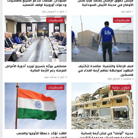
مجلس حقوق الإنسان يعتمد قراراً بشأن
السودان: هجمات للدعم السريع بالمسيرات
الأوضاع في مدينة الأبيض السودانية
ودعوات أوروبية لوقف التصعيد
1 شهر ago
1 شهر، 2 أسبوعين ago
فلسطينيات
فلسطينيات
لايف للإغاثة والتنمية: مناشدة لتكثيف
مصطفى يوجّه بتسريع توريد أدوية الأمراض
الجهود لمواجهة تفاقم أزمة الغذاء في
المزمنة رغم الأزمة المالية
فلسطين
3 أيام، 3 ساعات ago
2 شهرين، 3 أسابيع ago
شؤون دولية
فلسطينيات
مديرة "أوتشا" في لبنان:أزمة إنسانية
الهند تؤكد دعمها للأونروا والشعب
متصاعدة ومساعدات محدودة للنازحين
الفلسطيني