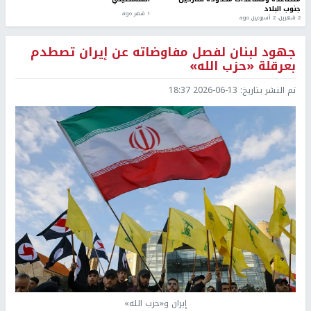
جنوب البلاد
1 شهر ago
2 شهرين، 2 أسبوعين ago
جهود لبنان لفصل مفاوضاته عن إيران تصطدم
بعرقلة «حزب الله»
تم النشر بتاريخ:
2026-06-13 18:37
إيران و«حزب الله»