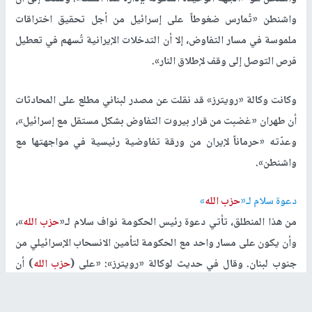
واشنطن «تُمارس ضغوطاً على إسرائيل من أجل تحقيق اختراقات
ملموسة في مسار التفاوض، إلا أن التدخلات الإيرانية تُسهم في تعطيل
فرص التوصل إلى وقف لإطلاق النار».
وكانت وكالة «رويترز» قد نقلت عن مصدر لبناني مطلع على المحادثات
أن طهران «غضبت من قرار بيروت التفاوض بشكل مستقل مع إسرائيل»،
وعدّته «حرماناً لإيران من ورقة تفاوضية رئيسية في مواجهتها مع
واشنطن».
دعوة سلام لـ«
حزب الله
»
من هذا المنطلق، تأتي دعوة رئيس الحكومة نواف سلام لـ«
حزب الله
»،
وأن يكون على مسار واحد مع الحكومة لتأمين الانسحاب الإسرائيلي من
جنوب لبنان. وقال في حديث لوكالة «رويترز»: «على (
حزب الله
) أن
يكون أسرع منا، أو ​ليكن على السرعة نفسها، وليعلن دعمه للمفاوضات
التي نجريها في واشنطن».