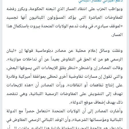
دعم أميركي للمسار اللبناني
ويواظب الحزب على انتقاد المسار الذي اتبعته الحكومة، ويكرر رفضه
للمفاوضات المباشرة التي يؤكد المسؤولون اللبنانيون أنها تجسيد
«لموقف سيادي»، في وقت تدعم الولايات المتحدة بيروت باستكمال هذا
المسار.
ونقلت وسائل إعلام محلية عن مصادر دبلوماسية قولها إن «لبنان
الرسمي هو من له الحق في التفاوض بعيداً عن أي تداخلات موازية».
وقالت المصادر إن واشنطن «تنظر بقلق للإيحاءات التي يسوقها البعض،
والتي تقول إن مسارات تفاوضية أخرى تحظى بموافقة أميركية وقادرة
على إنتاج تفاهمات أو اتفاقات». ورأت المصادر أن «هذه الإيحاءات
تهدف إلى التشويش على المفاوضات الرسمية اللبنانية، وهي تتقصد
ذلك بهدف إضعاف موقع الدولة».
وأشارت المصادر إلى أن الولايات المتحدة «تتعامل حصراً مع الدولة
اللبنانية ومؤسساتها الشرعية»، وأن الوفد اللبناني الرسمي المفاوض في
واشنطن هو «الجهة الوحيدة المخولة بإدارة هذا الملف». ولفتت إلى أن