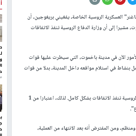
أ
ر" العسكرية الروسية الخاصة، يفغيني بريغوجين، أن
 مشيرا إلى أن وزارة الدفاع الروسية تنفذ الاتفاقات
ط
ل
مور الآن في مدينة باخموت، التي سيطرت عليها قوات
و
ا
ل بنشاط في استلام مواقعه داخل المدينة، بدلا من قوات
ح
منذ 
وأضاف بريغوجين: "واليوم (الجمعة) وزارة الدفاع الروسية تنفذ الاتفاقات بشكل كامل. لذلك، اعتبارا من 1
".
ج
نظم، ومن المفترض أنه بعد الانتهاء من العملية،
د
ال