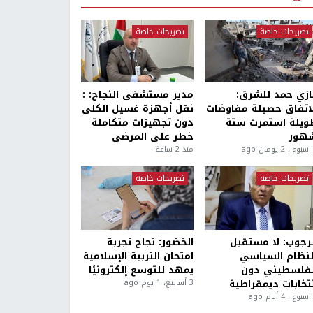
تصريحات خاصة
تصريحات خاصة
ازي حمد للشرق:
مدير مستشفى النجاح: :
لاتفاق حصيلة مفاوضات
نقل أجهزة غسيل الكلى
ويلة استمرت ستة
دون تجهيزات متكاملة
هور
خطر على المرضى
منذ 2 ساعة
تصريحات خاصة
تصريحات خاصة
لرجوب: لا مستقبل
الخضور: نجاح تجربة
لنظام السياسي
امتحان التربية الإسلامية
لفلسطيني دون
يمهد للتوسع إلكترونيًا
نتخابات ديمقراطية
3 أسابيع، 1 يوم ago