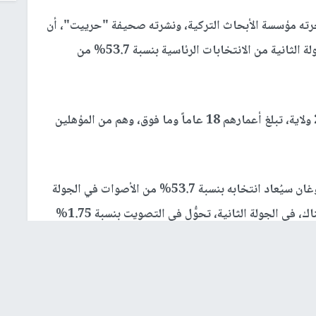
جرته مؤسسة الأبحاث التركية، ونشرته صحيفة "حرييت"، أن
الرئيس التركي، رجب طيب إردوغان، سيفوز في الجولة الثانية من الانتخابات الرئاسية بنسبة 53.7% من
وشارك في الاستطلاع أكثر من 3000 شخص في 26 ولاية، تبلغ أعمارهم 18 عاماً وما فوق، وهم من المؤهلين
وبحسب التوقعات، وفقاً لنتائج الاستطلاع، فإن إردوغان سيُعاد انتخابه بنسبة 53.7% من الأصوات في الجولة
الثانية من الانتخابات الرئاسية، ويقدَّر أنه سيكون هناك، في الجولة الثانية، تحوُّل في التصويت بنسبة 1.75%
لمصلحته، و1.25% لمصلحة كمال كيليجدار أوغلو، من نسبة 5% من الأصوات الممنوحة للمرشح السابق، سنان
وعندما سُئل المشاركون في الاستطلاع عن سبب تصويتهم لإردوغان في الجولة الأولى، أجاب 41.2% بأنهم