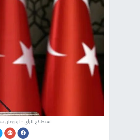
استطلاع للرأي - اردوغان سيفو