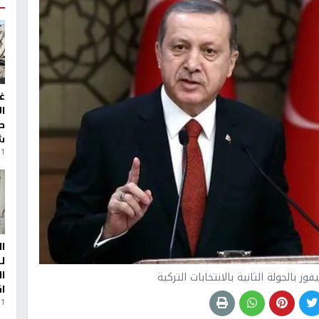
غ
ا
ط
ش
1 اسبوع.، 2 يومان ago
ا
ل
ا
ز بالجولة الثانية بالانتخابات التركية
ا
1 اسبوع.، 4 أيام ago