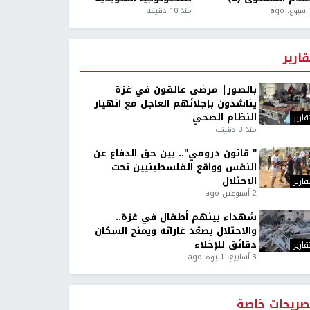
منذ 10 دقيقة
قارير
بالصور| مرضى عالقون في غزة
يناشدون بإجلائهم العاجل مع انهيار
النظام الصحي
قارير
منذ 3 دقيقة
" قانون درومي".. بين حق الدفاع عن
النفس وواقع الفلسطينيين تحت
الاحتلال
قارير
2 أسبوعين ago
شهداء بينهم أطفال في غزة..
والاحتلال يصعّد غاراته ويمنح السكان
دقائق للإخلاء
قارير
3 أسابيع، 1 يوم ago
صريحات خاصة