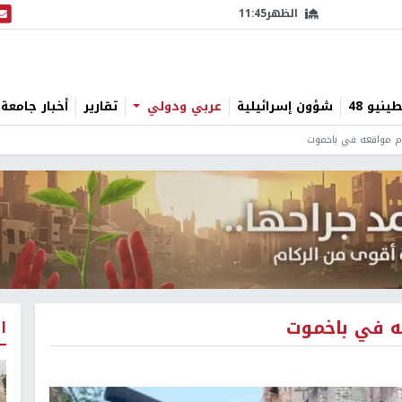
الظهر
11:45
البث
نيو 48
شؤون إسرائيلية
عربي ودولي
تقارير
أخبار جامعة 
ام مواقعه في باخموت
ه في باخموت
ا