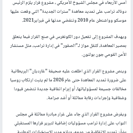
أمس الأربعاء في مجلس الشيوخ الأمريكي ، مشروع قرار يلزم الرئيس
دونالد ترامب على تمديد معاهدة "سترات الجديدة" التي وقعت عليها
موسكو وواشنطن عام 2010 وتنقضي مدتها في فبراير2021.
ويهدف المشروع إلى تفعيل دور الكونغرس في صنع القرار فيما يتعلق
بمصير المعاهدة، كثقل مواز لـ"الصقور" في إدارة ترامب، مثل مستشار
الأمن القومي جون بولتون.
وينص مشروع القرار الذي اطلعت عليه صحيفة "غارديان" البريطانية
على ضرورة تمديد المعاهدة حتى عام 2026 ما لم يثبت ارتكاب روسيا
مخالفات جسيمة لمسؤولياتها، أو إبرام اتفاقية جديدة تتضمن قيودا
وشفافية وإجراءات رقابة مماثلة أو أشد صرامة.
ويفرض مشروع القرار الذي جاء على غرار مبادرة مماثلة في مجلس
النواب على إدارة ترامب مسؤوليات إضافية لتبرير قرارها المستقبلي
بشأن تمديد الاتفاقية من عدمه، ويلزم مدير الاستخبارات الوطنية