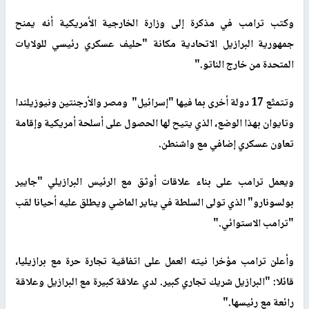
وكتب ترامب في مذكرة إلى وزارة الخارجية الأمريكية أنه يمنح
جمهورية البرازيل الاتحادية مكانة "حليف عسكري رئيسي للولايات
المتحدة من خارج الناتو
".
وتتمتّع 17 دولة أخرى بما فيها "إسرائيل" ومصر والأرجنتين ونيوزيلندا
وتايوان بهذا الوضع، الذي يتيح لها الحصول على أسلحة أمريكية وإقامة
تعاون عسكري إضافي مع واشنطن
.
ويعمل ترامب على بناء علاقات أوثق مع الرئيس البرازيلي "جايير
بولسونارو" الذي تولى السلطة في يناير الماضي ويطلق عليه أحيانا لقب
"ترامب الاستوائي
".
وأعلن ترامب مؤخرا نيته العمل على اتفاقية تجارة حرة مع برازيليا،
قائلا: "البرازيل شريك تجاري كبير. لدي علاقة كبيرة مع البرازيل وعلاقة
رائعة مع رئيسها
".