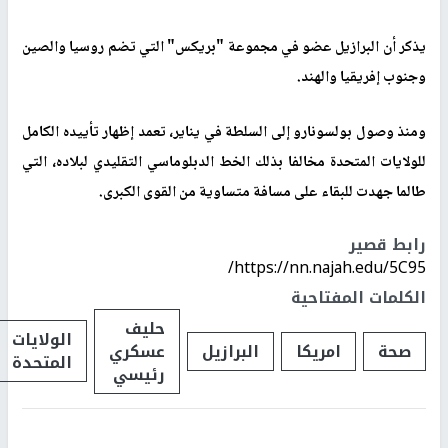
يذكر أن البرازيل عضو في مجموعة "بريكس" التي تضم روسيا والصين
وجنوب إفريقيا والهند
.
ومنذ وصول بولسونارو إلى السلطة في يناير، تعمد إظهار تأييده الكامل
للولايات المتحدة مخالفا بذلك الخط الدبلوماسي التقليدي لبلاده، التي
طالما جهدت للبقاء على مسافة متساوية من القوى الكبرى
.
رابط قصير
https://nn.najah.edu/5C95/
الكلمات المفتاحية
حليف
الولايات
صحة
امريكا
البرازيل
عسكري
المتحدة
رئيسي