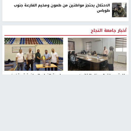
الاحتلال يحتجز مواطنين من طمون ومخيم الفارعة جنوب
طوباس
أخبار جامعة النجاح
طلبة مساق "مدخل للقانون
جامعة النجاح الوطنية تستضيف
الاجتماعي والتشريعات
منافسات بطولة الراحل مفيد
الاجتماعية"يزورون مركز حماية
اسماعيل لكرة اليد للناشئين
الأسرة
منذ 48 دقيقة
منذ 5 ثواني