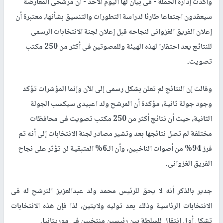
وأكدت إدارة الحملة - فى بيان لها اليوم الأحد - أن مرشحى المعارضة
سيعقدون اجتماعا طارئا لدراسة التطورات والتنسيق بشأنها، معتبرة أن
إعلان الفريق الغزوانى لنجاحه قبل إعلان لجنة الانتخابات الرسمى
للنتائج يعد احتقارا لهذه الهيئة وللمصوتين فى أكثر من 250 مكتب
تصويت.
وقالت إن النتائج لم تعلن بشكل رسمى إلى الآن وإنما المؤشرات تؤكد
وجود جولة ثانية، مؤكدة أن المرشح ولد اعبيدى سيكسب الجولة
الثانية، حيث أن نتائج أكثر من 250 مكتب تصويت فى محافظات
مختلفة لم تصل نتائجها بعد وتشير مصادر لجنة الانتخابات إلى أنه تم
فرز 94% من أصوات الناخبين، وأن الـ6% المتبقية لن تؤثر على نجاح
الفريق الغزوانى.
جدير بالذكر أنه لا يحق للرئيس محمد ولد عبدالعزيز الترشح له فى
الانتخابات الرئاسية وذلك بعد توليه ولايتين، لذا فإن هذه الانتخابات
تشكل أول انتقال للسلطة بين رئيسين منتخبين فى موريتانيا.