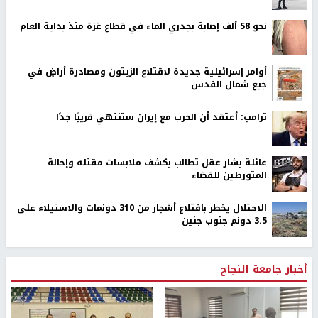
نحو 58 ألف إصابة بجدري الماء في قطاع غزة منذ بداية العام
أوامر إسرائيلية جديدة لاقتلاع الزيتون ومصادرة أراضٍ في
جبع شمال القدس
ترامب: أعتقد أن الحرب مع إيران ستنتهي قريبًا جدًا
عائلة بشار عقل تطالب بكشف ملابسات مقتله وإحالة
المتورطين للقضاء
الاحتلال يخطر باقتلاع أشجار من 310 دونمات والاستيلاء على
3.5 دونم جنوب جنين
أخبار جامعة النجاح