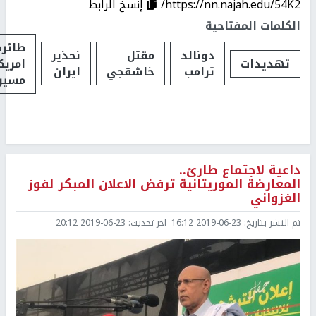
https://nn.najah.edu/54K2/
إنسخ الرابط
الكلمات المفتاحية
طائرة
دونالد
مقتل
نحذير
تهديدات
امريك
ترامب
خاشقجي
ايران
مسير
داعية لاجتماع طارئ..
المعارضة الموريتانية ترفض الاعلان المبكر لفوز
الغزواني
تم النشر بتاريخ:
2019-06-23 16:12
اخر تحديث:
2019-06-23 20:12