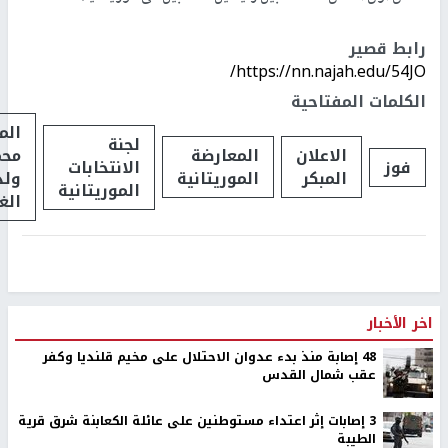
رابط قصير
https://nn.najah.edu/54JO/
الكلمات المفتاحية
الم
لجنة
الاعلان
المعارضة
محم
فوز
الانتخابات
المبكر
الموريتانية
ولد
الموريتانية
الغ
اخر الأخبار
48 إصابة منذ بدء عدوان الاحتلال على مخيم قلنديا وكفر
عقب شمال القدس
‏3 إصابات إثر اعتداء مستوطنين على عائلة الكعابنة شرق قرية
الطيبة