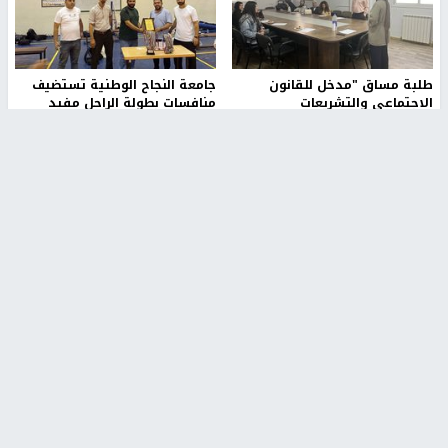
طلبة مساق "مدخل للقانون
جامعة النجاح الوطنية تستضيف
الاجتماعي والتشريعات
منافسات بطولة الراحل مفيد
الاجتماعية"يزورون مركز حماية
اسماعيل لكرة اليد للناشئين
الأسرة
منذ 48 دقيقة
منذ ثانية
بمشاركة 25 مدرباً.. جامعة النجاح
مركز إعلام النجاح يستضيف وفدًا
تطلق دورة إعداد مدربي كرة
أكاديميًا من جامعة لوليو
القدم المستوى (C)
للتكنولوجيا السويدية
منذ 51 دقيقة
منذ 9 دقيقة
تقارير
" قانون درومي".. بين حق الدفاع عن النفس وواقع
الفلسطينيين تحت الاحتلال