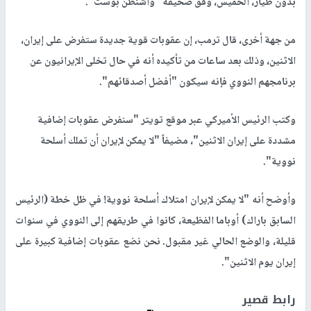
بدون طيار، الخميس، وفق صحيفة "واشنطن بوست".
من جهة أخرى، قال ترمب، إن عقوبات قوية جديدة ستفرض على إيران،
الاثنين، وذلك بعد ساعات من تأكيده أنه في حال تخلى الإيرانيون عن
برنامجهم النووي فإنه سيكون "أفضل أصدقائهم".
وكتب الرئيس الأميركي عبر موقع تويتر "سنفرض عقوبات إضافية
مشددة على إيران الاثنين"، مضيفاً "لا يمكن لإيران أن تملك أسلحة
نووية".
وأوضح أنه "لا يمكن لإيران امتلاك أسلحة نووية! في ظل خطة (الرئيس
السابق باراك) أوباما الفظيعة، كانوا في طريقهم إلى النووي في سنوات
قليلة، والوضع الحالي غير مقبول. نحن نضع عقوبات إضافية كبيرة على
إيران يوم الاثنين".
رابط قصير