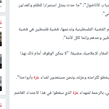
ال
ب الأناضول": "ما حدث يمثل استمرارا للظلم والعداون
منذ 1
ني".
ت
م القضية الفلسطينية وتدعمها، قضية فلسطين هي قضية
طين وحدهم وإنما لكل الأمة".
ت
مقار الإعلامية، مضيفا: "لا يمكن الوقوف أمام ذلك بهذا
ت
خطو لكرامته وعزته، ونحن مستعدون لفداء
غزة
بأرواحنا".
ت
ي، بالرحمة لشهداء
غزة
الذي سقطوا في هذا الاعتداء الغاشم
ت