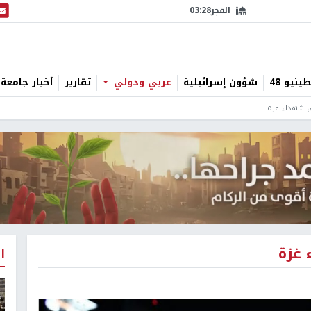
الفجر
03:28
البث
نيو 48
شؤون إسرائيلية
عربي ودولي
تقارير
أخبار جامعة 
ى شهداء غزة
 غزة
ا