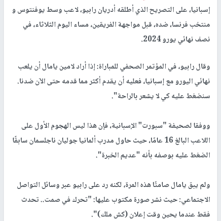
إسبانيا، على التصريح الذي أطلقه أدريان رابيو، لاعب وسط يوفنتوس و
منتخب فرنسا، ضده، قبل مواجهة الفريقين، مساء اليوم الثلاثاء، في
نصف نهائي يورو 2024.
وقال رابيو، في المؤتمر الصحفي للمباراة: إذا أراد لامين يامال أن يلعب
نهائي اليورو مع إسبانيا، فعليه أن يقدم أكثر مما قدمه حتى الآن ضدنا.
سنضغط عليه كي لا يشعر بالراحة".
ووفقا لصحيفة "
سبورت
" الإسبانية، فإن هذا ليس الهجوم الأول على
اللاعب البالغ 16 عامًا، حيث حاول مدرب ألمانيا جوليان ناجلسمان سابقًا
الضغط عليه بوصفه بأنه "عديم الخبرة".
ولم يبق يامال صامتًا هذه المرة، لكنه رد على رابيو عبر وسائل التواصل
الاجتماعي: حيث نشر صورة مكتوب عليها: "تحرك في صمت.. تحدث
فقط عندما يحين وقت إعلان (كش ملك)".