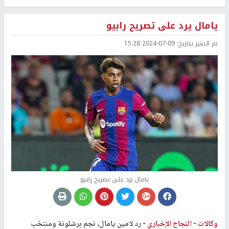
يامال يرد على تصريح رابيو
تم النشر بتاريخ:
2024-07-09 15:28
يامال يرد على تصريح رابيو
وكالات -
النجاح الإخباري -
رد لامين يامال، نجم برشلونة ومنتخب