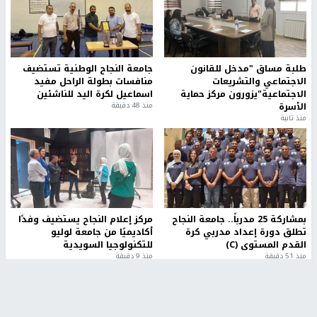
طلبة مساق "مدخل للقانون
جامعة النجاح الوطنية تستضيف
الاجتماعي والتشريعات
منافسات بطولة الراحل مفيد
الاجتماعية"يزورون مركز حماية
اسماعيل لكرة اليد للناشئين
الأسرة
منذ 48 دقيقة
منذ ثانية
بمشاركة 25 مدرباً.. جامعة النجاح
مركز إعلام النجاح يستضيف وفدًا
تطلق دورة إعداد مدربي كرة
أكاديميًا من جامعة لوليو
القدم المستوى (C)
للتكنولوجيا السويدية
منذ 51 دقيقة
منذ 9 دقيقة
تقارير
" قانون درومي".. بين حق الدفاع عن النفس وواقع