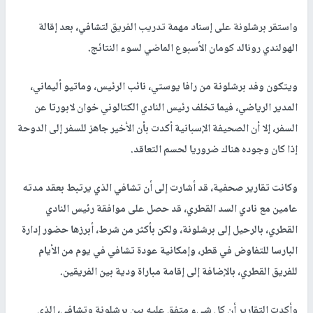
واستقر برشلونة على إسناد مهمة تدريب الفريق لتشافي، بعد إقالة
الهولندي رونالد كومان الأسبوع الماضي لسوء النتائج.
ويتكون وفد برشلونة من رافا يوستي، نائب الرئيس، وماتيو أليماني،
المدير الرياضي، فيما تخلف رئيس النادي الكتالوني خوان لابورتا عن
السفر، إلا أن الصحيفة الإسبانية أكدت بأن الأخير جاهز للسفر إلى الدوحة
إذا كان وجوده هناك ضروريا لحسم التعاقد.
وكانت تقارير صحفية، قد أشارت إلى أن تشافي الذي يرتبط بعقد مدته
عامين مع نادي السد القطري، قد حصل على موافقة رئيس النادي
القطري، بالرحيل إلى برشلونة، ولكن بأكثر من شرط، أبرزها حضور إدارة
البارسا للتفاوض في قطر، وإمكانية عودة تشافي في يوم من الأيام
للفريق القطري، بالإضافة إلى إقامة مباراة ودية بين الفريقين.
وأكدت التقارير أن كل شيء متفق عليه بين برشلونة وتشافي، الذي