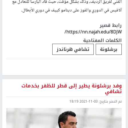
الفني لفريق الرديف، وذلك بشكل مؤقت، حيث قاد البارسا للتعادل مع
آلافيس في الدوري والفوز على دينامو كييف في دوري الأبطال.
رابط قصير
https://nn.najah.edu/8DJW/
الكلمات المفتاحية
برشلونة
تشافي هرناندز
وفد برشلونة يطير إلى قطر للظفر بخدمات
تشافي
تم النشر بتاريخ:
2021-11-03 18:19