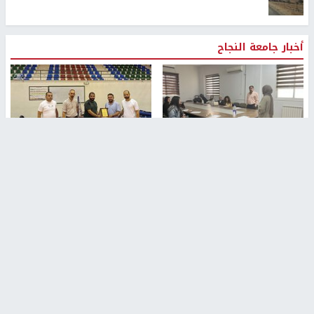
أخبار جامعة النجاح
طلبة مساق "مدخل للقانون
جامعة النجاح الوطنية تستضيف
الاجتماعي والتشريعات
منافسات بطولة الراحل مفيد
الاجتماعية"يزورون مركز حماية
اسماعيل لكرة اليد للناشئين
الأسرة
منذ 48 دقيقة
منذ ثانية
بمشاركة 25 مدرباً.. جامعة النجاح
مركز إعلام النجاح يستضيف وفدًا