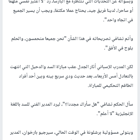
وبسؤاله عن التحديات التي تنتظره مع البارسا، رد "لا أعتبر نفسي ملهما
أو ساحرا، لدينا فريق جيد، يحتاج عملا مكثفا، ويجب أن يسير الجميع
في اتجاه واحد".
وأتم تشافي تصريحاته في هذا الشأن "نحن جميعا متحمسون، والحلم
يلوح في الأفق".
لكن المدرب الإسباني أثار الجدل عقب مباراة السد والدحيل التي انتهت
بالتعادل أمس الأربعاء، بعد حديث ودي سريع بينه وبين أحد أفراد
الطاقم التحكيمي للمباراة.
سأل الحكم تشافي "هل سأراك مجددا؟"، ليرد المدير الفني للسد باللغة
الإنجليزية "لا أعلم".
ويتولى مسؤولية برشلونة في الوقت الحالي، سيرجيو بارخوان، المدير