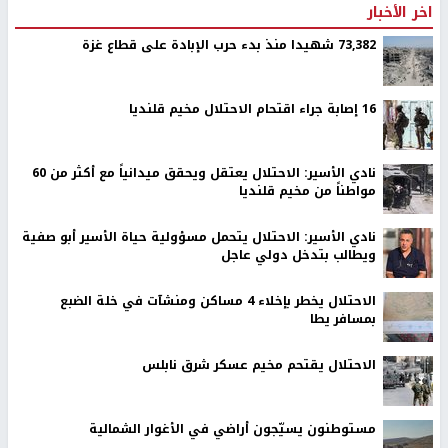
اخر الأخبار
73,382 شهيدا منذ بدء حرب الإبادة على قطاع غزة
16 إصابة جراء اقتحام الاحتلال مخيم قلنديا
نادي الأسير: الاحتلال يعتقل ويحقق ميدانياً مع أكثر من 60
مواطناً من مخيم قلنديا
نادي الأسير: الاحتلال يتحمل مسؤولية حياة الأسير أبو صفية
ويطالب بتدخل دولي عاجل
الاحتلال يخطر بإخلاء 4 مساكن ومنشآت في خلة الضبع
بمسافر يطا
الاحتلال يقتحم مخيم عسكر شرق نابلس
مستوطنون يسيّجون أراضي في الأغوار الشمالية