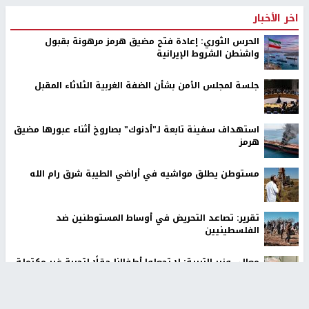
اخر الأخبار
الحرس الثوري: إعادة فتح مضيق هرمز مرهونة بقبول
واشنطن الشروط الإيرانية
جلسة لمجلس الأمن بشأن الضفة الغربية الثلاثاء المقبل
استهداف سفينة تابعة لـ"أدنوك" بصاروخ أثناء عبورها مضيق
هرمز
مستوطن يطلق مواشيه في أراضي الطيبة شرق رام الله
تقرير: تصاعد التحريض في أوساط المستوطنين ضد
الفلسطينيين
معالي وزير التربية: لا تجعلوا أطفالنا حقلًا لتجربة غير مكتملة
استعمار الوعي بواسطة الخوارزميات