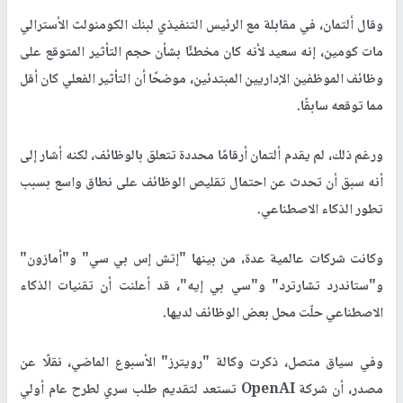
وقال ألتمان، في مقابلة مع الرئيس التنفيذي لبنك الكومنولث الأسترالي
مات كومين، إنه سعيد لأنه كان مخطئًا بشأن حجم التأثير المتوقع على
وظائف الموظفين الإداريين المبتدئين، موضحًا أن التأثير الفعلي كان أقل
مما توقعه سابقًا.
ورغم ذلك، لم يقدم ألتمان أرقامًا محددة تتعلق بالوظائف، لكنه أشار إلى
أنه سبق أن تحدث عن احتمال تقليص الوظائف على نطاق واسع بسبب
تطور الذكاء الاصطناعي.
وكانت شركات عالمية عدة، من بينها "إتش إس بي سي" و"أمازون"
و"ستاندرد تشارترد" و"سي بي إيه"، قد أعلنت أن تقنيات الذكاء
الاصطناعي حلّت محل بعض الوظائف لديها.
وفي سياق متصل، ذكرت وكالة "رويترز" الأسبوع الماضي، نقلًا عن
مصدر، أن شركة OpenAI تستعد لتقديم طلب سري لطرح عام أولي