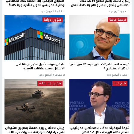
إيلون ماسك يرسم ملامح 2036: ذكاء
مسؤول أمريكي: بناء أنظمة ذكاء اصطناعي
اصطناعي يتجاوز البشر وعالم بلا حاجة للمال
وطنية قد يُبقي الدول متأخرة جيلاً كاملاً
1 اسبوع.، 1 يوم ago
1 شهر، 2 أسبوعين ago
ترجمة خاصة
شؤون دولية
كيف تحافظ الشركات على قيمتها في عصر
مايكروسوفت تُقيل مدير فرعها لدى
الذكاء الاصطناعي؟
الاحتلال بسبب علاقاته الأمنية
1 شهر، 3 أسابيع ago
2 شهرين، 4 أسابيع ago
هاي تيك
شؤون إسرائيلية
شركة أمريكية: الذكاء الاصطناعي قد يتولى
جيش الاحتلال يبرم صفقة بملايين الشواكل
معظم مهام البرمجة خلال 12 شهرًا
لشراء رادارات لمواجهة مسيرات حزب الله