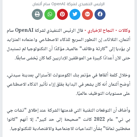
الرئيس التنفيذي لشركة OpenAI سام ألتمان
وكالات -
النجاح الإخباري -
قال الرئيس التنفيذي لشركة OpenAI سام
ألتمان، الثلاثاء، إن التطور السريع للذكاء الاصطناعي واعتماده المتزايد
لن يؤديا إلى "كارثة وظائف" عالمية، مؤكدًا أن التكنولوجيا لم تستبدل
حتى الآن أعدادًا كبيرة من الموظفين الإداريين كما كان يُخشى سابقًا.
وخلال كلمة ألقاها في مؤتمر بنك الكومنولث الأسترالي بمدينة سيدني،
أوضح ألتمان أنه كان يشعر في البداية بقلق إزاء تأثير الذكاء الاصطناعي
على مستويات التوظيف عالميًا.
وأضاف أن التوقعات التقنية التي قدمتها الشركة عند إطلاق "تشات جي
بي تي" عام 2022 كانت "صحيحة إلى حد كبير"، إلا أنهم "كانوا
مخطئين تمامًا" بشأن التداعيات الاجتماعية والاقتصادية للتكنولوجيا.