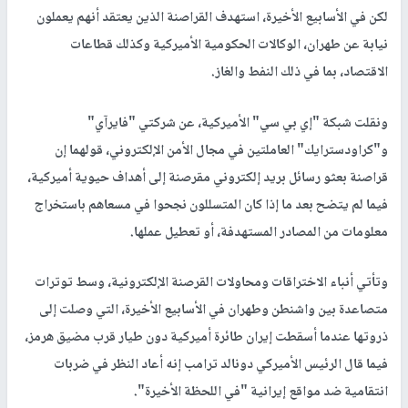
لكن في الأسابيع الأخيرة، استهدف القراصنة الذين يعتقد أنهم يعملون
نيابة عن طهران، الوكالات الحكومية الأميركية وكذلك قطاعات
الاقتصاد، بما في ذلك النفط والغاز.
ونقلت شبكة "إي بي سي" الأميركية، عن شركتي "فايرآي"
و"كراودسترايك" العاملتين في مجال الأمن الإلكتروني، قولهما إن
قراصنة بعثو رسائل بريد إلكتروني مقرصنة إلى أهداف حيوية أميركية،
فيما لم يتضح بعد ما إذا كان المتسللون نجحوا في مسعاهم باستخراج
معلومات من المصادر المستهدفة، أو تعطيل عملها.
وتأتي أنباء الاختراقات ومحاولات القرصنة الإلكترونية، وسط توترات
متصاعدة بين واشنطن وطهران في الأسابيع الأخيرة، التي وصلت إلى
ذروتها عندما أسقطت إيران طائرة أميركية دون طيار قرب مضيق هرمز،
فيما قال الرئيس الأميركي دونالد ترامب إنه أعاد النظر في ضربات
انتقامية ضد مواقع إيرانية "في اللحظة الأخيرة".