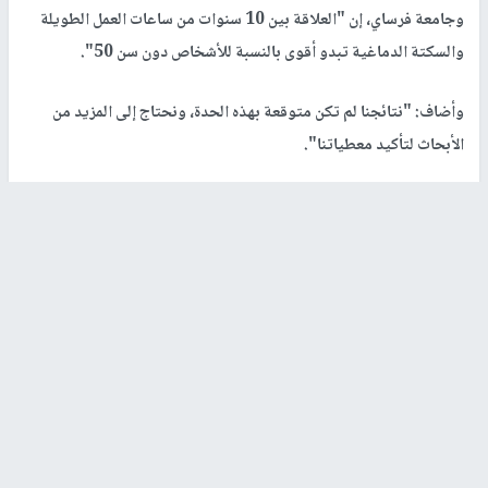
الإصابة بالسكتة الدماغية بنسبة 45 في المئة أكثر مقارنة بغيرهم ممن
يعملون ساعات أقل.
وكشفت الجمعية أن العمل لساعات طويلة يقصد به البقاء في المكتب
لأكثر من 10 ساعات لمدة 50 يوما على الأقل في السنة.
وقال مؤلف الدراسة ألكسيس ديسكاثا، الباحث في مستشفى باريس
وجامعة فرساي، إن "العلاقة بين 10 سنوات من ساعات العمل الطويلة
والسكتة الدماغية تبدو أقوى بالنسبة للأشخاص دون سن 50".
وأضاف: "نتائجنا لم تكن متوقعة بهذه الحدة، ونحتاج إلى المزيد من
الأبحاث لتأكيد معطياتنا".
وألقى العلماء اللوم في النتائج التي توصلوا إليها للتغييرات غير
المنتظمة والعمل الليلي وضغط العمل، الذي يؤثر على صحة الموظفين