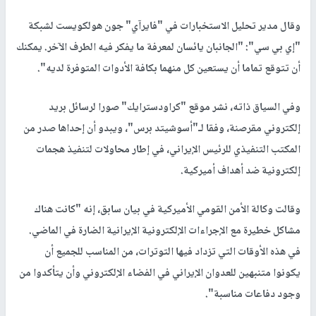
وقال مدير تحليل الاستخبارات في "فايرآي" جون هولكويست لشبكة
"إي بي سي": "الجانبان يائسان لمعرفة ما يفكر فيه الطرف الآخر. يمكنك
أن تتوقع تماما أن يستعين كل منهما بكافة الأدوات المتوفرة لديه".
وفي السياق ذاته، نشر موقع "كراودسترايك" صورا لرسائل بريد
إلكتروني مقرصنة، وفقا لـ"أسوشيتد برس"، ويبدو أن إحداها صدر من
المكتب التنفيذي للرئيس الإيراني، في إطار محاولات لتنفيذ هجمات
إلكترونية ضد أهداف أميركية.
وقالت وكالة الأمن القومي الأميركية في بيان سابق، إنه "كانت هناك
مشاكل خطيرة مع الإجراءات الإلكترونية الإيرانية الضارة في الماضي.
في هذه الأوقات التي تزداد فيها التوترات، من المناسب للجميع أن
يكونوا متنبهين للعدوان الإيراني في الفضاء الإلكتروني وأن يتأكدوا من
وجود دفاعات مناسبة".