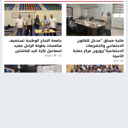
طلبة مساق "مدخل للقانون
جامعة النجاح الوطنية تستضيف
الاجتماعي والتشريعات
منافسات بطولة الراحل مفيد
الاجتماعية"يزورون مركز حماية
اسماعيل لكرة اليد للناشئين
الأسرة
منذ 48 دقيقة
منذ ثانية
بمشاركة 25 مدرباً.. جامعة النجاح
مركز إعلام النجاح يستضيف وفدًا
تطلق دورة إعداد مدربي كرة
أكاديميًا من جامعة لوليو
القدم المستوى (C)
للتكنولوجيا السويدية
منذ 51 دقيقة
منذ 9 دقيقة