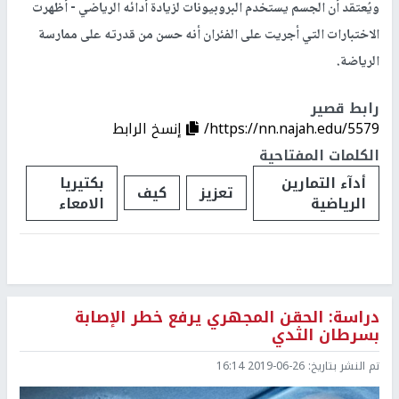
ويُعتقد أن الجسم يستخدم البروبيونات لزيادة أدائه الرياضي - أظهرت
الاختبارات التي أجريت على الفئران أنه حسن من قدرته على ممارسة
الرياضة.
رابط قصير
https://nn.najah.edu/5579/
إنسخ الرابط
الكلمات المفتاحية
أدآء التمارين
بكتيريا
تعزيز
كيف
الرياضية
الامعاء
دراسة: الحقن المجهري يرفع خطر الإصابة
بسرطان الثدي
تم النشر بتاريخ:
2019-06-26 16:14