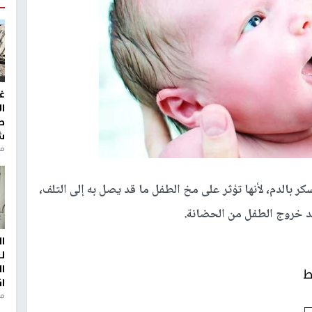
غ
ا
ط
ش
منذ 2
 بالدم، لأنها تؤثر على مخ الطفل ما قد يصل به إلى التلف،
د خروج الطفل من الحضانة.
ا
ل
ا
ط
ا
من