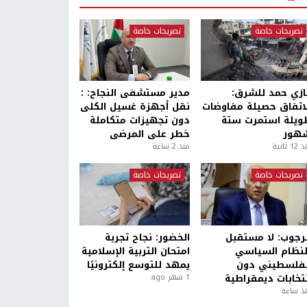
تصريحات خاصة
تصريحات خاصة
ازي حمد للشرق:
مدير مستشفى النجاح: :
لاتفاق حصيلة مفاوضات
نقل أجهزة غسيل الكلى
ويلة استمرت ستة
دون تجهيزات متكاملة
هور
خطر على المرضى
1 ثانية
منذ 2 ساعة
تصريحات خاصة
تصريحات خاصة
لرجوب: لا مستقبل
الخضور: نجاح تجربة
لنظام السياسي
امتحان التربية الإسلامية
لفلسطيني دون
يمهد للتوسع إلكترونيًا
نتخابات ديمقراطية
1 شهر ago
ذ ساعة