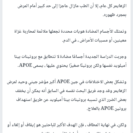
الزهايمر كل عام، إلا أن الطب مازال عاجزا إلى حد كبير أمام المرض
بمجرد ظهوره.
وتمتلك الأجسام المضادة هويات محددة تجعلها ملائمة لمحاربة غزاة
معينين، أو مسببات الأمراض ، في الدم.
وجربت الدراسة الجديدة أجسامًا مضادة لا تتطابق مع بروتينات بيتا
أميلويد نفسها ولكن بروتينًا صغيرًا يحتوي عليها ، يسمى APOE.
وتشكل بعض الاختلافات في جين APOE أكبر مؤشر جيني وحيد لمرض
الزهايمر وقد وجد فريق البحث نفسه في السابق أنه يمكن أن يخفف
بعض الضرر الذي تسببه بروتينات بيتا أميلويد عن طريق استهداف
بروتين APOE بالعلاج.
ولكن، في نهاية المطاف ، فإن الهدف الأكبر للباحثين هو إيقاف أو إلغاء أو