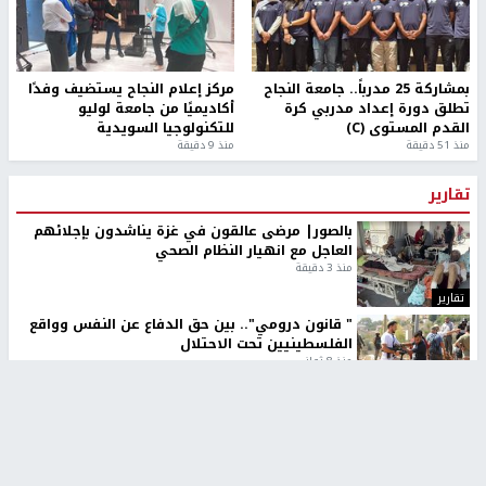
بمشاركة 25 مدرباً.. جامعة النجاح
مركز إعلام النجاح يستضيف وفدًا
تطلق دورة إعداد مدربي كرة
أكاديميًا من جامعة لوليو
القدم المستوى (C)
للتكنولوجيا السويدية
منذ 51 دقيقة
منذ 9 دقيقة
تقارير
بالصور| مرضى عالقون في غزة يناشدون بإجلائهم
العاجل مع انهيار النظام الصحي
منذ 3 دقيقة
تقارير
" قانون درومي".. بين حق الدفاع عن النفس وواقع
الفلسطينيين تحت الاحتلال
منذ 8 ثواني
تقارير
شهداء بينهم أطفال في غزة.. والاحتلال يصعّد
غاراته ويمنح السكان دقائق للإخلاء
منذ 11 ثانية
تقارير