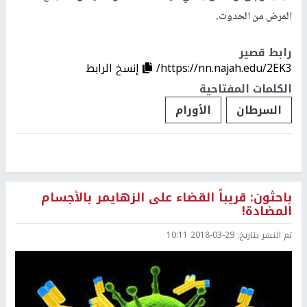
المرض من الحدوث.
رابط قصير
https://nn.najah.edu/2EK3/
إنسخ الرابط
الكلمات المفتاحية
السرطان
الأورام
باحثون: قريباً القضاء على الزهايمر بالأجسام
المضادة!
تم النشر بتاريخ:
2018-03-29 10:11