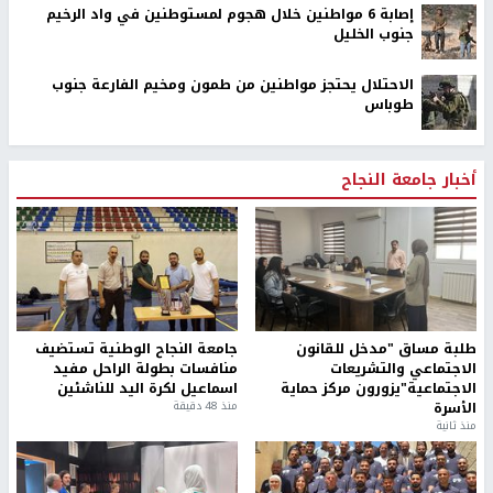
إصابة 6 مواطنين خلال هجوم لمستوطنين في واد الرخيم
جنوب الخليل
الاحتلال يحتجز مواطنين من طمون ومخيم الفارعة جنوب
طوباس
أخبار جامعة النجاح
طلبة مساق "مدخل للقانون
جامعة النجاح الوطنية تستضيف
الاجتماعي والتشريعات
منافسات بطولة الراحل مفيد
الاجتماعية"يزورون مركز حماية
اسماعيل لكرة اليد للناشئين
الأسرة
منذ 48 دقيقة
منذ ثانية