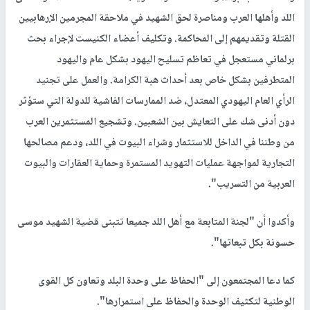
اللد وأهلها العرب ومناصرة لحق الشهيد في ملاحقة المجرمين الإرهابيين
القتلة وتقديمهم إلى المحاكمة. وتكليف أعضاء الكنيست لإجراء بحث
برلماني مستعجل في تعاظم تسليح اليهود بشكل عام واليهود
المتطرفين بشكل خاص بعد أحداث هبة الكرامة. والعمل على تجنيد
الرأي العام اليهودي المعتدل، ضد الممارسات الفاشية للدولة التي ستؤثر
دون أدنى شك على التعايش بين الشعبين. وتشجيع المستثمرين العرب
من وطننا في الداخل للاستثمار وشراء البيوت في اللد، ودعم مصالحها
التجارية لمواجهة عمليات التهويد المستمرة وحماية العقارات والبيوت
العربية من التسريب".
وأكدوا أن "لجنة المتابعة مع أهل اللد جميعا تتبنى قضية الشهيد موسى
حسونة بكل تبعاتها".
كما دعا المجتمعون إلى "الحفاظ على وحدة البلد وتعاون كل القوى
الوطنية لتكثيف الوحدة والحفاظ على استمرارها".