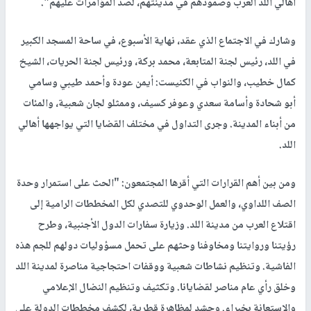
أهالي اللد العرب وصمودهم في مدينتهم، لصد المؤامرات عليهم".
وشارك في الاجتماع الذي عقد، نهاية الأسبوع، في ساحة المسجد الكبير
في اللد، رئيس لجنة المتابعة، محمد بركة، ورئيس لجنة الحريات، الشيخ
كمال خطيب، والنواب في الكنيست: أيمن عودة وأحمد طيبي وسامي
أبو شحادة وأسامة سعدي وعوفر كسيف، وممثلو لجان شعبية، والمئات
من أبناء المدينة. وجرى التداول في مختلف القضايا التي يواجهها أهالي
اللد.
ومن بين أهم القرارات التي أقرها المجتمعون: "الحث على استمرار وحدة
الصف اللداوي، والعمل الوحدوي للتصدي لكل المخططات الرامية إلى
اقتلاع العرب من مدينة اللد. وزيارة سفارات الدول الأجنبية، وطرح
رؤيتنا وروايتنا ومخاوفنا وحثهم على تحمل مسؤوليات دولهم للجم هذه
الفاشية. وتنظيم نشاطات شعبية ووقفات احتجاجية مناصرة لمدينة اللد
وخلق رأي عام مناصر لقضايانا. وتكثيف وتنظيم النضال الإعلامي
والاستعانة بخبراء. وحشد لمظاهرة قطرية، لكشف مخططات الدولة على