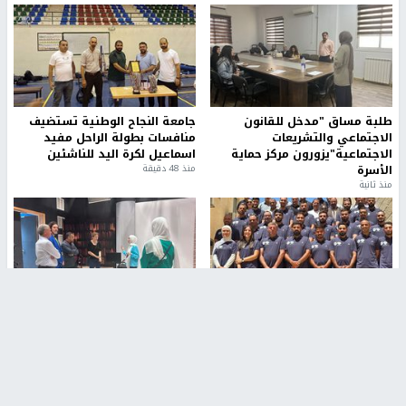
طلبة مساق "مدخل للقانون
جامعة النجاح الوطنية تستضيف
الاجتماعي والتشريعات
منافسات بطولة الراحل مفيد
الاجتماعية"يزورون مركز حماية
اسماعيل لكرة اليد للناشئين
الأسرة
منذ 48 دقيقة
منذ ثانية
بمشاركة 25 مدرباً.. جامعة النجاح
مركز إعلام النجاح يستضيف وفدًا
تطلق دورة إعداد مدربي كرة
أكاديميًا من جامعة لوليو
القدم المستوى (C)
للتكنولوجيا السويدية
منذ 51 دقيقة
منذ 9 دقيقة
تقارير