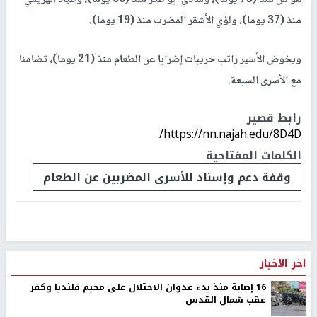
هواش منذ (73 يوما)، وشادي أبو عكر منذ (66 يوما)، وعياد الهريمي
منذ (37 يوما)، ولؤي الأشقر المضرب منذ (19 يوما).
ويخوض الأسير راتب حريبات إضرابا عن الطعام منذ (21 يوما)، تضامنا
مع الأسرى السبعة.
رابط قصير
https://nn.najah.edu/8D4D/
الكلمات المفتاحية
وقفة دعم وإسناد للأسرى المضربين عن الطعام
اخر الأخبار
16 إصابة منذ بدء عدوان الاحتلال على مخيم قلنديا وكفر
عقب شمال القدس