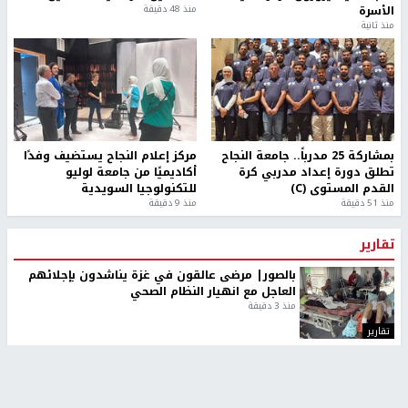
الأسرة
منذ 48 دقيقة
منذ ثانية
بمشاركة 25 مدرباً.. جامعة النجاح
مركز إعلام النجاح يستضيف وفدًا
تطلق دورة إعداد مدربي كرة
أكاديميًا من جامعة لوليو
القدم المستوى (C)
للتكنولوجيا السويدية
منذ 51 دقيقة
منذ 9 دقيقة
تقارير
بالصور| مرضى عالقون في غزة يناشدون بإجلائهم
العاجل مع انهيار النظام الصحي
منذ 3 دقيقة
تقارير
" قانون درومي".. بين حق الدفاع عن النفس وواقع
الفلسطينيين تحت الاحتلال
منذ 8 ثواني