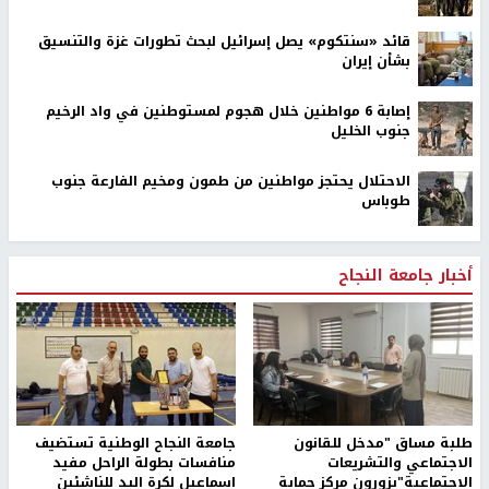
قائد «سنتكوم» يصل إسرائيل لبحث تطورات غزة والتنسيق
بشأن إيران
إصابة 6 مواطنين خلال هجوم لمستوطنين في واد الرخيم
جنوب الخليل
الاحتلال يحتجز مواطنين من طمون ومخيم الفارعة جنوب
طوباس
أخبار جامعة النجاح
طلبة مساق "مدخل للقانون
جامعة النجاح الوطنية تستضيف
الاجتماعي والتشريعات
منافسات بطولة الراحل مفيد
الاجتماعية"يزورون مركز حماية
اسماعيل لكرة اليد للناشئين