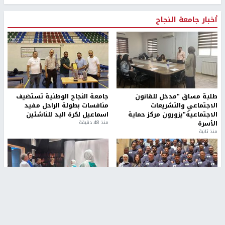
أخبار جامعة النجاح
طلبة مساق "مدخل للقانون
جامعة النجاح الوطنية تستضيف
الاجتماعي والتشريعات
منافسات بطولة الراحل مفيد
الاجتماعية"يزورون مركز حماية
اسماعيل لكرة اليد للناشئين
الأسرة
منذ 48 دقيقة
منذ ثانية
بمشاركة 25 مدرباً.. جامعة النجاح
مركز إعلام النجاح يستضيف وفدًا
تطلق دورة إعداد مدربي كرة
أكاديميًا من جامعة لوليو
القدم المستوى (C)
للتكنولوجيا السويدية