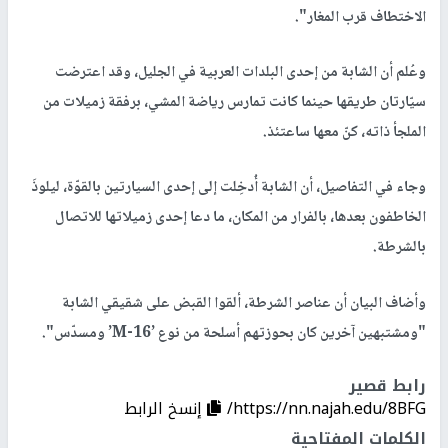
الاختطاف قرب المغار".
وعُلم أن الشابة من إحدى البلدات العربية في الجليل، وقد اعترضت
سيّارتان طريقها حينما كانت تمارس رياضة المشي، برفقة زميلات من
الملجأ ذاته، كنّ معها ساعتئذ.
وجاء في التفاصيل، أن الشابة أُدخِلت إلى إحدى السيارتين بالقوّة، ليلوذَ
الخاطفون بعدها، بالفرار من المكان، ما دعا إحدى زميلاتها للاتصال
بالشرطة.
وأضاف البيان أن عناصر الشرطة، ألقوا القبض على شقيقي الشابة
"ومشتبهين آخرين كان بحوزتهم أسلحة من نوع ’M-16’ ومسدّس".
رابط قصير
https://nn.najah.edu/8BFG/
إنسخ الرابط
الكلمات المفتاحية