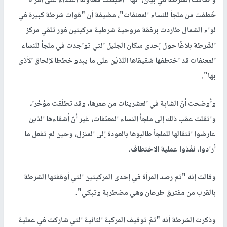
وأضافت الشرطة في بيان، أنها "أحبطت محاولة اعتداء على امرأة
خُطفت من ملجأ للنساء المعنفات"، مضيفة أن "قوات شرطة كبيرة في
لواء الشمال طاردت برفقة مروحية شرطية مركبتين فور تلقي مركز
الشّرطة بلاغًا حول إحدى سكان الجليل التي تواجدت في ملجأ للنساء
المعنفات قد اختطفها شقيقاها اللذيْن على ما يبدو خططا لإلحاق الأذى
بها".
وأوضحت أنّ الشابة في العشرينات من عمرها، وقد تطلّقت مؤخّرا،
واتقلت عقب ذلك إلى ملجأ النساء المعنّفات، غير أنّ أشقاءها الذين
عارضوا انتقالها للملجأ طالبوها بالعودة إلى المنزل، وحين لم تفعل ما
أرادوا، نفّذوا عملية الاختطاف.
وقالت إنه "تم رصد المرأة في إحدى المركبتين التي أوقفتها الشرطة
بالقرب من مفترق طرعان وهي مضطربة وتبكي".
وذكرت الشرطة أنه "تمّ توقيف المركبة الثانية التي شاركت في عملية