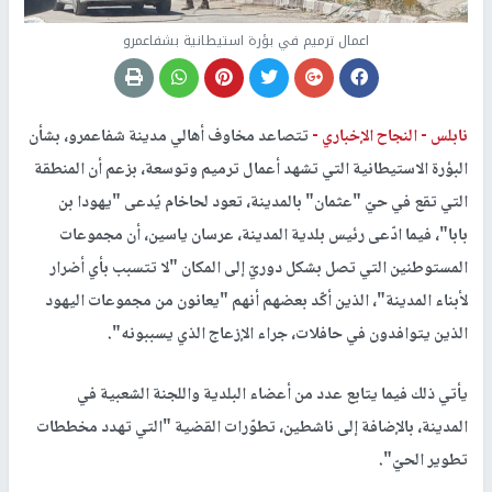
اعمال ترميم في بؤرة استيطانية بشفاعمرو
نابلس -
النجاح الإخباري -
تتصاعد مخاوف أهالي مدينة شفاعمرو، بشأن
البؤرة الاستيطانية التي تشهد أعمال ترميم وتوسعة، بزعم أن المنطقة
التي تقع في حيّ "عثمان" بالمدينة، تعود لحاخام يُدعى "يهودا بن
بابا"، فيما ادّعى رئيس بلدية المدينة، عرسان ياسين، أن مجموعات
المستوطنين التي تصل بشكل دوريّ إلى المكان "لا تتسبب بأي أضرار
لأبناء المدينة"، الذين أكّد بعضهم أنهم "يعانون من مجموعات اليهود
الذين يتوافدون في حافلات، جراء الإزعاج الذي يسببونه".
يأتي ذلك فيما يتابع عدد من أعضاء البلدية واللجنة الشعبية في
المدينة، بالإضافة إلى ناشطين، تطوّرات القضية "التي تهدد مخططات
تطوير الحيّ".