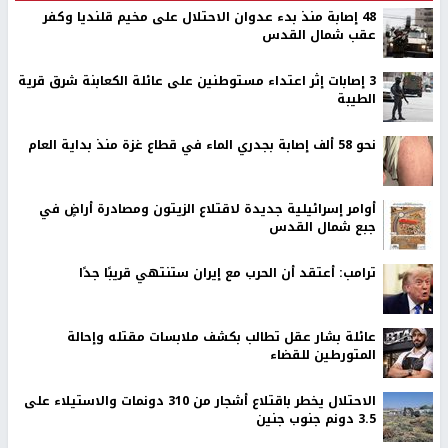
48 إصابة منذ بدء عدوان الاحتلال على مخيم قلنديا وكفر
عقب شمال القدس
‏3 إصابات إثر اعتداء مستوطنين على عائلة الكعابنة شرق قرية
الطيبة
نحو 58 ألف إصابة بجدري الماء في قطاع غزة منذ بداية العام
أوامر إسرائيلية جديدة لاقتلاع الزيتون ومصادرة أراضٍ في
جبع شمال القدس
ترامب: أعتقد أن الحرب مع إيران ستنتهي قريبًا جدًا
عائلة بشار عقل تطالب بكشف ملابسات مقتله وإحالة
المتورطين للقضاء
الاحتلال يخطر باقتلاع أشجار من 310 دونمات والاستيلاء على
3.5 دونم جنوب جنين