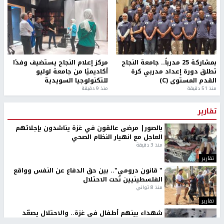
بمشاركة 25 مدرباً.. جامعة النجاح
مركز إعلام النجاح يستضيف وفدًا
تطلق دورة إعداد مدربي كرة
أكاديميًا من جامعة لوليو
القدم المستوى (C)
للتكنولوجيا السويدية
منذ 51 دقيقة
منذ 9 دقيقة
تقارير
بالصور| مرضى عالقون في غزة يناشدون بإجلائهم
العاجل مع انهيار النظام الصحي
منذ 3 دقيقة
تقارير
" قانون درومي".. بين حق الدفاع عن النفس وواقع
الفلسطينيين تحت الاحتلال
منذ 8 ثواني
تقارير
شهداء بينهم أطفال في غزة.. والاحتلال يصعّد
غاراته ويمنح السكان دقائق للإخلاء