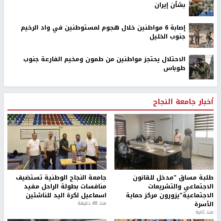
بشأن إيران
إصابة 6 مواطنين خلال هجوم لمستوطنين في واد الرخيم
جنوب الخليل
الاحتلال يحتجز مواطنين من طمون ومخيم الفارعة جنوب
طوباس
أخبار جامعة النجاح
طلبة مساق "مدخل للقانون
جامعة النجاح الوطنية تستضيف
الاجتماعي والتشريعات
منافسات بطولة الراحل مفيد
الاجتماعية"يزورون مركز حماية
اسماعيل لكرة اليد للناشئين
الأسرة
منذ 48 دقيقة
منذ ثانية