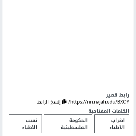
رابط قصير
https://nn.najah.edu/BXOY/
إنسخ الرابط
الكلمات المفتاحية
اضراب
الحكومة
نقيب
الأطباء
الفلسطينية
الأطباء