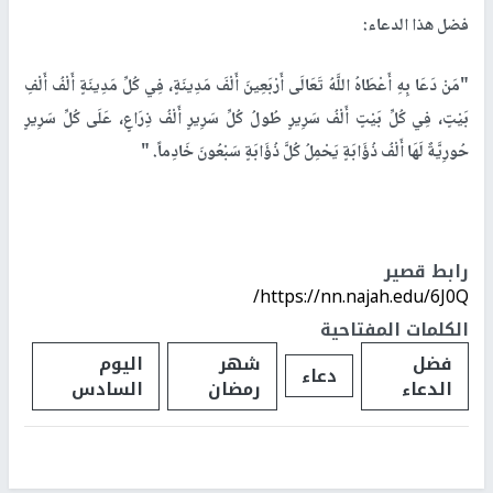
فضل هذا الدعاء:
"
مَنْ دَعَا بِهِ أَعْطَاهُ اللَّهُ تَعَالَى أَرْبَعِينَ أَلْفَ مَدِينَةٍ، فِي كُلِّ مَدِينَةٍ أَلْفُ أَلْفِ
بَيْتٍ، فِي كُلِّ بَيْتٍ أَلْفُ سَرِيرٍ طُولُ كُلِّ سَرِيرٍ أَلْفُ ذِرَاعٍ، عَلَى كُلِّ سَرِيرٍ
حُورِيَّةٌ لَهَا أَلْفُ ذُؤَابَةٍ يَحْمِلُ كُلَّ ذُؤَابَةٍ سَبْعُونَ خَادِماً
" .
رابط قصير
https://nn.najah.edu/6J0Q/
الكلمات المفتاحية
فضل
شهر
اليوم
دعاء
الدعاء
رمضان
السادس