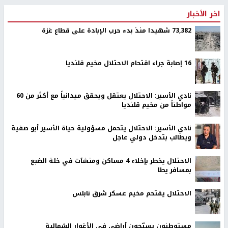
اخر الأخبار
73,382 شهيدا منذ بدء حرب الإبادة على قطاع غزة
16 إصابة جراء اقتحام الاحتلال مخيم قلنديا
نادي الأسير: الاحتلال يعتقل ويحقق ميدانياً مع أكثر من 60
مواطناً من مخيم قلنديا
نادي الأسير: الاحتلال يتحمل مسؤولية حياة الأسير أبو صفية
ويطالب بتدخل دولي عاجل
الاحتلال يخطر بإخلاء 4 مساكن ومنشآت في خلة الضبع
بمسافر يطا
الاحتلال يقتحم مخيم عسكر شرق نابلس
مستوطنون يسيّجون أراضي في الأغوار الشمالية