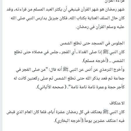
قراءة القرآن
شهر رمضان هو شهر القرآن فينبغي أن يكثر العبد المسلم من قراءته، وقد
كان حال السلف العناية بكتاب الله، فكان جبريل يدارس النبي صلى الله
عليه وسلم القرآن في رمضان
.
الجلوس في المسجد حتى تطلع الشمس
كان النبي ﷺ إذا صلى الغداة ـ أي الفجر ـ جلس في مصلاه حتى تطلع
الشمس .. (أخرجه مسلم).
وأخرج الترمذي عن أنس عن النبي ﷺ أنه قال: "من صلى الفجر في
جماعة ثم قعد يذكر الله حتى تطلع الشمس ثم صلى ركعتين كانت له
كأجر حجة وعمرة تامة تامة تامة". ( صححه الألباني).
الاعتكاف
كان النبي ﷺ يعتكف في كل رمضان عشرة أيام، فلما كان العام الذي قبض
فيه اعتكف عشرين يوماً.(أخرجه البخاري)
.