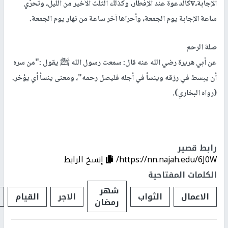
الإجابة،
v
كالدعوة عند الإفطار، وكذلك الثلث الأخير من الليل، وتحرّي
ساعة الإجابة يوم الجمعة، وأحراها آخر ساعة من نهار يوم الجمعة
.
صلة الرحم
عن أبي هريرة رضي الله عنه قال: سمعت رسول الله ﷺ يقول
:
"من سره
أن يبسط في رزقه وينسأ في أجله فليصل رحمه"، ومعنى ينسأ أي يؤخر.
(رواه البخاري).
رابط قصير
https://nn.najah.edu/6J0W/
إنسخ الرابط
الكلمات المفتاحية
شهر
الاعمال
الثواب
الاجر
القيام
رمضان