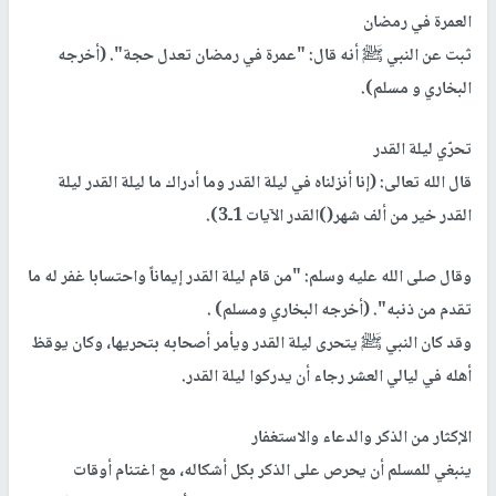
العمرة في رمضان
ثبت عن النبي ﷺ أنه قال: "عمرة في رمضان تعدل حجة". (أخرجه
البخاري و مسلم)
.
تحرّي ليلة القدر
قال الله تعالى: (إنا أنزلناه في ليلة القدر وما أدراك ما ليلة القدر ليلة
القدر خير من ألف شهر
()
القدر الآيات 1ـ3
(
.
وقال صلى الله عليه وسلم: "من قام ليلة القدر إيماناً واحتسابا غفر له ما
تقدم من ذنبه"
.
(أخرجه البخاري ومسلم)
.
وقد كان النبي ﷺ يتحرى ليلة القدر ويأمر أصحابه بتحريها، وكان يوقظ
أهله في ليالي العشر رجاء أن يدركوا ليلة القدر
.
الإكثار من الذكر والدعاء والاستغفار
ينبغي للمسلم أن يحرص على الذكر بكل أشكاله، مع اغتنام أوقات