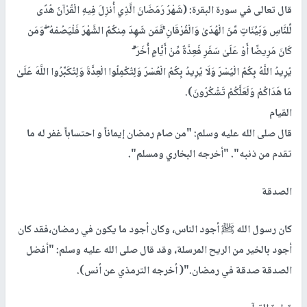
قال تعالى في سورة البقرة: (شَهْرُ رَمَضَانَ الَّذِي أُنزِلَ فِيهِ الْقُرْآنُ هُدًى
لِّلنَّاسِ وَبَيِّنَاتٍ مِّنَ الْهُدَىٰ وَالْفُرْقَانِ ۚفَمَن شَهِدَ مِنكُمُ الشَّهْرَ فَلْيَصُمْهُ ۖ وَمَن
كَانَ مَرِيضًا أَوْ عَلَىٰ سَفَرٍ فَعِدَّةٌ مِّنْ أَيَّامٍ أُخَرَ ۗ
يُرِيدُ اللَّهُ بِكُمُ الْيُسْرَ وَلَا يُرِيدُ بِكُمُ الْعُسْرَ وَلِتُكْمِلُوا الْعِدَّةَ وَلِتُكَبِّرُوا اللَّهَ عَلَىٰ
مَا هَدَاكُمْ وَلَعَلَّكُمْ تَشْكُرُونَ)
.
القيام
قال صلى الله عليه وسلم: "من صام رمضان إيماناً و احتساباً غفر له ما
تقدم من ذنبه". "أخرجه البخاري ومسلم"
.
الصدقة
كان رسول الله ﷺ أجود الناس، وكان أجود ما يكون في رمضان،فقد كان
أجود بالخير من الريح المرسلة، وقد قال صلى الله عليه وسلم:
"
أفضل
الصدقة صدقة في رمضان
)".
أخرجه الترمذي عن أنس)
.