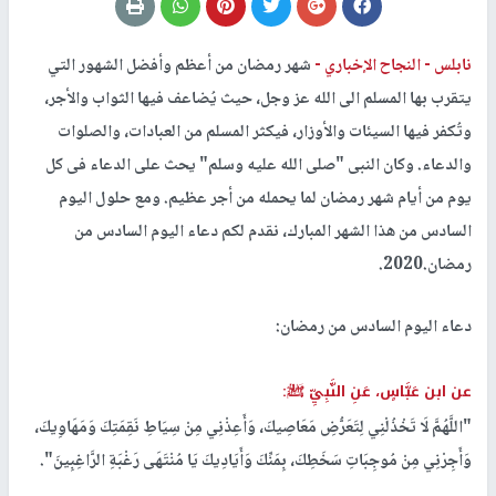
نابلس -
النجاح الإخباري -
شهر رمضان من أعظم وأفضل الشهور التي
يتقرب بها المسلم الى الله عز وجل، حيث يُضاعف فيها الثواب والأجر،
وتُكفر فيها السيئات والأوزار، فيكثر المسلم من العبادات، والصلوات
والدعاء. وكان النبى "صلى الله عليه وسلم" يحث على الدعاء فى كل
يوم من أيام شهر رمضان لما يحمله من أجر عظيم. ومع حلول اليوم
السادس من هذا الشهر المبارك، نقدم لكم دعاء اليوم السادس من
رمضان.2020
.
دعاء اليوم السادس من رمضان:
عن ابن عَبَّاسٍ، عَنِ النَّبِيِّ ﷺ
:
"اللَّهُمَّ لَا تَخْذُلْنِي لِتَعَرُّضِ مَعَاصِيكَ، وَأَعِذْنِي مِنْ سِيَاطِ نَقِمَتِكَ وَمَهَاوِيكَ‏،
وَأَجِرْنِي مِنْ مُوجِبَاتِ سَخَطِكَ، بِمَنِّكَ وَأَيَادِيكَ يَا مُنْتَهَى رَغْبَةِ الرَّاغِبِينَ"
.