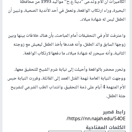
الكاميرات أن الأم وتدعى "دينا.ع.ح" مواليد 1993 من محافظة
البحيرة، وراء ارتكاب الواقعة، وتعمل في أحد الأندية الصحية، وتبين أن
الطفل ليس له شهادة ميلاد.
واعترفت الأم في التحقيقات أمام المباحث، بأن هناك خلافات بينها وبين
زوجها السابق والد الطفل، وأنه هددها بأخذ الطفل ليعيش مع زوجته
الثانية، وأنه سيحرر له شهادة ميلاد، ما دفعها لارتكاب الواقعة.
وتحرر محضر بالواقعة وأحيلت إلى نيابة شرم الشيخ للتحقيق معها،
ووجهت النيابة العامة تهمة القتل العمد إلى القاتلة، وقررت النيابة حبس
الأم المتهمة 4 أيام على ذمة التحقيق، وانتداب الطب الشرعي لتشريح
جثة الطفل.
رابط قصير
https://nn.najah.edu/54OE/
الكلمات المفتاحية