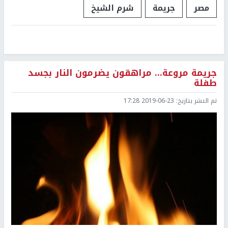
مصر
جريمة
شرم الشيخ
جريمة مروعة... مراهقون يضرمون النار بجسد
طفلة
تم النشر بتاريخ:
2019-06-23 17:28