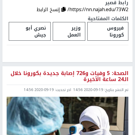
رابط قصير
https://nn.najah.edu/73W2/
إنسخ الرابط
الكلمات المفتاحية
فيروس
وزير
نصري أبو
كورونا
العمل
جيش
الصحة: 5 وفيات و726 إصابة جديدة بكورونا خلال
الـ24 ساعة الأخيرة
تم النشر بتاريخ:
2020-09-19 14:56
اخر تحديث:
2020-09-19 14:56