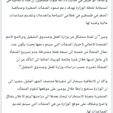
وأضاف ابو جيش في حديث لاذاعة صوت فلسطين، ان هذه الاتفاقية هي
استجابة لخطة الوزارة بهدف دعم صمود المنشآت الصغيرة ومتناهية
الصغر في فلسطين في قطاعي السياحة والخدمات وتقديم مساعدات
مالية وفنيه لها.
وبين" ان لجنة ستشكل من وزارة العمل وصندوق التشغيل وبرنامج الامم
المتحدة الانمائي لاختيار المنشآت التي سيتم دعمها بحيث يكون عدد
عمال المنشأة من خمسة الى تسعة فقط مشترطة عدم تسريح المنشأة
لأي عامل لديها خلال فترة جائحة كورونا، اضافة الى التأكد من أن
المنشأة تضررت حسب دراسات وزارة العمل وصندوق التشغيل".
واكد ان الاتفاقية سيصار الى تنفيذها منتصف الشهر المقبل، مشيرا الى
ان الوزارة ستضع رابطا خلال يومين على موقعها لتقوم المنشآت
المتضررة بتعبئة الاستمارات ليصار بعدها الى دراستها ليتم الاعلان بشكل
واضح وشفاف على موقع الوزارة من هي المنشآت التي سيتم تقديم
المساعدات لها.