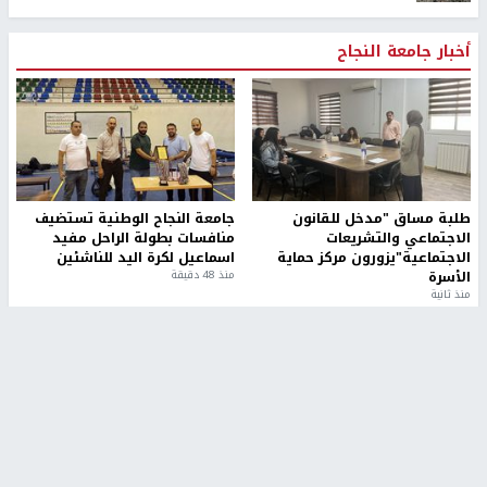
أخبار جامعة النجاح
طلبة مساق "مدخل للقانون
جامعة النجاح الوطنية تستضيف
الاجتماعي والتشريعات
منافسات بطولة الراحل مفيد
الاجتماعية"يزورون مركز حماية
اسماعيل لكرة اليد للناشئين
الأسرة
منذ 48 دقيقة
منذ ثانية
بمشاركة 25 مدرباً.. جامعة النجاح
مركز إعلام النجاح يستضيف وفدًا
تطلق دورة إعداد مدربي كرة
أكاديميًا من جامعة لوليو