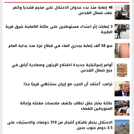
48 إصابة منذ بدء عدوان الاحتلال على مخيم قلنديا وكفر
عقب شمال القدس
‏3 إصابات إثر اعتداء مستوطنين على عائلة الكعابنة شرق قرية
الطيبة
نحو 58 ألف إصابة بجدري الماء في قطاع غزة منذ بداية العام
أوامر إسرائيلية جديدة لاقتلاع الزيتون ومصادرة أراضٍ في
جبع شمال القدس
ترامب: أعتقد أن الحرب مع إيران ستنتهي قريبًا جدًا
عائلة بشار عقل تطالب بكشف ملابسات مقتله وإحالة
المتورطين للقضاء
الاحتلال يخطر باقتلاع أشجار من 310 دونمات والاستيلاء على
3.5 دونم جنوب جنين