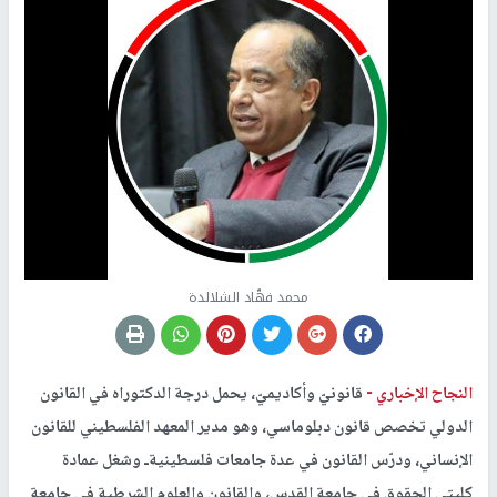
محمد فهّاد الشلالدة
النجاح الإخباري -
قانونيّ وأكاديميّ، يحمل درجة الدكتوراه في القانون
الدولي تخصص قانون دبلوماسي، وهو مدير المعهد الفلسطيني للقانون
الإنساني، ودرّس القانون في عدة جامعات فلسطينيةـ وشغل عمادة
كليتي الحقوق في جامعة القدس، والقانون والعلوم الشرطية في جامعة