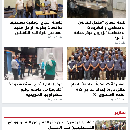
طلبة مساق "مدخل للقانون
جامعة النجاح الوطنية تستضيف
الاجتماعي والتشريعات
منافسات بطولة الراحل مفيد
الاجتماعية"يزورون مركز حماية
اسماعيل لكرة اليد للناشئين
الأسرة
منذ 48 دقيقة
منذ ثانية
بمشاركة 25 مدرباً.. جامعة النجاح
مركز إعلام النجاح يستضيف وفدًا
تطلق دورة إعداد مدربي كرة
أكاديميًا من جامعة لوليو
القدم المستوى (C)
للتكنولوجيا السويدية
منذ 51 دقيقة
منذ 9 دقيقة
تقارير
" قانون درومي".. بين حق الدفاع عن النفس وواقع
الفلسطينيين تحت الاحتلال