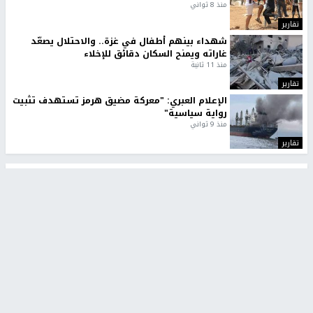
منذ 8 ثواني
تقارير
شهداء بينهم أطفال في غزة.. والاحتلال يصعّد
غاراته ويمنح السكان دقائق للإخلاء
منذ 11 ثانية
تقارير
الإعلام العبري: "معركة مضيق هرمز تستهدف تثبيت
رواية سياسية"
منذ 9 ثواني
تقارير
تصريحات خاصة
تصريحات خاصة
تصريحات خاصة
غازي حمد للشرق: الاتفاق حصيلة
مدير مستشفى النجاح: : نقل
مفاوضات طويلة استمرت ستة
أجهزة غسيل الكلى دون تجهيزات
شهور
متكاملة خطر على المرضى