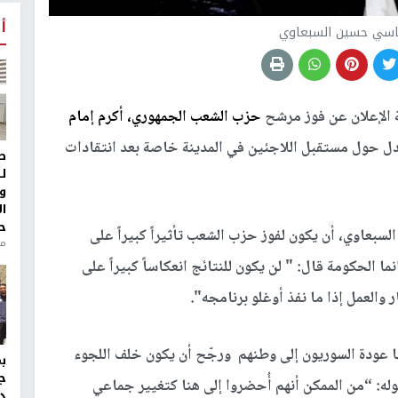
أ
ياسي حسين السبعاوي
 الإعلان عن فوز مرشح
حزب الشعب الجمهوري، أكرم إمام
دل حول مستقبل اللاجئين في المدينة خاصة بعد انتقادات
ط
ل
و
ا
ح
بعاوي، أن يكون لفوز حزب الشعب تأثيراً كبيراً على
من
 الحكومة قال: " لن يكون للنتائج انعكاساً كبيراً على
 والعمل إذا ما نفذ أوغلو برنامجه".
ها عودة السوريون إلى وطنهم ورجّح أن يكون خلف اللجوء
ج
قوله: “من الممكن أنهم أُحضروا إلى هنا كتغيير جماعي
د