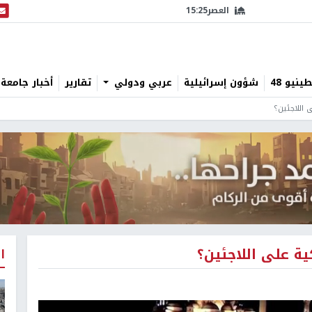
العصر
15:25
البث
نيو 48
شؤون إسرائيلية
عربي ودولي
تقارير
أخبار جامعة 
 اللاجئين؟
ية على اللاجئين؟
ا