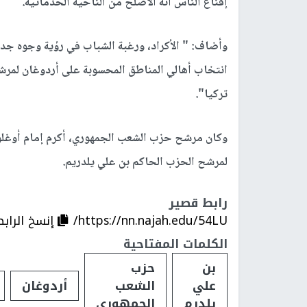
إقناع الناس انه الأصلح من الناحية الخدماتية.
انتخاب أهالي المناطق المحسوبة على أردوغان لمرشح
تركيا".
لمرشح الحزب الحاكم بن علي يلدريم.
رابط قصير
https://nn.najah.edu/54LU/
إنسخ الرابط
الكلمات المفتاحية
بن
حزب
علي
الشعب
أردوغان
يلدرم
الجمهوري