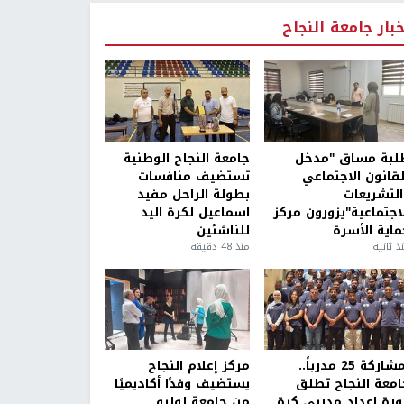
خبار جامعة النجاح
لبة مساق "مدخل
جامعة النجاح الوطنية
لقانون الاجتماعي
تستضيف منافسات
التشريعات
بطولة الراحل مفيد
لاجتماعية"يزورون مركز
اسماعيل لكرة اليد
ماية الأسرة
للناشئين
ذ ثانية
منذ 48 دقيقة
بمشاركة 25 مدرباً..
مركز إعلام النجاح
امعة النجاح تطلق
يستضيف وفدًا أكاديميًا
ورة إعداد مدربي كرة
من جامعة لوليو