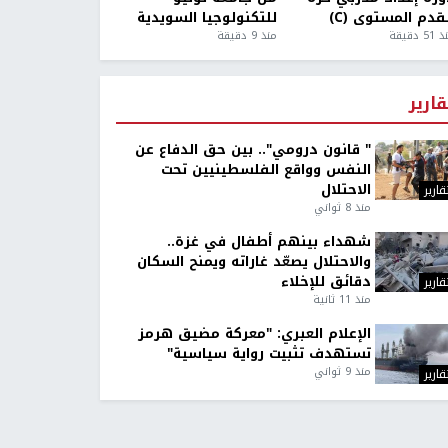
قدم المستوى (C)
للتكنولوجيا السويدية
5 دقيقة
منذ 9 دقيقة
قارير
" قانون درومي".. بين حق الدفاع عن
النفس وواقع الفلسطينيين تحت
الاحتلال
قارير
منذ 8 ثواني
شهداء بينهم أطفال في غزة..
والاحتلال يصعّد غاراته ويمنح السكان
دقائق للإخلاء
قارير
منذ 11 ثانية
الإعلام العبري: "معركة مضيق هرمز
تستهدف تثبيت رواية سياسية"
منذ 9 ثواني
قارير