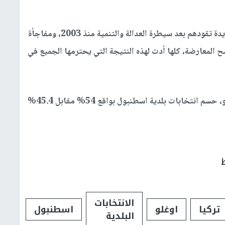
وأضاف: " الأكراد، ورغبة الشباب في رؤية وجوه جديدة تقودهم بعد سيطرة العدالة والتنمية منذ 2003، ومفاجأة
 المعارضة، كلها أدت لهذه النتيجة التي يحترمها الجميع في
وكان مرشح حزب الشعب الجمهوري، أكرم إمام أوغلو، حسم انتخابات بلدية اسطنبول بواقع 54% مقابل 45.4%
​الانتخابات
تركيا
اوغلو
اسطنبول
البلدية​