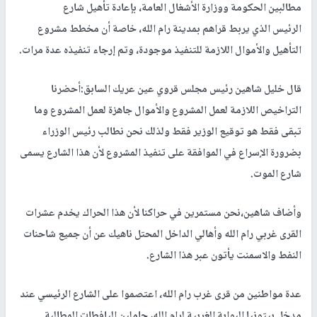
مطالبين الحكومة ووزارة الأشغال العامة، بإعادة تأهيل شارع
الرئيس الذي يربط قراهم بمدينة رام الله، خاصة أن مخطط مشروع
التأهيل والأموال اللازمة للتنفيذ موجودة، وتم إرجاء تنفيذه عدة مرات.
قال خليل شاهين رئيس مجلس قروي عين عريك السابق:أحضرنا
التراخيص اللازمة لعمل المشروع والأموال جاهزة لعمل المشروع وما
تبقى فقط هو توقيع الوزير فقط ولذلك نحن نطالب رئيس الوزراء
بضرورة الإسراع في الموافقة على تنفيذ المشروع لأن هذا الشارع يسمى
شارع الموت.
وأضاف شاهين،نحن مستمرين في حراكنا لأن هذا الحراك يخدم عشرات
القرى غربي رام الله وأهالي الداخل المحتل ناهيك عن أن جميع شاحنات
النفط والاسمنت يأتون عبر هذا الشارع.
عدة مواطنين من قرى غرب رام الله، اعتصموا على الشارع الرئيسي عند
مدخل بيتونيا البوابة الغربية لرام الله، حاملين اليافطات المطالبة