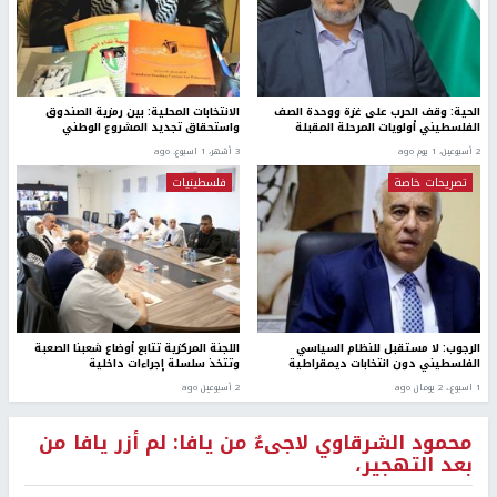
الحية: وقف الحرب على غزة ووحدة الصف
الانتخابات المحلية: بين رمزية الصندوق
الفلسطيني أولويات المرحلة المقبلة
واستحقاق تجديد المشروع الوطني
2 أسبوعين، 1 يوم ago
3 أشهر، 1 اسبوع. ago
تصريحات خاصة
فلسطينيات
الرجوب: لا مستقبل للنظام السياسي
اللجنة المركزية تتابع أوضاع شعبنا الصعبة
الفلسطيني دون انتخابات ديمقراطية
وتتخذ سلسلة إجراءات داخلية
1 اسبوع.، 2 يومان ago
2 أسبوعين ago
محمود الشرقاوي لاجىءٌ من يافا: لم أزر يافا من
بعد التهجير،