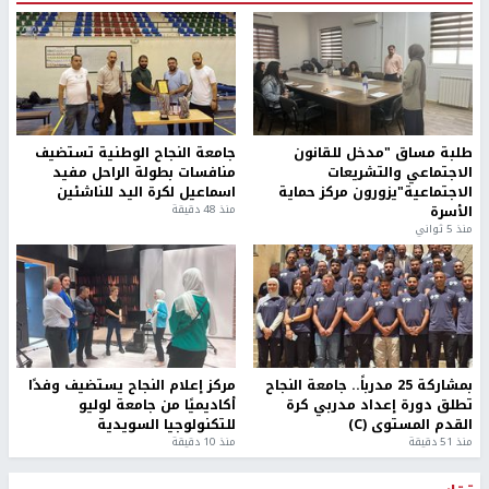
طلبة مساق "مدخل للقانون
جامعة النجاح الوطنية تستضيف
الاجتماعي والتشريعات
منافسات بطولة الراحل مفيد
الاجتماعية"يزورون مركز حماية
اسماعيل لكرة اليد للناشئين
الأسرة
منذ 48 دقيقة
منذ 5 ثواني
بمشاركة 25 مدرباً.. جامعة النجاح
مركز إعلام النجاح يستضيف وفدًا
تطلق دورة إعداد مدربي كرة
أكاديميًا من جامعة لوليو
القدم المستوى (C)
للتكنولوجيا السويدية
منذ 51 دقيقة
منذ 10 دقيقة