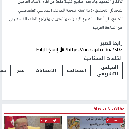
الاتفاق الجديد جاء بعد أسابيع قليلة فقط من لقاء الأمناء العامين
للفصائل، لتحقيق رؤية استراتيجية للموقف السياسي الفلسطيني
الجامع، في أعقاب تطبيع الإمارات والبحرين، وتراجع الملف الفلسطيني
عن الساحة العربية.
رابط قصير
https://nn.najah.edu/75DZ/
إنسخ الرابط
الكلمات المفتاحية
المجلس
المصالحة
الانتخابات
فتح
حم
التشريعي
مقالات ذات صلة
فلسطينيات
تقارير مصورة