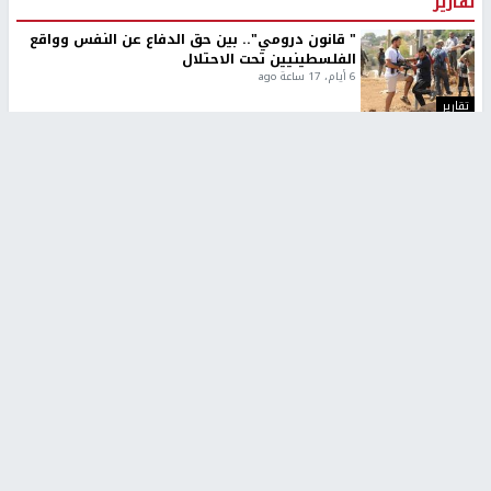
تقارير
" قانون درومي".. بين حق الدفاع عن النفس وواقع
الفلسطينيين تحت الاحتلال
6 أيام، 17 ساعة ago
تقارير
شهداء بينهم أطفال في غزة.. والاحتلال يصعّد
غاراته ويمنح السكان دقائق للإخلاء
2 أسبوعين ago
تقارير
الإعلام العبري: "معركة مضيق هرمز تستهدف تثبيت
رواية سياسية"
2 أسبوعين، 4 أيام ago
تقارير
تصريحات خاصة
تصريحات خاصة
تصريحات خاصة