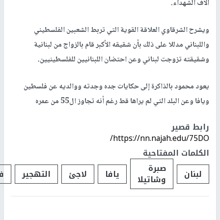
الاف الشهداء.
ويشرح الشرقاوي العلاقة القوية التي تربط الشعبين الفلسطيني
واللبناني مدللا على ذلك بأن شقيقه الأكبر قام بالزواج من لبنانية
وشقيقته تزوجت لبناني وعن احتضان اللبنانيين للفلسطينيين.
يعود محمود بالذاكرة إلى حكايات جده وجدته ووالديه عن فلسطين
ويافا وعن البلد التي لم يراها قط رغم أنه تجاوز ال55 من عمره
رابط قصير
https://nn.najah.edu/75DO/
الكلمات المفتاحية
صبرة
لبنان
يافا
لاجئ
التهجير
ف
وشاتيلا