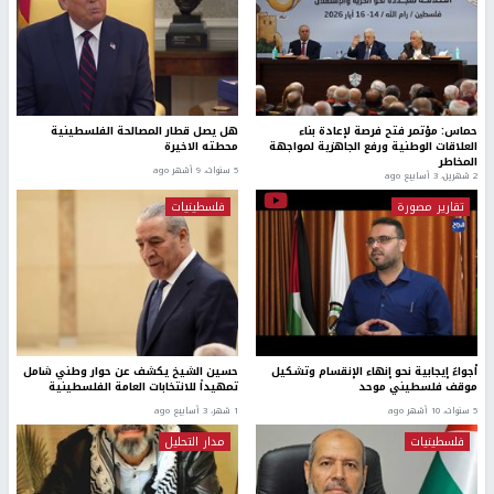
حماس: مؤتمر فتح فرصة لإعادة بناء
هل يصل قطار المصالحة الفلسطينية
العلاقات الوطنية ورفع الجاهزية لمواجهة
محطته الاخيرة
المخاطر
5 سنوات، 9 أشهر ago
2 شهرين، 3 أسابيع ago
تقارير مصورة
فلسطينيات
أجواءٌ إيجابية نحو إنهاء الإنقسام وتشكيل
حسين الشيخ يكشف عن حوار وطني شامل
موقف فلسطيني موحد
تمهيداً للانتخابات العامة الفلسطينية
5 سنوات، 10 أشهر ago
1 شهر، 3 أسابيع ago
فلسطينيات
مدار التحليل