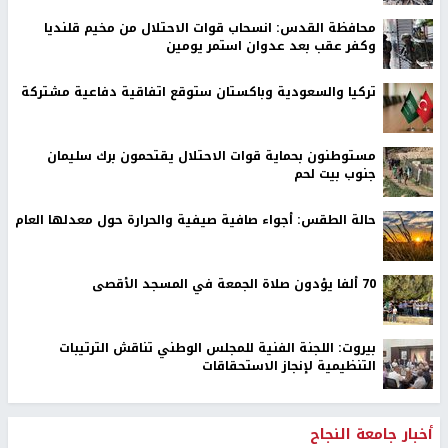
محافظة القدس: انسحاب قوات الاحتلال من مخيم قلنديا
وكفر عقب بعد عدوان استمر يومين
تركيا والسعودية وباكستان ستوقع اتفاقية دفاعية مشتركة
مستوطنون بحماية قوات الاحتلال يقتحمون برك سليمان
جنوب بيت لحم
حالة الطقس: أجواء صافية صيفية والحرارة حول معدلها العام
70 ألفا يؤدون صلاة الجمعة في المسجد الأقصى
بيروت: اللجنة الفنية للمجلس الوطني تناقش الترتيبات
التنظيمية لإنجاز الاستحقاقات
أخبار جامعة النجاح