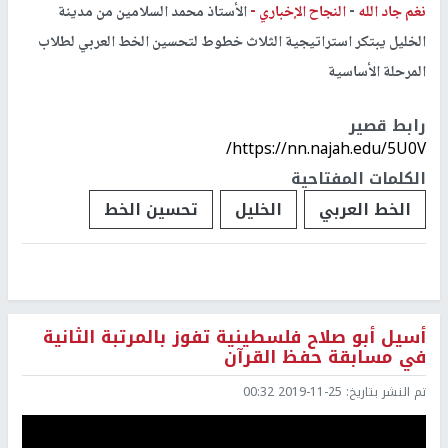
نغم جاد الله
-
النجاح الإخباري -
الأستاذ محمد السلامين من مدينة
الخليل يبتكر استراتيجية الثلاث خطوط لتحسين الخط العربي لطلاب
المرحلة الأساسية
رابط قصير
https://nn.najah.edu/5U0V/
الكلمات المفتاحية
الخط العربي
الخليل
تحسين الخط
أسيل أبو صلاح فلسطينية تفوز بالمرتبة الثانية
في مسابقة حفظ القرآن
تم النشر بتاريخ:
2019-11-25 00:32