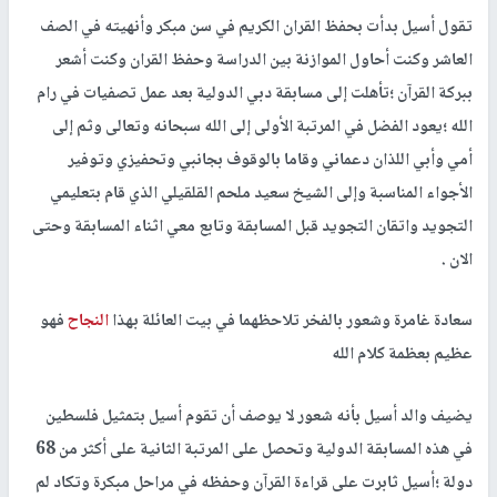
تقول أسيل بدأت بحفظ القران الكريم في سن مبكر وأنهيته في الصف
العاشر وكنت أحاول الموازنة بين الدراسة وحفظ القران وكنت أشعر
ببركة القرآن ؛تأهلت إلى مسابقة دبي الدولية بعد عمل تصفيات في رام
الله ؛يعود الفضل في المرتبة الأولى إلى الله سبحانه وتعالى وثم إلى
أمي وأبي اللذان دعماني وقاما بالوقوف بجانبي وتحفيزي وتوفير
الأجواء المناسبة وإلى الشيخ سعيد ملحم القلقيلي الذي قام بتعليمي
التجويد واتقان التجويد قبل المسابقة وتابع معي اثناء المسابقة وحتى
الان .
سعادة غامرة وشعور بالفخر تلاحظهما في بيت العائلة بهذا
النجاح
فهو
عظيم بعظمة كلام الله
يضيف والد أسيل بأنه شعور لا يوصف أن تقوم أسيل بتمثيل فلسطين
في هذه المسابقة الدولية وتحصل على المرتبة الثانية على أكثر من 68
دولة ؛أسيل ثابرت على قراءة القرآن وحفظه في مراحل مبكرة وتكاد لم