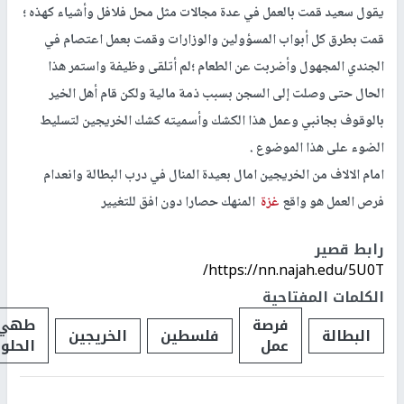
يقول سعيد قمت بالعمل في عدة مجالات مثل محل فلافل وأشياء كهذه ؛
قمت بطرق كل أبواب المسؤولين والوزارات وقمت بعمل اعتصام في
الجندي المجهول وأضربت عن الطعام ؛لم أتلقى وظيفة واستمر هذا
الحال حتى وصلت إلى السجن بسبب ذمة مالية ولكن قام أهل الخير
بالوقوف بجانبي وعمل هذا الكشك وأسميته كشك الخريجين لتسليط
الضوء على هذا الموضوع .
امام الالاف من الخريجين امال بعيدة المنال في درب البطالة وانعدام
فرص العمل هو واقع
غزة
المنهك حصارا دون افق للتغيير
رابط قصير
https://nn.najah.edu/5U0T/
الكلمات المفتاحية
فرصة
طهي
البطالة
فلسطين
الخريجين
عمل
الحلو