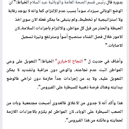
بدوره قال
رئيس قسم الصحة العامة والوبائية عبد السلام
الخياط:" ان
الوضع الوبائي سيزداد سوءاً بسبب عدم الإلتزام، كما وانه لا يوجد رقابة
ولا استراتيجية او تخطيط، ولم يتبقى ما يمكن فعله الان سوى اخذ
الحيطة والحذر من قبل كل مواطن، والالتزام باجراءات السلامة، لان
الامور خلال فصل الشتاء ستصبح أسوأ وسترتفع وتيرة تسجيل
الاصابات
".
وأضاف في حديث ل "
النجاح الاخباري"
الخياط:" التعويل على وعي
المواطن اثبت عدم نجاعته، والوعي دون مراقبة وتشديد لا يمكن
التعويل عليه، ولا بد من إجراءات جداً حازمة دون تراخي فالوضع
ببدايته وهناك فرصة ذهبية للسيطرة على الفيروس".
هذا وأكد أنه لا جدوى من الاغلاق فالعدوى أصبحت مجتمعية وبات من
الصعب السيطرة على الوباء، لان المواطن لم يلتزم بالاجراءات اللازمة
لحمايته وعائلته من هذا الفيروس".