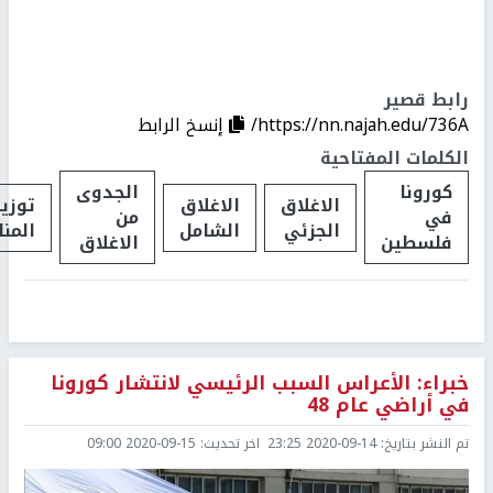
رابط قصير
https://nn.najah.edu/736A/
إنسخ الرابط
الكلمات المفتاحية
كورونا
الجدوى
الاغلاق
الاغلاق
توزي
في
من
الجزئي
الشامل
المن
فلسطين
الاغلاق
خبراء: الأعراس السبب الرئيسي لانتشار كورونا
في أراضي عام 48
تم النشر بتاريخ:
2020-09-14 23:25
اخر تحديث:
2020-09-15 09:00