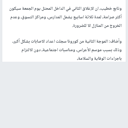
وتابع خطيب، ان الإغلاق الثاني في الداخل المحتل يوم الجمعة سيكون
أكثر صرامة، لمدة ثلاثة اسابيع يشمل المدارس، ومراكز التسوق، وعدم
الخروج من المنازل الا للضرورة.
وأضاف: الموجة الثانية من كورونا سجلت اعداد الاصابات بشكل أكبر،
وذلك بسبب موسم الأعراس، ومناسبات اجتماعية، دون الالتزام
باجراءات الوقاية والسلامة،
وأشار إلى أنه تم المطالبة خطيب بتكثيف نطاق الفحوصات، ونقل
المرضى، واخراجهم، وعزلهم في مناطق، بحيث لا يوجد مراكز مخصصة
لمرضى كورونا في المجتمع العربي، عدا عن التقصير في التحقيقات
الوبائية التي تحتاج لقوى عاملة.
وبناء على المعطيات وارتفاع الاصابات في الداخل المحتل بشكل عام،
فرضت حكومة الاحتلال سياسة الاغلاق الشامل لمدة ثلاثة أسابيع على