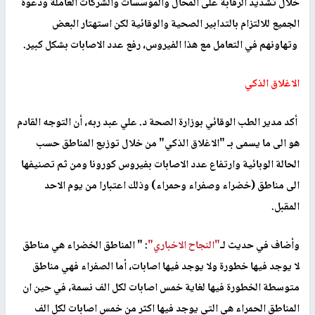
خلال تشديد الرقابة على المحال والمؤسسات والشركات العاملة ودعوة
الجميع للالتزام بالتدابير الصحية والوقائية لكن استهتار البعض
وتهاونهم في التعامل مع هذا الفيروس، رفع عدد الاصابات بشكل كبير.
الاغلاق الذكي
أكد مدير الطب الوقائي بوزارة الصحة د. علي عبد ربه، أن التوجه القادم
هو الى ما يسمى بـ "الاغلاق الذكي" من خلال توزيع المناطق حسب
الحالة الوبائية وارتفاع عدد الاصابات بفيروس كورونا
ومن ثم تصنيفها
الى مناطق (خضراء وصفراء وحمراء)
وذلك اعتبارا من يوم الاحد
المقبل.
وأضاف في حديث لـ
"النجاح الاخباري"
: " المناطق الخضراء هي مناطق
لا يوجد فيها خطورة ولا يوجد فيها اصابات، أما الصفراء فهي مناطق
متوسطة الخطورة فيها لغاية خمس اصابات لكل الف نسمة، في حين ان
المناطق الحمراء هي التي يوجد فيها اكثر من خمس اصابات لكل الف