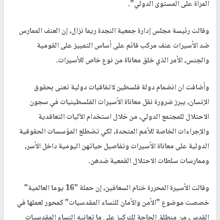
المرأة على المستوى الدولي".
وقالت رئيسة مجلس إدارة جمعية النجدة ريما نزال، إن العنف الممارس
ضد الأسيرات عنف مركب قائم على أساس التمييز على القومية
والجنس، الأمر الذي خلق معاناة من نوع خاص للأسيرات.
وأضافت ان انضمام دولة فلسطين لاتفاقيات دولية تعنى بحقوق
الإنسان، يبرز ضرورة نقل معاناة الأسيرات الفلسطينيات في سجون
الاحتلال للمجتمع الدولي، من خلال استخدام الآليات التعاقدية
والإجراءات الخاصة للأمم المتحدة، لكي تضطلع المؤسسات الحقوقية
الدولية على معاناة الأسيرات وتفاصيل حياتهن اليومية داخل الأسر،
وممارسات سلطات الاحتلال القمعية ضدهن.
وقالت الأسيرة المحررة ختام السعافين، إن حملة "16 يوما العالمية"
خصصت موضوع "الأمن والأمان للنساء المقدسيات" كمحور لعملها في
القدس، من منطلق الحاجة للتركيز على ما تعانيه النساء المقدسيات