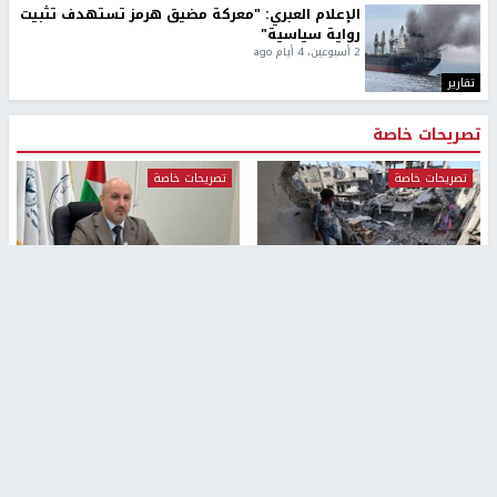
الإعلام العبري: "معركة مضيق هرمز تستهدف تثبيت
رواية سياسية"
2 أسبوعين، 4 أيام ago
تقارير
تصريحات خاصة
تصريحات خاصة
تصريحات خاصة
غازي حمد للشرق: الاتفاق حصيلة
مدير مستشفى النجاح: : نقل
مفاوضات طويلة استمرت ستة
أجهزة غسيل الكلى دون تجهيزات
شهور
متكاملة خطر على المرضى
منذ 16 ثانية
منذ 2 ساعة
تصريحات خاصة
تصريحات خاصة