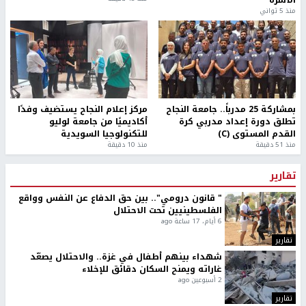
الأسرة
منذ 5 ثواني
بمشاركة 25 مدرباً.. جامعة النجاح
مركز إعلام النجاح يستضيف وفدًا
تطلق دورة إعداد مدربي كرة
أكاديميًا من جامعة لوليو
القدم المستوى (C)
للتكنولوجيا السويدية
منذ 51 دقيقة
منذ 10 دقيقة
تقارير
" قانون درومي".. بين حق الدفاع عن النفس وواقع
الفلسطينيين تحت الاحتلال
6 أيام، 17 ساعة ago
تقارير
شهداء بينهم أطفال في غزة.. والاحتلال يصعّد
غاراته ويمنح السكان دقائق للإخلاء
2 أسبوعين ago
تقارير