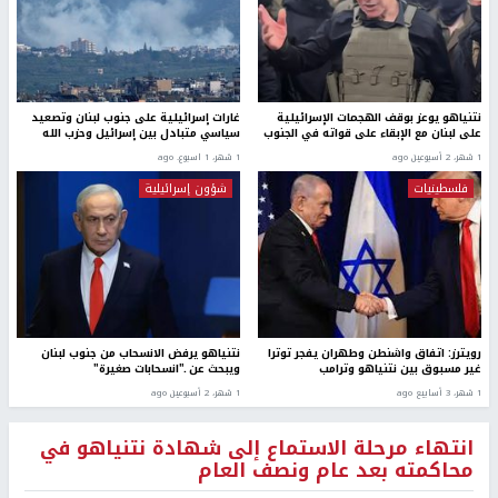
نتنياهو يوعز بوقف الهجمات الإسرائيلية
غارات إسرائيلية على جنوب لبنان وتصعيد
على لبنان مع الإبقاء على قواته في الجنوب
سياسي متبادل بين إسرائيل وحزب الله
1 شهر، 2 أسبوعين ago
1 شهر، 1 اسبوع. ago
فلسطينيات
شؤون إسرائيلية
رويترز: اتفاق واشنطن وطهران يفجر توترا
نتنياهو يرفض الانسحاب من جنوب لبنان
غير مسبوق بين نتنياهو وترامب
ويبحث عن ـ"انسحابات صغيرة"
1 شهر، 3 أسابيع ago
1 شهر، 2 أسبوعين ago
انتهاء مرحلة الاستماع إلى شهادة نتنياهو في
محاكمته بعد عام ونصف العام