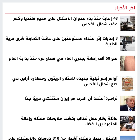
اخر الأخبار
48 إصابة منذ بدء عدوان الاحتلال على مخيم قلنديا وكفر
عقب شمال القدس
‏3 إصابات إثر اعتداء مستوطنين على عائلة الكعابنة شرق قرية
الطيبة
نحو 58 ألف إصابة بجدري الماء في قطاع غزة منذ بداية العام
أوامر إسرائيلية جديدة لاقتلاع الزيتون ومصادرة أراضٍ في
جبع شمال القدس
ترامب: أعتقد أن الحرب مع إيران ستنتهي قريبًا جدًا
عائلة بشار عقل تطالب بكشف ملابسات مقتله وإحالة
المتورطين للقضاء
الاحتلال يخطر باقتلاع أشجار من 310 دونمات والاستيلاء على