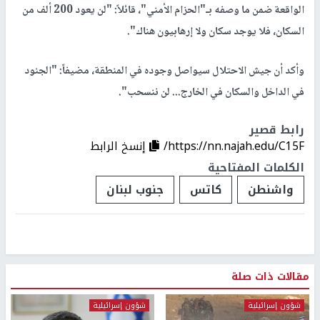
الواقعة ضمن ما وصفه بـ"الحزام الأمني"، قائلاً: "لن يعود 200 ألف من
السكان، فلا يوجد سكان ولا إرهابيون هناك".
وأكد أن جيش الاحتلال سيواصل وجوده في المنطقة، مضيفاً: "الجنود
في الداخل والسكان في الخارج... لن ننسحب".
رابط قصير
https://nn.najah.edu/C15F/
إنسخ الرابط
الكلمات المفتاحية
واشنطن
كاتس
جنوب لبنان
مقالات ذات صلة
شؤون إسرائيلية
شؤون إسرائيلية