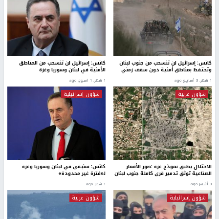
كاتس: إسرائيل لن تنسحب من جنوب لبنان
كاتس: إسرائيل لن تنسحب من المناطق
وتحتفظ بمناطق أمنية دون سقف زمني
الأمنية في لبنان وسوريا وغزة
1 شهر، 3 أسابيع ago
1 شهر، 1 اسبوع. ago
شؤون عربية
شؤون إسرائيلية
الاحتلال يطبق نموذج غزة :صور الأقمار
كاتس: سنبقى في لبنان وسوريا وغزة
الصناعية توثق تدمير قرى كاملة جنوب لبنان
لـ«فترة غير محدودة»
3 أشهر ago
1 شهر ago
شؤون إسرائيلية
شؤون عربية