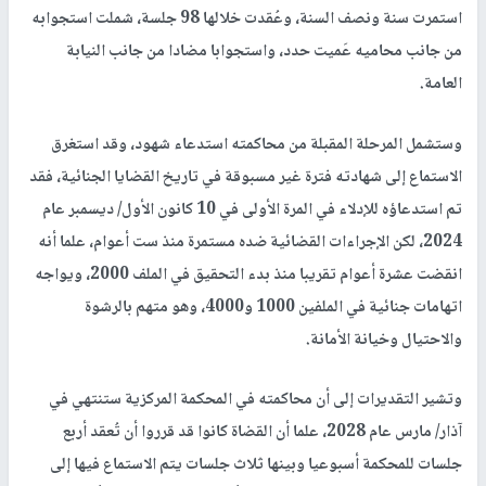
استمرت سنة ونصف السنة، وعُقدت خلالها 98 جلسة، شملت استجوابه
من جانب محاميه عَميت حدد، واستجوابا مضادا من جانب النيابة
العامة.
وستشمل المرحلة المقبلة من محاكمته استدعاء شهود، وقد استغرق
الاستماع إلى شهادته فترة غير مسبوقة في تاريخ القضايا الجنائية، فقد
تم استدعاؤه للإدلاء في المرة الأولى في 10 كانون الأول/ ديسمبر عام
2024، لكن الإجراءات القضائية ضده مستمرة منذ ست أعوام، علما أنه
انقضت عشرة أعوام تقريبا منذ بدء التحقيق في الملف 2000، ويواجه
اتهامات جنائية في الملفين 1000 و4000، وهو متهم بالرشوة
والاحتيال وخيانة الأمانة.
وتشير التقديرات إلى أن محاكمته في المحكمة المركزية ستنتهي في
آذار/ مارس عام 2028، علما أن القضاة كانوا قد قرروا أن تُعقد أربع
جلسات للمحكمة أسبوعيا وبينها ثلاث جلسات يتم الاستماع فيها إلى