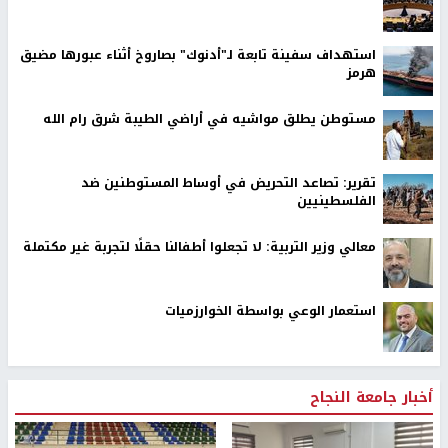
استهداف سفينة تابعة لـ"أدنوك" بصاروخ أثناء عبورها مضيق
هرمز
مستوطن يطلق مواشيه في أراضي الطيبة شرق رام الله
تقرير: تصاعد التحريض في أوساط المستوطنين ضد
الفلسطينيين
معالي وزير التربية: لا تجعلوا أطفالنا حقلًا لتجربة غير مكتملة
استعمار الوعي بواسطة الخوارزميات
أخبار جامعة النجاح