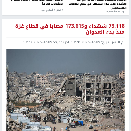
ويشدد على دور البلديات في دعم الصمود
الانتخابات العامة
الفلسطيني
1 شهر، 3 أسابيع ago
1 يوم، 19 ساعة ago
73,118 شهداء و173,615 مصابا في قطاع غزة
منذ بدء العدوان
تم النشر بتاريخ:
2026-07-09 13:26
اخر تحديث:
2026-07-09 13:27