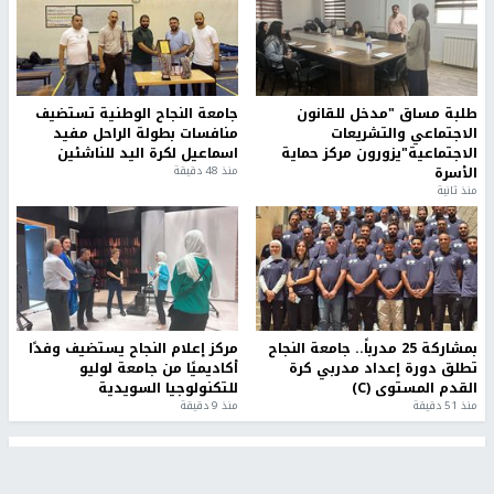
طلبة مساق "مدخل للقانون
جامعة النجاح الوطنية تستضيف
الاجتماعي والتشريعات
منافسات بطولة الراحل مفيد
الاجتماعية"يزورون مركز حماية
اسماعيل لكرة اليد للناشئين
الأسرة
منذ 48 دقيقة
منذ ثانية
بمشاركة 25 مدرباً.. جامعة النجاح
مركز إعلام النجاح يستضيف وفدًا
تطلق دورة إعداد مدربي كرة
أكاديميًا من جامعة لوليو
القدم المستوى (C)
للتكنولوجيا السويدية
منذ 51 دقيقة
منذ 9 دقيقة
تقارير
" قانون درومي".. بين حق الدفاع عن النفس وواقع