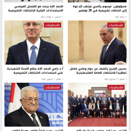
مسؤولون: مرسوم رئاسي مرتقب للدعوة
الحمد الله يبحث مع القنصل الفرنسي
إلى انتخابات تشريعية في 28 نوفمبر
الاستعدادات الجارية للانتخابات التشريعية
1 شهر ago
1 اسبوع.، 2 يومان ago
فلسطينيات
فلسطينيات
حسين الشيخ يكشف عن حوار وطني شامل
أ.د رامي الحمد الله يطلع اللجنة التنفيذية
تمهيداً للانتخابات العامة الفلسطينية
على استعدادات الانتخابات التشريعية
1 شهر، 3 أسابيع ago
1 شهر، 1 اسبوع. ago
فلسطينيات
فلسطينيات
الرئيس يستقبل مجلس بلدية رام الله
الرئيس يصدر قراراً بقانون معدلاً لقانون