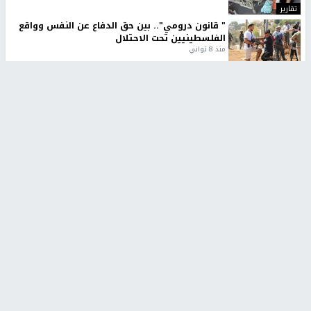
تقارير
" قانون درومي".. بين حق الدفاع عن النفس وواقع
الفلسطينيين تحت الاحتلال
منذ 8 ثواني
تقارير
شهداء بينهم أطفال في غزة.. والاحتلال يصعّد
غاراته ويمنح السكان دقائق للإخلاء
منذ 11 ثانية
تقارير
تصريحات خاصة
تصريحات خاصة
تصريحات خاصة
غازي حمد للشرق: الاتفاق حصيلة
مدير مستشفى النجاح: : نقل
مفاوضات طويلة استمرت ستة
أجهزة غسيل الكلى دون تجهيزات
شهور
متكاملة خطر على المرضى
منذ 12 ثانية
منذ 2 ساعة