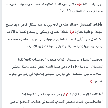
اليومية لقطاع
غزة
خلال المرحلة الانتقالية لما بعد الحرب، وذلك بموجب
خطة ترمب المؤلفة من 20 بنداً.
وأضاف المسؤول: «هناك مشروع تجريبي ندرسه بشكل خاص، ربما يتيح
للجنة الوطنية لإدارة
غزة
نقطة انطلاق، ويمكن أن يسمح لعشرات الآلاف
بالانتقال طوعاً إلى هذه المنطقة إن رغبوا، ومن ثم يبدأ منحهم مساحة
يمارسون فيها إدارة فعلية، وتتولى اللجنة شؤون الإدارة».
وبحسب المسؤول، ستتولى قوات متعددة الجنسيات تابعة لقوة
الاستقرار الدولية (ISF)، وهي هيئة ناشئة تعمل تحت مظلة مجلس
السلام، تأمين المنطقة التي يدرس المجلس إقامتها في رفح في جنوب
قطاع
غزة
.
أما اللجنة الوطنية لإدارة
غزة
، وهي مجموعة من التكنوقراط
الفلسطينيين أنشأها مجلس السلام، فستتولى عمليات التدقيق الأمني