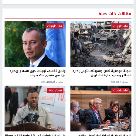
مقالات ذات صلة
فلسطينيات
فلسطينيات
اللجنة الوطنية تعلن جاهزيتها لتولي إدارة
وثائق تكشف تباينات حول السلاح وإدارة
القطاع وتنفيذ خارطة الطريق
غزة في مقترح ملادينوف
1 اسبوع.، 1 يوم ago
1 شهر، 2 أسبوعين ago
فلسطينيات
قطاع غزة
اللجنة الوطنية لإدارة غزة تعرض برنامج
حل لجنة الطوارئ في غزة واستقالة رئيسها