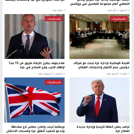
التعافي أمام مجموعة المانحين في بروكسل
3 أسابيع، 3 أيام ago
1 شهر ago
فلسطينيات
فلسطينيات
اللجنة الوطنية لإدارة غزة تبحث مع شركاء
ملادينوف يطرح خارطة طريق من 15 بنداً
دوليين حجم الأضرار واحتياجات القطاع
لإنهاء الحرب ونزع السلاح في غزة
1 شهر، 3 أسابيع ago
2 شهرين، 2 أسبوعين ago
فلسطينيات
ترامب يعلن اتفاقا تاريخيا وإدارة جديدة
بريطانيا ترحب بإعلان حماس نزع سلاحها
لقطاع غزة
وتدعو لتنفيذ اتفاق غزة وانسحاب الاحتلال