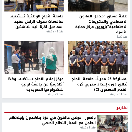
طلبة مساق "مدخل للقانون
جامعة النجاح الوطنية تستضيف
الاجتماعي والتشريعات
منافسات بطولة الراحل مفيد
الاجتماعية"يزورون مركز حماية
اسماعيل لكرة اليد للناشئين
الأسرة
منذ 48 دقيقة
منذ ثانية
بمشاركة 25 مدرباً.. جامعة النجاح
مركز إعلام النجاح يستضيف وفدًا
تطلق دورة إعداد مدربي كرة
أكاديميًا من جامعة لوليو
القدم المستوى (C)
للتكنولوجيا السويدية
منذ 51 دقيقة
منذ 9 دقيقة
تقارير
بالصور| مرضى عالقون في غزة يناشدون بإجلائهم
العاجل مع انهيار النظام الصحي
منذ 3 دقيقة