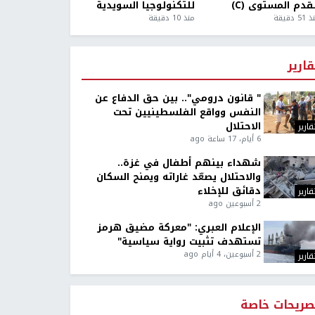
قدم المستوى (C)
للتكنولوجيا السويدية
5 دقيقة
منذ 10 دقيقة
قارير
" قانون درومي".. بين حق الدفاع عن
النفس وواقع الفلسطينيين تحت
الاحتلال
قارير
6 أيام، 17 ساعة ago
شهداء بينهم أطفال في غزة..
والاحتلال يصعّد غاراته ويمنح السكان
دقائق للإخلاء
قارير
2 أسبوعين ago
الإعلام العبري: "معركة مضيق هرمز
تستهدف تثبيت رواية سياسية"
2 أسبوعين، 4 أيام ago
قارير
صريحات خاصة