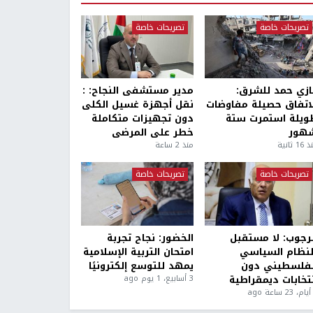
تصريحات خاصة
تصريحات خاصة
ازي حمد للشرق:
مدير مستشفى النجاح: :
لاتفاق حصيلة مفاوضات
نقل أجهزة غسيل الكلى
ويلة استمرت ستة
دون تجهيزات متكاملة
هور
خطر على المرضى
1 ثانية
منذ 2 ساعة
تصريحات خاصة
تصريحات خاصة
لرجوب: لا مستقبل
الخضور: نجاح تجربة
لنظام السياسي
امتحان التربية الإسلامية
لفلسطيني دون
يمهد للتوسع إلكترونيًا
نتخابات ديمقراطية
3 أسابيع، 1 يوم ago