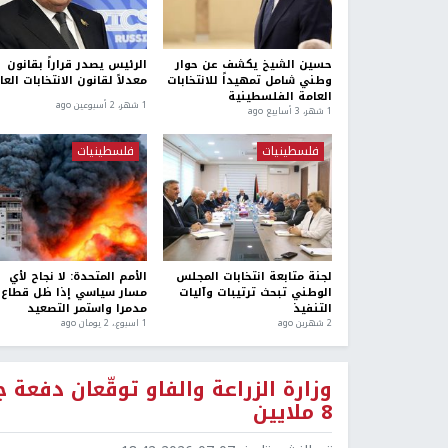
حسين الشيخ يكشف عن حوار
الرئيس يصدر قراراً بقانون
وطني شامل تمهيداً للانتخابات
معدلاً لقانون الانتخابات العا
العامة الفلسطينية
1 شهر، 2 أسبوعين ago
1 شهر، 3 أسابيع ago
فلسطينيات
فلسطينيات
لجنة متابعة انتخابات المجلس
الأمم المتحدة: لا نجاح لأي
الوطني تبحث ترتيبات وآليات
مسار سياسي إذا ظل قطاع 
التنفيذ
مدمرا واستمر التصعيد
2 شهرين ago
1 اسبوع.، 2 يومان ago
وزارة الزراعة والفاو توقّعان دفعة 
8 ملايين