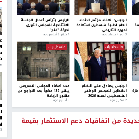
الرئيس: انعقاد مؤتمر الاتحاد
الرئيس يترأس أعمال الجلسة
مة
العام لطلبة فلسطين استعادة
الافتتاحية للمجلس الثوري
لدوره التاريخي
لحركة "فتح"
3 أيام، 4 ساعات ago
1 شهر، 3 أسابيع ago
غ
ا
فلسطينيات
فلسطينيات
ط
ش
منذ 6
الرئيس يصادق على النظام
عدد أعضاء المجلس التشريعي
غزة
الانتخابي للمجلس الوطني
يبقى 132 عضواً بعد التراجع عن
الفلسطيني لسنة 2026
مقترح الزيادة
2 شهرين ago
3 أسابيع ago
ا
ل
ا
جديدة من اتفاقيات دعم الاستثمار بقيمة
ا
3 أيام، 23 ساعة ago