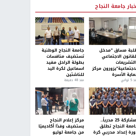
خبار جامعة النجاح
لبة مساق "مدخل
جامعة النجاح الوطنية
لقانون الاجتماعي
تستضيف منافسات
التشريعات
بطولة الراحل مفيد
لاجتماعية"يزورون مركز
اسماعيل لكرة اليد
ماية الأسرة
للناشئين
5 ثواني
منذ 48 دقيقة
بمشاركة 25 مدرباً..
مركز إعلام النجاح
امعة النجاح تطلق
يستضيف وفدًا أكاديميًا
ورة إعداد مدربي كرة
من جامعة لوليو