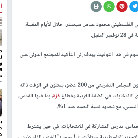
أ
س الفلسطيني محمود عباس سيصدر، خلال الأيام المقبلة،
المقبل.
ط
سوم في هذا التوقيت يهدف إلى التأكيد للمجتمع الدولي على
ل
و
ا
ح
منذ 
وبحسب التقرير، ينص قانون الانتخابات على أن يتكون المجلس التشريعي من 200 عضو، يمثلون في الوقت ذاته
 الانتخابات في الضفة الغربية وقطاع
غزة
، بما فيها القدس،
لنسبي، مع تحديد نسبة الحسم عند 1%.
 حماس، تدرس المشاركة في الانتخابات، في حين يشترط
ج
د
تحرير الفلسطينية ممثلاً شرعياً ووحيداً للشعب الفلسطيني،