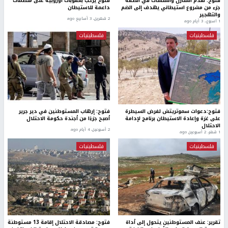
فتوح: هدم المنازل والمنشآت في الضفة
فتوح يرحب بعقوبات أوروبية على منظمات
جزء من مشروع استيطاني يهدف إلى الضم
داعمة للاستيطان
والتهجير
2 شهرين، 3 أسابيع ago
1 اسبوع.، 3 أيام ago
فلسطينيات
فلسطينيات
فتوح:دعوات سموتريتش لفرض السيطرة
فتوح: إرهاب المستوطنين في دير جرير
على غزة وإعادة الاستيطان برنامج لإدامة
أصبح جزءًا من أجندة حكومة الاحتلال
الاحتلال
2 أسبوعين، 4 أيام ago
1 شهر، 2 أسبوعين ago
فلسطينيات
فلسطينيات
تقرير: عنف المستوطنين يتحول إلى أداة
فتوح: مصادقة الاحتلال إقامة 13 مستوطنة