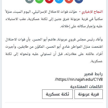
النجاح الإخباري -
حوّلت قوات الاحتلال الإسرائيلي، اليوم السبت، منزلاً
سكنياً في قرية عربونة شرق جنين إلى ثكنة عسكرية، عقب الاستيلاء
عليه وإجبار سكانه على إخلائه.
وأفاد رئيس مجلس قروي عربونة، هاشم أبو الحسن، بأن قوات الاحتلال
اقتحمت منزل المواطن شادي أبو الحسن، المكوّن من طابقين، وأجبرت
أفراد عائلته على مغادرته، قبل أن تستولي عليه وتحوله إلى ثكنة
عسكرية.
رابط قصير
https://nn.najah.edu/C1V8/
الكلمات المفتاحية
قرية عربونة
ثكنة عسكرية