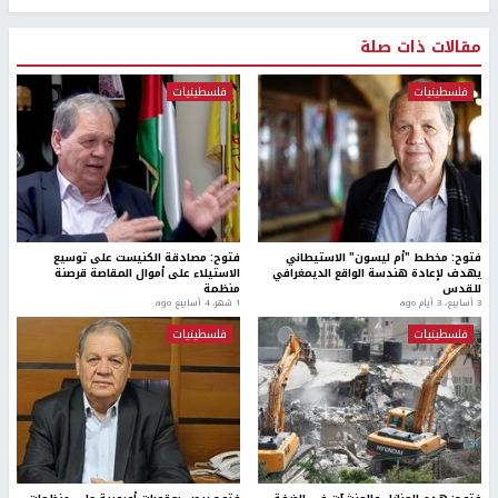
مقالات ذات صلة
فلسطينيات
فلسطينيات
فتوح: مخطط "أم ليسون" الاستيطاني
فتوح: مصادقة الكنيست على توسيع
يهدف لإعادة هندسة الواقع الديمغرافي
الاستيلاء على أموال المقاصة قرصنة
للقدس
منظمة
3 أسابيع، 3 أيام ago
1 شهر، 4 أسابيع ago
فلسطينيات
فلسطينيات