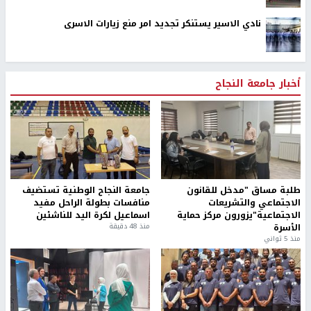
نادي الاسير يستنكر تجديد امر منع زيارات الاسرى
أخبار جامعة النجاح
طلبة مساق "مدخل للقانون
جامعة النجاح الوطنية تستضيف
الاجتماعي والتشريعات
منافسات بطولة الراحل مفيد
الاجتماعية"يزورون مركز حماية
اسماعيل لكرة اليد للناشئين
الأسرة
منذ 48 دقيقة
منذ 5 ثواني