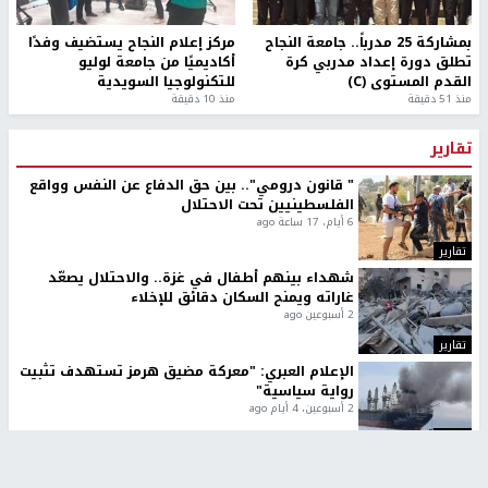
بمشاركة 25 مدرباً.. جامعة النجاح
مركز إعلام النجاح يستضيف وفدًا
تطلق دورة إعداد مدربي كرة
أكاديميًا من جامعة لوليو
القدم المستوى (C)
للتكنولوجيا السويدية
منذ 51 دقيقة
منذ 10 دقيقة
تقارير
" قانون درومي".. بين حق الدفاع عن النفس وواقع
الفلسطينيين تحت الاحتلال
6 أيام، 17 ساعة ago
تقارير
شهداء بينهم أطفال في غزة.. والاحتلال يصعّد
غاراته ويمنح السكان دقائق للإخلاء
2 أسبوعين ago
تقارير
الإعلام العبري: "معركة مضيق هرمز تستهدف تثبيت
رواية سياسية"
2 أسبوعين، 4 أيام ago
تقارير