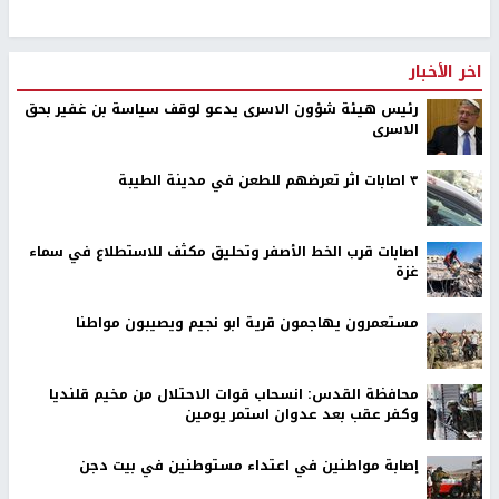
اخر الأخبار
رئيس هيئة شؤون الاسرى يدعو لوقف سياسة بن غفير بحق
الاسرى
٣ اصابات اثر تعرضهم للطعن في مدينة الطيبة
اصابات قرب الخط الأصفر وتحليق مكثف للاستطلاع في سماء
غزة
مستعمرون يهاجمون قرية ابو نجيم ويصيبون مواطنا
محافظة القدس: انسحاب قوات الاحتلال من مخيم قلنديا
وكفر عقب بعد عدوان استمر يومين
إصابة مواطنين في اعتداء مستوطنين في بيت دجن