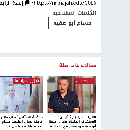
https://nn.najah.edu/C0L6/
إنسخ الرابط
الكلمات المفتاحية
حسام أبو صفية
مقالات ذات صلة
فلسطينيات
شؤون إسرائيلية
العليا الإسرائيلية ترفض
محكمة الاحتلال تطلب معلو
الاستئناف المقدّم بشأن احتجاز
عاجلة بشأن الطبيب حسام أ
أبو صفية وتستمر في اعتقاله
صفية و14 طبيباً من غزة