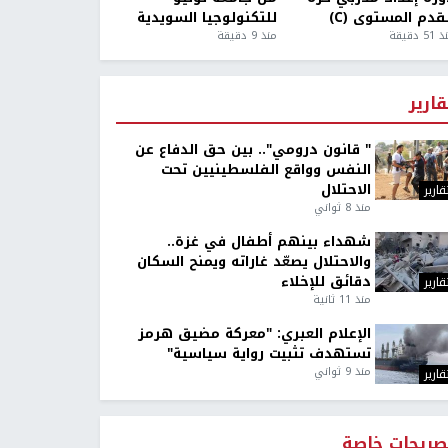
قدم المستوى (C)
للتكنولوجيا السويدية
5 دقيقة
منذ 9 دقيقة
قارير
" قانون درومي".. بين حق الدفاع عن
النفس وواقع الفلسطينيين تحت
الاحتلال
قارير
منذ 8 ثواني
شهداء بينهم أطفال في غزة..
والاحتلال يصعّد غاراته ويمنح السكان
دقائق للإخلاء
قارير
منذ 11 ثانية
الإعلام العبري: "معركة مضيق هرمز
تستهدف تثبيت رواية سياسية"
منذ 9 ثواني
قارير
صريحات خاصة