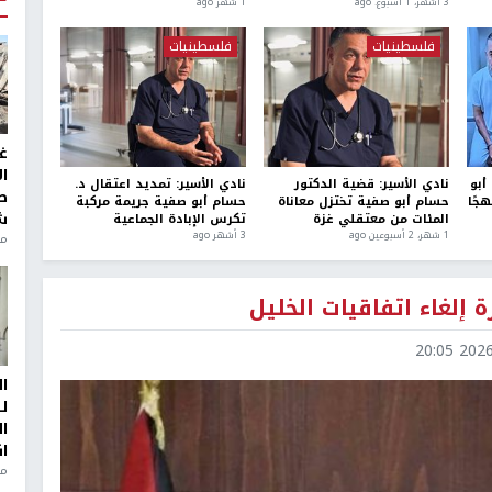
3 أشهر، 1 اسبوع. ago
1 شهر ago
فلسطينيات
فلسطينيات
غ
ا
أبو
نادي الأسير: قضية الدكتور
نادي الأسير: تمديد اعتقال د.
ط
جًا
حسام أبو صفية تختزل معاناة
حسام أبو صفية جريمة مركبة
ش
المئات من معتقلي غزة
تكرس الإبادة الجماعية
1 شهر، 2 أسبوعين ago
3 أشهر ago
منذ 2
إلغاء اتفاقيات الخليل
2026-0
ا
ل
ا
ا
من