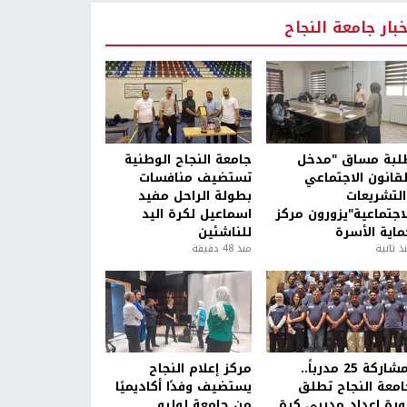
خبار جامعة النجاح
لبة مساق "مدخل
جامعة النجاح الوطنية
لقانون الاجتماعي
تستضيف منافسات
التشريعات
بطولة الراحل مفيد
لاجتماعية"يزورون مركز
اسماعيل لكرة اليد
ماية الأسرة
للناشئين
ذ ثانية
منذ 48 دقيقة
بمشاركة 25 مدرباً..
مركز إعلام النجاح
امعة النجاح تطلق
يستضيف وفدًا أكاديميًا
ورة إعداد مدربي كرة
من جامعة لوليو