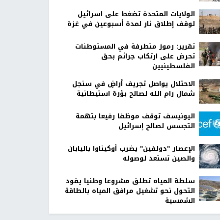
الولايات المتحدة تضغط على اسرائيل
لوقف إطلاق نار لمدة أسبوعين في غزة
تقرير: رموز متطرفة في المستوطنات
تحرض على ارتكاب جرائم بحق
الفلسطينيين
الاحتلال يواصل تجريف أراضٍ في سنجل
شمال رام الله لصالح بؤرة استيطانية
اليونيسف توقف موظفا رفيعا بتهمة
التجسس لصالح إسرائيل
الإعصار "دولفين" يضرب أوكيناوا باليابان
والصين تستعد لوصوله
سلطة المياه تطلق مشروعا وطنيا يقود
التحول نحو تشغيل مرافق المياه بالطاقة
الشمسية