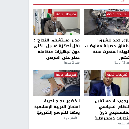
تصريحات خاصة
تصريحات خاصة
ازي حمد للشرق:
مدير مستشفى النجاح: :
لاتفاق حصيلة مفاوضات
نقل أجهزة غسيل الكلى
ويلة استمرت ستة
دون تجهيزات متكاملة
هور
خطر على المرضى
1 ثانية
منذ 2 ساعة
تصريحات خاصة
تصريحات خاصة
لرجوب: لا مستقبل
الخضور: نجاح تجربة
لنظام السياسي
امتحان التربية الإسلامية
لفلسطيني دون
يمهد للتوسع إلكترونيًا
نتخابات ديمقراطية
1 شهر ago
ذ ساعة