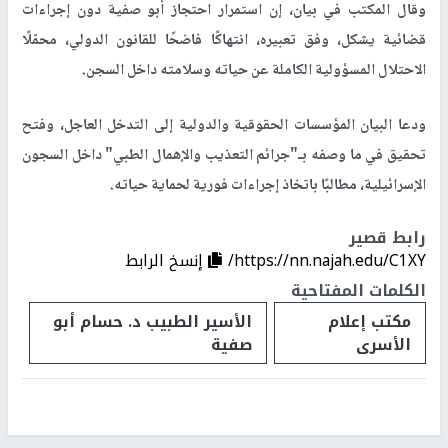
وقال المكتب في بيان، إن استمرار احتجاز أبو صفية دون إجراءات
قضائية يشكل، وفق تعبيره، انتهاكًا فاضحًا للقانون الدولي، محمّلًا
الاحتلال المسؤولية الكاملة عن حياته وسلامته داخل السجن.
ودعا البيان المؤسسات الحقوقية والدولية إلى التدخل العاجل، وفتح
تحقيق في ما وصفه بـ"جرائم التعذيب والإهمال الطبي" داخل السجون
الإسرائيلية، مطالبًا باتخاذ إجراءات فورية لحماية حياته.
رابط قصير
https://nn.najah.edu/C1XY/
إنسخ الرابط
الكلمات المفتاحية
مكتب إعلام
الأسير الطبيب د. حسام أبو
الأسرى
صفية