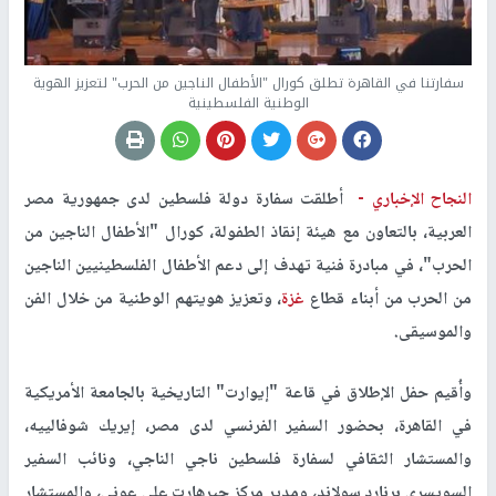
سفارتنا في القاهرة تطلق كورال "الأطفال الناجين من الحرب" لتعزيز الهوية
الوطنية الفلسطينية
النجاح الإخباري -
أطلقت سفارة دولة فلسطين لدى جمهورية مصر
العربية، بالتعاون مع هيئة إنقاذ الطفولة، كورال "الأطفال الناجين من
الحرب"، في مبادرة فنية تهدف إلى دعم الأطفال الفلسطينيين الناجين
من الحرب من أبناء قطاع
غزة
، وتعزيز هويتهم الوطنية من خلال الفن
والموسيقى.
وأُقيم حفل الإطلاق في قاعة "إيوارت" التاريخية بالجامعة الأمريكية
في القاهرة، بحضور السفير الفرنسي لدى مصر، إيريك شوفالييه،
والمستشار الثقافي لسفارة فلسطين ناجي الناجي، ونائب السفير
السويسري برنارد سولاند، ومدير مركز جيرهارت علي عوني، والمستشار