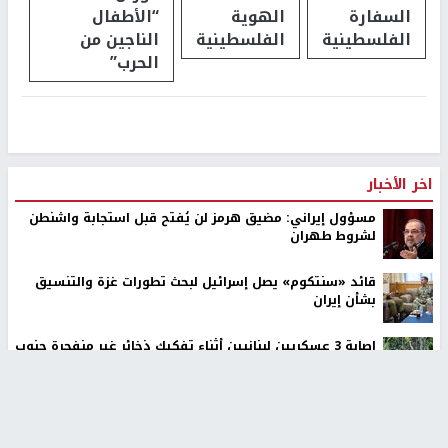
السفارة
الهوية
“الأطفال
الفلسطينية
الفلسطينية
الناجين من
الحرب”
اخر الأخبار
مسؤول إيراني: مضيق هرمز لن يُفتح قبل استجابة واشنطن
لشروط طهران
قائد «سنتكوم» يصل إسرائيل لبحث تطورات غزة والتنسيق
بشأن إيران
إصابة 3 عسكريين لبنانيين أثناء تفكيك ذخائر غير منفجرة جنوب
البلاد
الحرس الثوري: إعادة فتح مضيق هرمز مرهونة بقبول
واشنطن الشروط الإيرانية