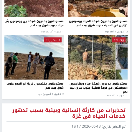
مستوطنون يدمرون شبكة المياه ويسرقون
مستوطنون يدمرون شبكة ري ويُفرغون بئر
خزانين في المنية جنوب شرق بيت لحم
مياه جنوب شرق بيت لحم
2 أسبوعين، 5 أيام ago
1 شهر، 4 أسابيع ago
بيت لحم
فلسطينيات
مستوطنون يدمرون شبكة مياه ويهاجمون
مستوطنون يقتحمون قرية أبو انجيم جنوب
المواطنين في قرية المنية جنوب شرق بيت
شرق بيت لحم
لحم
2 شهرين، 2 أسبوعين ago
1 اسبوع.، 3 أيام ago
تحذيرات من كارثة إنسانية وبيئية بسبب تدهور
خدمات المياه في غزة
تم النشر بتاريخ:
2026-06-13 18:17