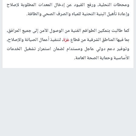
ومحطات التحلية، ورفع القيود عن إدخال المعدات المطلوبة لإصلاح
وإعادة تأهيل البنية التحتية للمياه والصرف الصحي والطاقة.
كما طالبت بتمكين الطواقم الفنية من الوصول الآمن إلى جميع المرافق،
بما فيها المناطق الشرقية من قطاع
غزة
، لتنفيذ أعمال الصيانة والإصلاح،
وتوفير دعم دولي عاجل ومستدام لضمان استمرار تشغيل الخدمات
الأساسية وحماية الصحة العامة.
وشدد البيان على ضرورة إطلاق برنامج شامل لإعادة إعمار وتأهيل
قطاعات المياه والصرف الصحي والطاقة، ورفع الحصار وضمان تدفق
المساعدات الإنسانية ومواد البناء بصورة منتظمة لإعادة تأهيل البنية
التحتية والخدمات الأساسية.
وأكد أن ما يشهده قطاع
غزة
يمثل أزمة بيئية وإنسانية تتناقض مع
شعارات يوم البيئة العالمي، مشدداً على أن الحق في المياه الآمنة