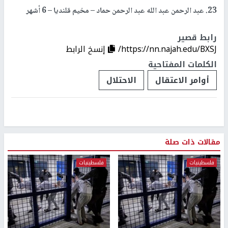
23. عبد الرحمن عبد الله عبد الرحمن حماد – مخيم قلنديا – 6 أشهر
رابط قصير
https://nn.najah.edu/BXSJ/
إنسخ الرابط
الكلمات المفتاحية
أوامر الاعتقال
الاحتلال
مقالات ذات صلة
فلسطينيات
فلسطينيات