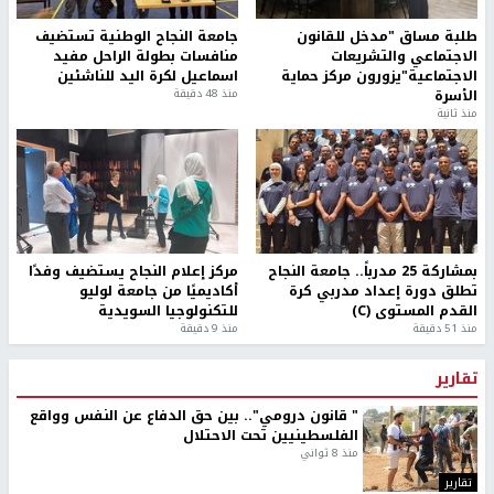
طلبة مساق "مدخل للقانون
جامعة النجاح الوطنية تستضيف
الاجتماعي والتشريعات
منافسات بطولة الراحل مفيد
الاجتماعية"يزورون مركز حماية
اسماعيل لكرة اليد للناشئين
الأسرة
منذ 48 دقيقة
منذ ثانية
بمشاركة 25 مدرباً.. جامعة النجاح
مركز إعلام النجاح يستضيف وفدًا
تطلق دورة إعداد مدربي كرة
أكاديميًا من جامعة لوليو
القدم المستوى (C)
للتكنولوجيا السويدية
منذ 51 دقيقة
منذ 9 دقيقة
تقارير
" قانون درومي".. بين حق الدفاع عن النفس وواقع
الفلسطينيين تحت الاحتلال
منذ 8 ثواني
تقارير