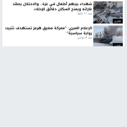
شهداء بينهم أطفال في غزة.. والاحتلال يصعّد
غاراته ويمنح السكان دقائق للإخلاء
منذ 11 ثانية
تقارير
الإعلام العبري: "معركة مضيق هرمز تستهدف تثبيت
رواية سياسية"
منذ 9 ثواني
تقارير
تصريحات خاصة
تصريحات خاصة
تصريحات خاصة
غازي حمد للشرق: الاتفاق حصيلة
مدير مستشفى النجاح: : نقل
مفاوضات طويلة استمرت ستة
أجهزة غسيل الكلى دون تجهيزات
شهور
متكاملة خطر على المرضى
منذ 12 ثانية
منذ 2 ساعة
تصريحات خاصة
تصريحات خاصة