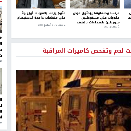
ن
فرنسا وحلفاؤها يبحثون فرض
فتوح يرحب بعقوبات أوروبية
ها
عقوبات على مستوطنين
على منظمات داعمة للاستيطان
متورطين باعتداءات بالضفة
2 شهرين، 3 أسابيع ago
2 شهرين ago
غ
ا
يت لحم وتفحص كاميرات المراقبة
ط
ش
منذ 2
ا
ل
ا
ا
من