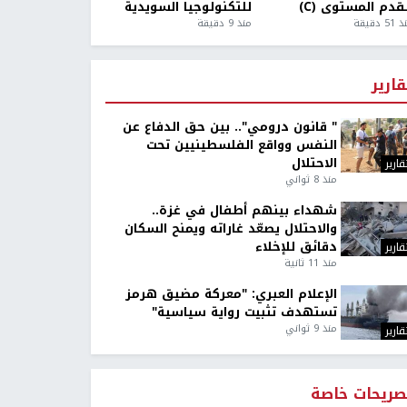
قدم المستوى (C)
للتكنولوجيا السويدية
5 دقيقة
منذ 9 دقيقة
قارير
" قانون درومي".. بين حق الدفاع عن
النفس وواقع الفلسطينيين تحت
الاحتلال
قارير
منذ 8 ثواني
شهداء بينهم أطفال في غزة..
والاحتلال يصعّد غاراته ويمنح السكان
دقائق للإخلاء
قارير
منذ 11 ثانية
الإعلام العبري: "معركة مضيق هرمز
تستهدف تثبيت رواية سياسية"
منذ 9 ثواني
قارير
صريحات خاصة