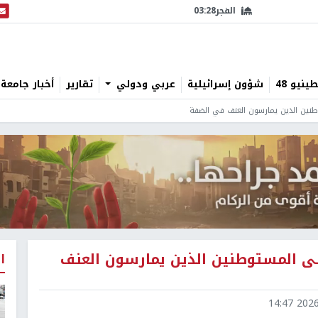
الفجر
03:28
البث
نيو 48
شؤون إسرائيلية
عربي ودولي
تقارير
أخبار جامعة 
طنين الذين يمارسون العنف في الضفة
لى المستوطنين الذين يمارسون العنف
ا
2026-0