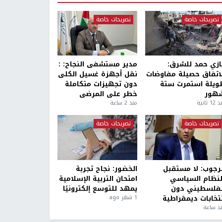
تصريحات خاصة
تصريحات خاصة
ازي حمد للشرق:
مدير مستشفى النجاح: :
لاتفاق حصيلة مفاوضات
نقل أجهزة غسيل الكلى
ويلة استمرت ستة
دون تجهيزات متكاملة
هور
خطر على المرضى
1 ثانية
منذ 2 ساعة
تصريحات خاصة
تصريحات خاصة
لرجوب: لا مستقبل
الخضور: نجاح تجربة
لنظام السياسي
امتحان التربية الإسلامية
لفلسطيني دون
يمهد للتوسع إلكترونيًا
نتخابات ديمقراطية
1 شهر ago
ذ ساعة