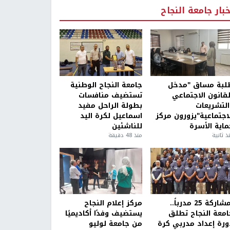
خبار جامعة النجاح
لبة مساق "مدخل
جامعة النجاح الوطنية
لقانون الاجتماعي
تستضيف منافسات
التشريعات
بطولة الراحل مفيد
لاجتماعية"يزورون مركز
اسماعيل لكرة اليد
ماية الأسرة
للناشئين
ذ ثانية
منذ 48 دقيقة
بمشاركة 25 مدرباً..
مركز إعلام النجاح
امعة النجاح تطلق
يستضيف وفدًا أكاديميًا
ورة إعداد مدربي كرة
من جامعة لوليو