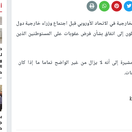
أ
خارجية في الاتحاد الأوروبي قبل ​اجتماع وزراء ​خارجية دول
توصلون ​إلى اتفاق بشأن ​فرض عقوبات على المستوطنين الذين
ط
ل
و
رة إلى أنه لا ​يزال ​من ⁠غير الواضح تماما ما ​إذا كان ​
ا
ح
حات.
من
ط
ج
د