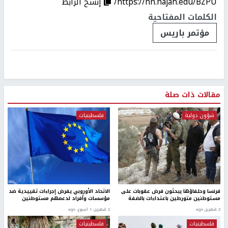
https://nn.najah.edu/BZPU/
إنسخ الرابط
الكلمات المفتاحية
مؤتمر باريس
مقالات ذات صلة
شؤون دولية
فلسطينيات
فرنسا وحلفاؤها يبحثون فرض عقوبات على
الاتحاد الأوروبي يفرض إجراءات تقييدية ضد
مستوطنين متورطين باعتداءات بالضفة
مؤسسات وأفراد لدعمهم مستوطنين
2 شهرين ago
2 شهرين، 1 اسبوع. ago
فلسطينيات
فلسطينيات