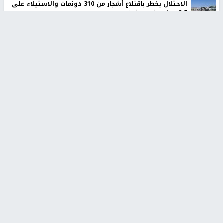
الاحتلال يخطر باقتلاع أشجار من 310 دونمات والاستيلاء على
3.5 دونم جنوب جنين
وزير الداخلية يبحث مع مكافحة المخدرات الدولي تعزيز التعاون
في دعم قطاع الأمن
أخبار جامعة النجاح
طلبة مساق "مدخل للقانون
جامعة النجاح الوطنية تستضيف
الاجتماعي والتشريعات
منافسات بطولة الراحل مفيد
الاجتماعية"يزورون مركز حماية
اسماعيل لكرة اليد للناشئين
الأسرة
منذ 48 دقيقة
منذ ثانية