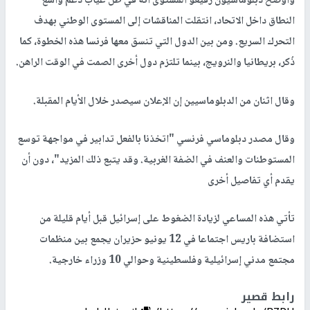
وأوضح دبلوماسيون رفيعو المستوى أنه في ظل غياب دعم واسع
النطاق داخل الاتحاد، انتقلت المناقشات إلى المستوى الوطني بهدف
التحرك السريع. ومن بين الدول التي تنسق معها فرنسا هذه الخطوة، كما
ذُكر، بريطانيا والنرويج، بينما تلتزم دول أخرى الصمت في الوقت الراهن.
وقال اثنان من الدبلوماسيين إن الإعلان سيصدر خلال الأيام المقبلة.
وقال مصدر دبلوماسي فرنسي "اتخذنا بالفعل تدابير في مواجهة توسع
المستوطنات ⁠والعنف في الضفة الغربية. وقد يتبع ذلك المزيد"، دون أن
يقدم أي تفاصيل أخرى
تأتي هذه المساعي لزيادة الضغوط على إسرائيل قبل أيام قليلة من
استضافة ⁠باريس اجتماعا في 12 يونيو حزيران يجمع بين منظمات
مجتمع مدني إسرائيلية وفلسطينية وحوالي 10 وزراء خارجية.
رابط قصير