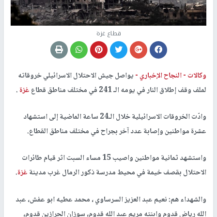
قطاع غزة
وكالات -
النجاح الإخباري -
يواصل جيش الاحتلال الاسرائيلي خروقاته
لملف وقف إطلاق النار في يومه الـ 241 في مختلف مناطق قطاع
غزة
.
وادّت الخروقات الاسرائيلية خلال الـ24 ساعة الماضية إلى استشهاد
عشرة مواطنين وإصابة عدد آخر بجراح في مختلف مناطق القطاع.
واستشهد ثمانية مواطنين واصيب 15 مساء السبت اثر قيام طائرات
الاحتلال بقصف خيمة في محيط مدرسة ذكور الرمال غرب مدينة
غزة
.
والشهداء هم: نعيم عبد العزيز السرساوي ، محمد عطيه ابو عفش، عبد
الله رياض قدوم وابنته مريم عبد الله قدوم، سوزان الحرازين قدوم،