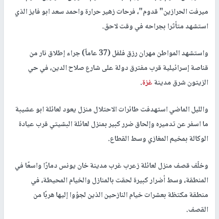
ميرفت الحرازين" قدوم"، فرحات زهير حرارة واحمد سعد ابو فايز الذي
استشهد متأثرا بجراحه في وقت لاحق.
واستشهد المواطن مهران رزق فلفل (37 عاماً) جراء إطلاق نار من
قناصة إسرائيلية قرب مفترق دولة على شارع صلاح الدين، في حي
الزيتون شرق مدينة
غزة
.
والليل الماضي استهدفت طائرات الاحتلال منزل يعود لعائلة ابو عشيبة
ما اسفر عن تدميره وإلحاق ضرر كبير بمنزل لعائلة البشيتي قرب عيادة
الوكالة بمخيم المغازي وسط القطاع.
وخلّف قصف منزل لعائلة زعرب غرب مدينة خان يونس دمارًا واسعًا في
المنطقة، وسط أضرار كبيرة لحقت بالمنازل والخيام المحيطة، في
منطقة مكتظة بعشرات خيام النازحين الذين لجؤوا إليها هربًا من
القصف.