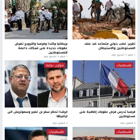
تقرير: غضب دولي متصاعد ضد عنف
بريطانيا وكندا وفرنسا والنرويج تفرض
المستوطنين والاستيطان
عقوبات جديدة على شبكات داعمة
للمستوطنين
1 شهر، 3 أسابيع ago
1 شهر، 4 أسابيع ago
فلسطينيات
شؤون دولية
فرنسا تدرس فرض عقوبات إضافية على
ايرلندا تحظر سفر بن غفير وسموتريش الى
مستوطنين
اراضيها
2 شهرين ago
2 شهرين ago
فلسطينيات
فلسطينيات