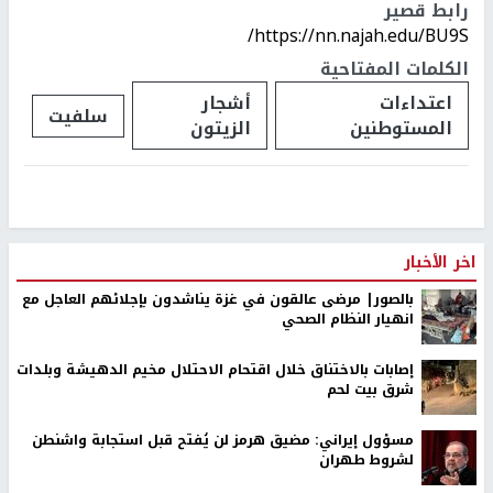
رابط قصير
https://nn.najah.edu/BU9S/
الكلمات المفتاحية
اعتداءات
أشجار
سلفيت
المستوطنين
الزيتون
اخر الأخبار
بالصور| مرضى عالقون في غزة يناشدون بإجلائهم العاجل مع
انهيار النظام الصحي
إصابات بالاختناق خلال اقتحام الاحتلال مخيم الدهيشة وبلدات
شرق بيت لحم
مسؤول إيراني: مضيق هرمز لن يُفتح قبل استجابة واشنطن
لشروط طهران