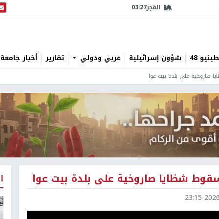
الفجر
03:27
البث
نيو 48
شؤون إسرائيلية
عربي ودولي
تقارير
أخبار جامعة 
 صاروخية على بلدة بيت عوا
قوط شظايا صاروخية على بلدة بيت عوا
ا
2026-0