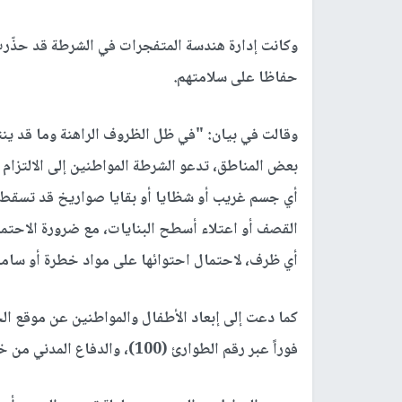
وكانت إدارة هندسة المتفجرات في الشرطة قد حذّرت
حفاظا على سلامتهم.
وقالت في بيان: "في ظل الظروف الراهنة وما قد ي
بعض المناطق، تدعو الشرطة المواطنين إلى الالتزام 
أي جسم غريب أو شظايا أو بقايا صواريخ قد تسقط 
القصف أو اعتلاء أسطح البنايات، مع ضرورة الاحتم
أي ظرف، لاحتمال احتوائها على مواد خطرة أو سامة 
كما دعت إلى إبعاد الأطفال والمواطنين عن موقع الج
فوراً عبر رقم الطوارئ (100)، والدفاع المدني من خلال الرقم (102) وتزويدهم بالموقع الدقيق للجسم إن أمكن.