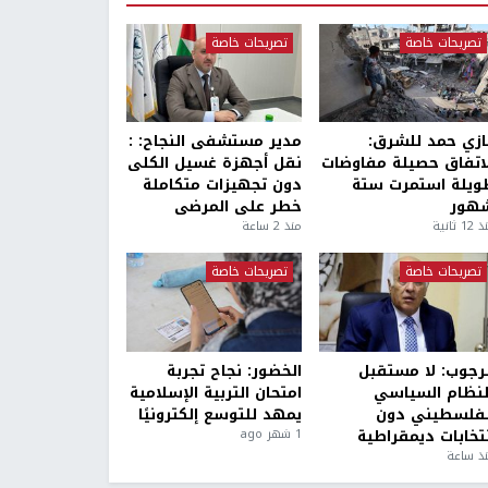
تصريحات خاصة
تصريحات خاصة
ازي حمد للشرق:
مدير مستشفى النجاح: :
لاتفاق حصيلة مفاوضات
نقل أجهزة غسيل الكلى
ويلة استمرت ستة
دون تجهيزات متكاملة
هور
خطر على المرضى
1 ثانية
منذ 2 ساعة
تصريحات خاصة
تصريحات خاصة
لرجوب: لا مستقبل
الخضور: نجاح تجربة
لنظام السياسي
امتحان التربية الإسلامية
لفلسطيني دون
يمهد للتوسع إلكترونيًا
نتخابات ديمقراطية
1 شهر ago
ذ ساعة