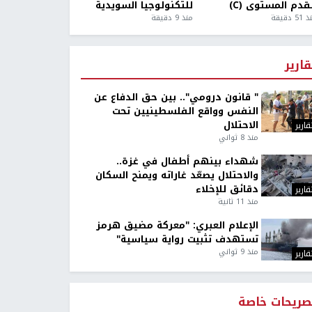
قدم المستوى (C)
للتكنولوجيا السويدية
5 دقيقة
منذ 9 دقيقة
قارير
" قانون درومي".. بين حق الدفاع عن
النفس وواقع الفلسطينيين تحت
الاحتلال
قارير
منذ 8 ثواني
شهداء بينهم أطفال في غزة..
والاحتلال يصعّد غاراته ويمنح السكان
دقائق للإخلاء
قارير
منذ 11 ثانية
الإعلام العبري: "معركة مضيق هرمز
تستهدف تثبيت رواية سياسية"
منذ 9 ثواني
قارير
صريحات خاصة