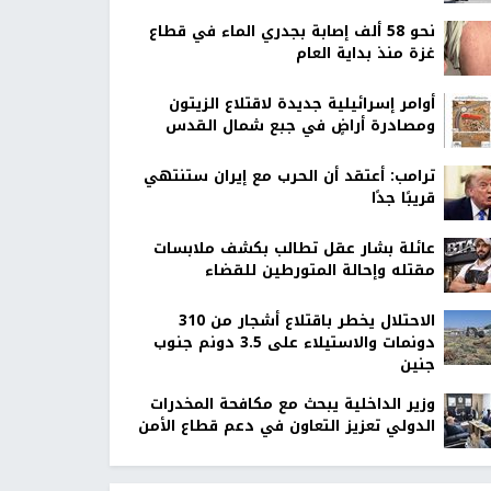
نحو 58 ألف إصابة بجدري الماء في قطاع
غزة منذ بداية العام
أوامر إسرائيلية جديدة لاقتلاع الزيتون
ومصادرة أراضٍ في جبع شمال القدس
ترامب: أعتقد أن الحرب مع إيران ستنتهي
قريبًا جدًا
عائلة بشار عقل تطالب بكشف ملابسات
مقتله وإحالة المتورطين للقضاء
الاحتلال يخطر باقتلاع أشجار من 310
دونمات والاستيلاء على 3.5 دونم جنوب
جنين
وزير الداخلية يبحث مع مكافحة المخدرات
الدولي تعزيز التعاون في دعم قطاع الأمن