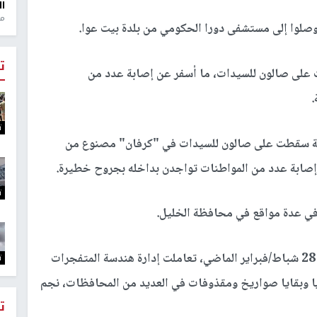
ال
منذ 1
ت
لى صالون للسيدات، ما أسفر عن إصابة عدد من
.
ت
خية سقطت على صالون للسيدات في "كرفان" مصنوع من
 إصابة عدد من المواطنات تواجدن بداخله بجروح خطيرة.
ت
ي عدة مواقع في محافظة الخليل.
ومنذ بدء الحرب الأميركية الإسرائيلية مع إيران، في 28 شباط/فبراير الماضي، تعاملت إدارة هندسة المتفجرات
ت
 وبقايا صواريخ ومقذوفات في العديد من المحافظات، نجم
ت