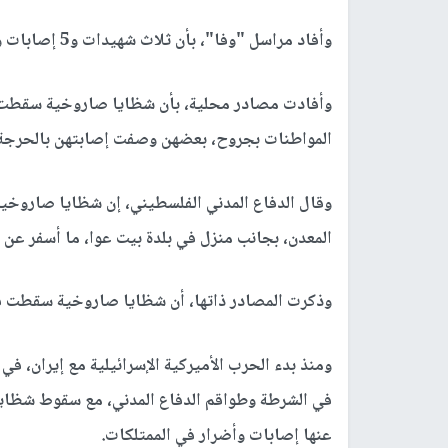
وأفاد مراسل "وفا"، بأن ثلاث شهيدات و5 إصابات وصلوا إلى مستشفى دورا الحكومي من بلدة بيت عوا.
وأفادت مصادر محلية، بأن شظايا صاروخية سقطت ع
المواطنات بجروح، بعضهن وصفت إصابتهن بالحرجة
وقال الدفاع المدني الفلسطيني، إن شظايا صارو
المعدن، بجانب منزل في بلدة بيت عوا، ما أسفر عن
وذكرت المصادر ذاتها، أن شظايا صاروخية سقطت ف
في الشرطة وطواقم الدفاع المدني، مع سقوط شظايا
عنها إصابات وأضرار في الممتلكات.