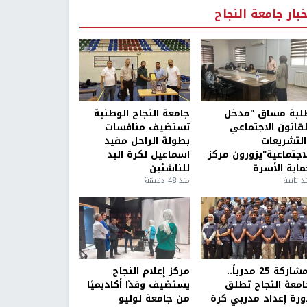
خبار جامعة النجاح
لبة مساق "مدخل
جامعة النجاح الوطنية
لقانون الاجتماعي
تستضيف منافسات
التشريعات
بطولة الراحل مفيد
لاجتماعية"يزورون مركز
اسماعيل لكرة اليد
ماية الأسرة
للناشئين
ذ ثانية
منذ 48 دقيقة
بمشاركة 25 مدرباً..
مركز إعلام النجاح
امعة النجاح تطلق
يستضيف وفدًا أكاديميًا
ورة إعداد مدربي كرة
من جامعة لوليو