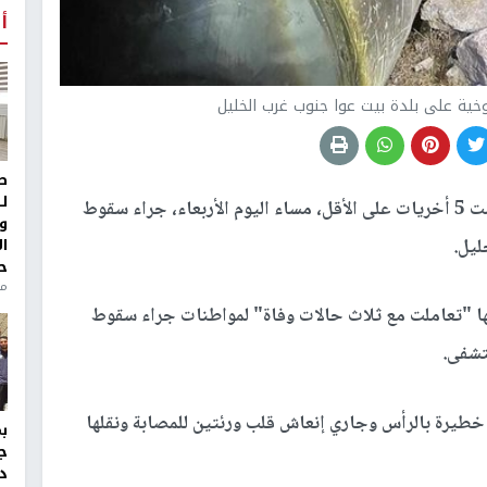
أ
ية على بلدة بيت عوا جنوب غرب الخليل
ط
ل
استشهدت ثلاث مواطنات، وأصيبت 5 أخريات على الأقل، مساء اليوم الأربعاء، جراء سقوط
و
ا
ليل.
ح
من
ها "تعاملت مع ثلاث حالات وفاة" لمواطنات جراء سقوط
تشفى.
خطيرة بالرأس وجاري إنعاش قلب ورئتين للمصابة ونقلها
ج
د