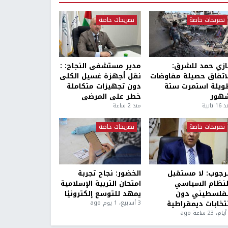
تصريحات خاصة
تصريحات خاصة
ازي حمد للشرق:
مدير مستشفى النجاح: :
لاتفاق حصيلة مفاوضات
نقل أجهزة غسيل الكلى
ويلة استمرت ستة
دون تجهيزات متكاملة
هور
خطر على المرضى
1 ثانية
منذ 2 ساعة
تصريحات خاصة
تصريحات خاصة
لرجوب: لا مستقبل
الخضور: نجاح تجربة
لنظام السياسي
امتحان التربية الإسلامية
لفلسطيني دون
يمهد للتوسع إلكترونيًا
نتخابات ديمقراطية
3 أسابيع، 1 يوم ago