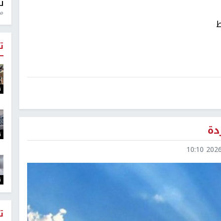
ل
منذ 0
ط
ت
ت
دة
ت
2026-0
ت
ت