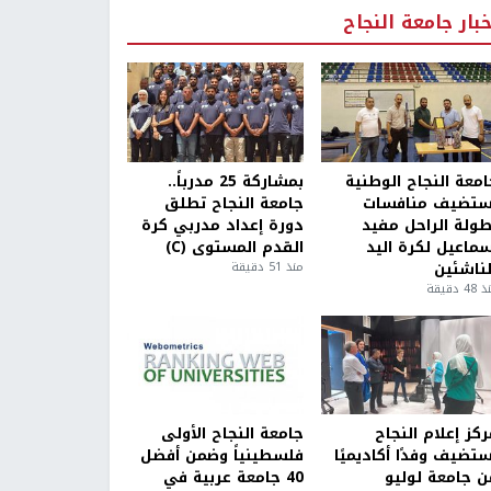
خبار جامعة النجاح
امعة النجاح الوطنية
بمشاركة 25 مدرباً..
ستضيف منافسات
جامعة النجاح تطلق
طولة الراحل مفيد
دورة إعداد مدربي كرة
سماعيل لكرة اليد
القدم المستوى (C)
لناشئين
منذ 51 دقيقة
4 دقيقة
كز إعلام النجاح
جامعة النجاح الأولى
ستضيف وفدًا أكاديميًا
فلسطينياً وضمن أفضل
ن جامعة لوليو
40 جامعة عربية في