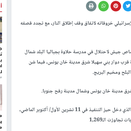
أ
سرائيلي خروقاته لاتفاق وقف إطلاق النار، مع تجدد قصفه
ج
صاص جيش لاحتلال في مدرسة حلاوة بجباليا البلد شمال
ت
ب
ة قرب دوار بني سهيلا شرق مدينة خان يونس، فيما شن
ا
ل
لبلح ومخيم البريج.
منذ 8
 شرق مدينة خان يونس وشمال مدينة رفح جنوبا.
ويواصل الاحتلال خروقاته لاتفاق وقف إطلاق النار، الذي دخل حيز التنفيذ في 11 تشرين الأول/ أكتوبر الماضي،
مر
ي
م