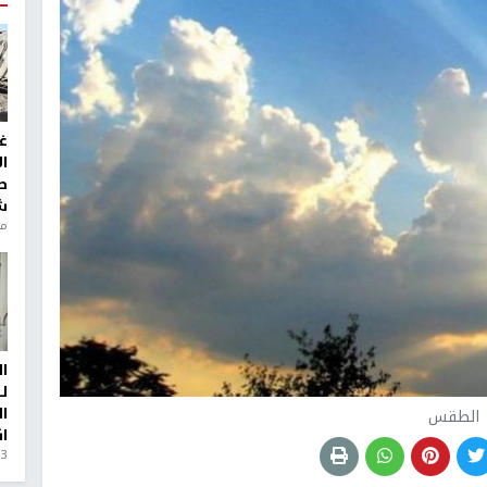
غ
ا
ط
ش
منذ 6
ا
ل
ا
الطقس
ا
3 أيام، 23 ساعة ago