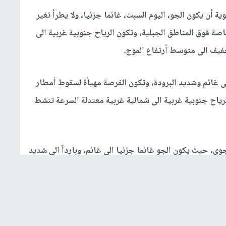
ية أن يكون الجو، اليوم السبت، غائما جزئيا، ولا يطرأ تغير
صة فوق المناطق الجبلية، وتكون الرياح جنوبية غربية الى
خفيف الى متوسط أرتفاع الموج.
لى غائم وشديد البرودة، وتكون الفرصة مهيأة لسقوط أمطار
ياح جنوبية غربية الى شمالية غربية معتدلة السرعة تنشط
وي، حيث يكون الجو غائما جزئيا الى غائم، وبارداً الى شديد
ط الأمطار على معظم المناطق تكون غزيرة ومصحوبة
جنوبية غربية الى شمالية غربية معتدلة الى نشطةالسرعة،