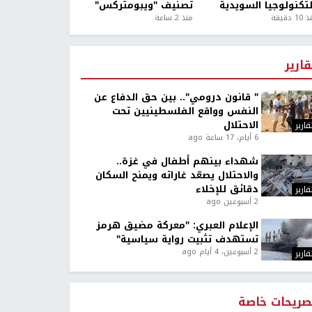
لتكنولوجيا السويدية
تصنيف "ويبومتركس"
1 دقيقة
منذ 2 ساعة
قارير
" قانون درومي".. بين حق الدفاع عن
النفس وواقع الفلسطينيين تحت
الاحتلال
قارير
6 أيام، 17 ساعة ago
شهداء بينهم أطفال في غزة..
والاحتلال يصعّد غاراته ويمنح السكان
دقائق للإخلاء
قارير
2 أسبوعين ago
الإعلام العبري: "معركة مضيق هرمز
تستهدف تثبيت رواية سياسية"
2 أسبوعين، 4 أيام ago
قارير
صريحات خاصة