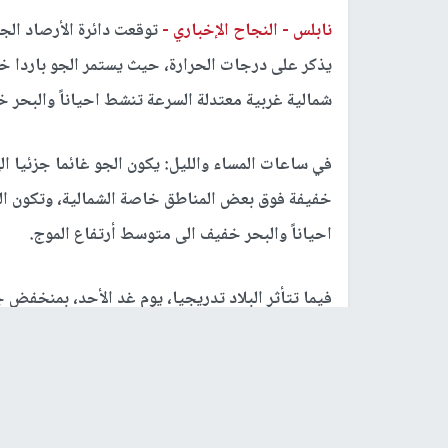
نابلس -
النجاح الإخباري -
توقعت دائرة الأرصاد الجو
يذكر على درجات الحرارة، حيث يستمر الجو باردا خا
شمالية غربية معتدلة السرعة تنشط احياناً والبحر 
في ساعات المساء والليل: يكون الجو غائما جزئيا ا
خفيفة فوق بعض المناطق خاصة الشمالية، وتكون الر
احياناً والبحر خفيف الى متوسط أرتفاع الموج.
فيما تتأثر البلاد تدريجيا، يوم غد الأحد، بمنخفض ج
البرودة، ويطرأ انخفاض على درجات الحرارة، وتسق
بعواصف رعدية وتساقط البرد أحيانا، وتكون الرياح 
والبحر متوسط أرتفاع الموج الى مائج.